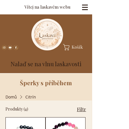
Vítej na laskavém webu
Košík
Nalaď se na vlnu laskavosti
Šperky s příběhem
Domů
Citrín
Produkty (4)
Filtr