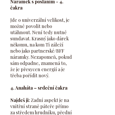
Náramek s posláním - 4.
čakra
Jde o univerzální velikost, je
možné povolit nebo
utáhnout. Není tedy nutné
sundavat. Krasný jako dárek
někomu, na kom Ti záleží
nebo jako partnerské/BFF
náramky. Nezapomeň, pokud
sám odpadne, znamená to,
že je přesycen energií a je
třeba pořídit nový.
4. Anaháta – srdeční čakra
Najdeš ji:
Zadní aspekt je na
vnitřní straně páteře přímo
za středem hrudníku, přední