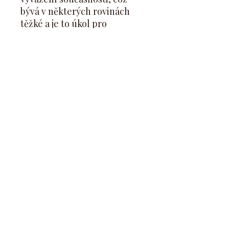
bývá v některých rovinách
těžké a je to úkol pro
opravdu silný kámen.
Dej pozor na:
V případě, že cítíš příznaky
nemoci
vyhledej lékaře
.
Všechny léčivé vlastnosti jsou
čerpány z veřejně dostupných
zdrojů a informací (internet,
knihy), jde o dávné mýty a
tradice a jde o vlastnosti,
kterým věřily naše babičky a
generace před námi. Často
také byly zapisovány do
lékařských knih, ze kterých
bylo čerpáno. Kameny Ti mají