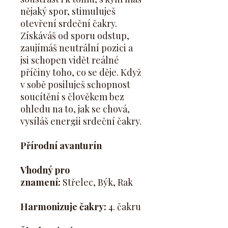
nějaký spor, stimuluješ
otevření srdeční čakry.
Získáváš od sporu odstup,
zaujímáš neutrální pozici a
jsi schopen vidět reálné
příčiny toho, co se děje. Když
v sobě posiluješ schopnost
soucítění s člověkem bez
ohledu na to, jak se chová,
vysíláš energii srdeční čakry.
Přírodní avanturín
Vhodný pro
znamení:
Střelec, Býk, Rak
Harmonizuje čakry:
4. čakru