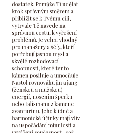
dostatek. Pomůže Ti udělat
krok správným směrem a
přiblížit se k Tvému cíli,
vytrvale Tě navede na
správnou cestu, k vyřešení
problémů. Je velmi vhodný
pro manažery a šéfy, kteří
potřebují jasnou mysl a
skvělé rozhodovací
schopnosti, které tento
kámen posiluje a umocňuje.
Nastol rovnováhu jin a jang
(ženskou a mužskou)
energií, nošením šperku
nebo talismanu z kamene
avanturínu. Jeho klidné a
harmonické účinky mají vliv
na uspořádání minulosti a
vyvážení současnosti, což