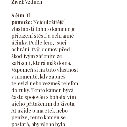
Živel
: Vzduch
S čím Ti
pomůže:
Nejdůležitější
vlastností tohoto kamene je
přitažení štěstí a ochranné
účinky. Podle feng-suej
ochrání Tvůj domov před
škodlivým zářením ze
zařízení, která máš doma.
Vzpomeň si na tuto vlastnost
v momentě, kdy zapneš
televizi nebo vezmeš telefon
do ruky. Tento kámen bývá
často spojován s bohatstvím
a jeho přitažením do života.
Ať už jde o majetek nebo
peníze, tento kámen se
postará, aby všeho bylo