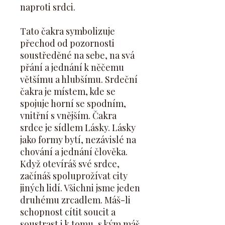
naproti srdci.
Tato čakra symbolizuje
přechod od pozornosti
soustředěné na sebe, na svá
přání a jednání k něčemu
většímu a hlubšímu. Srdeční
čakra je místem, kde se
spojuje horní se spodním,
vnitřní s vnějším. Čakra
srdce je sídlem Lásky. Lásky
jako formy bytí, nezávislé na
chování a jednání člověka.
Když otevíráš své srdce,
začínáš spoluprožívat city
jiných lidí. Všichni jsme jeden
druhému zrcadlem. Máš-li
schopnost cítit soucit a
soustrast i k tomu, s kým máš