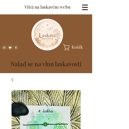
Vítej na laskavém webu
Košík
Nalaď se na vlnu laskavosti