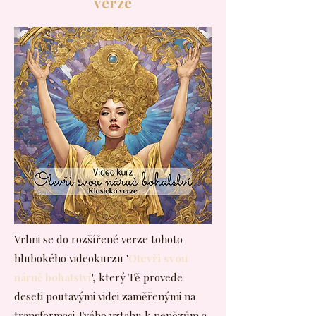
verze
Vrhni se do rozšířené verze tohoto
hlubokého videokurzu '
Otevři svou
náruč bohatství
', který Tě provede
deseti poutavými videi zaměřenými na
transformaci Tvého vztahu k penězům a