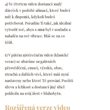
4) Ve čtvrtem videu dostaneš malý
dáreček v podobě afimací, které budeš
mít k dispozici, kdykoli budeš
potřebovat. Poradím Ti také, jak ideálně
vytvořit své, abys s nimi byl v souladu a
naladěn na své vibrace. Máš se na co
těšit.
5) V pátém závěrečném videu (klasické
verze) se zbavíme negativních
přesvědčení, emocí, výroků, obav,
strachů a dalších věcí, které máš nyní
nastaveny nebo které Tě provází. Pocítíš
úlevu a lehkost a dostaneš jiný úhel
pohledu na svůj život v blahobytu.
Rozšířená verze vide
o