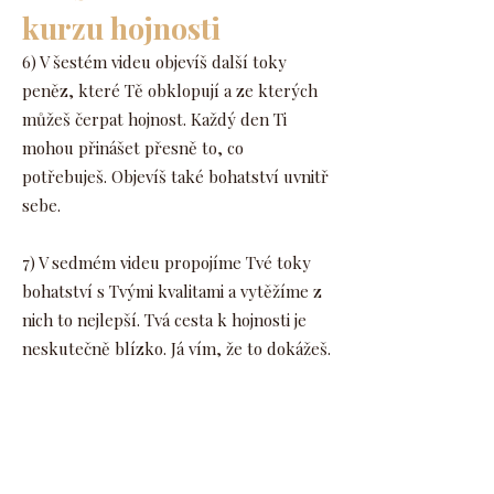
kurzu hojnosti
6) V šestém videu objevíš další toky
peněz, které Tě obklopují a ze kterých
můžeš čerpat hojnost. Každý den Ti
mohou přinášet přesně to, co
potřebuješ. Objevíš také bohatství uvnitř
sebe.
7) V sedmém videu propojíme Tvé toky
bohatství s Tvými kvalitami a vytěžíme z
nich to nejlepší. Tvá cesta k hojnosti je
neskutečně blízko. Já vím, že to dokážeš.
8) V osmém videu budeme pracovat s
poznámkami z předchozích videí a
budeme dávat dohromady ideální scénář
pokračování Tvého života v hojnosti a