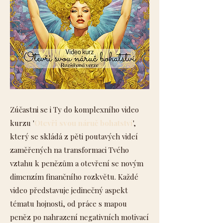
Zúčastni se i Ty do komplexního video
kurzu '
Otevři svou náruč bohatství
',
který se skládá z pěti poutavých videí
zaměřených na transformaci Tvého
vztahu k penězům a otevření se novým
dimenzím finančního rozkvětu. Každé
video představuje jedinečný aspekt
tématu hojnosti, od práce s mapou
peněz po nahrazení negativních motivací