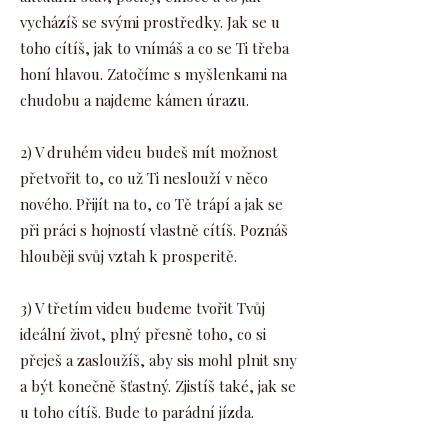
vycházíš se svými prostředky. Jak se u
toho cítíš, jak to vnímáš a co se Ti třeba
honí hlavou. Zatočíme s myšlenkami na
chudobu a najdeme kámen úrazu.
2) V druhém videu budeš mít možnost
přetvořit to, co už Ti neslouží v něco
nového. Přijít na to, co Tě trápí a jak se
při práci s hojností vlastně cítíš. Poznáš
hlouběji svůj vztah k prosperitě.
3) V třetím videu budeme tvořit Tvůj
ideální život, plný přesně toho, co si
přeješ a zasloužíš, aby sis mohl plnit sny
a být konečně šťastný. Zjistíš také, jak se
u toho cítíš. Bude to parádní jízda.