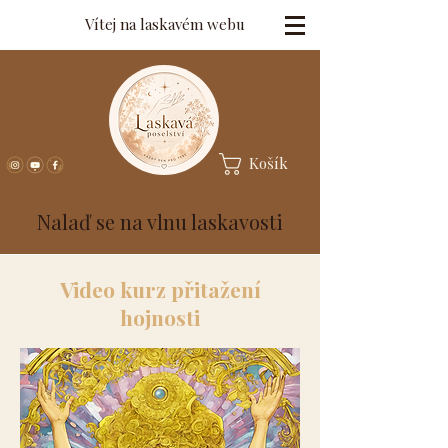
Vítej na laskavém webu
Košík
Nalaď se na vlnu laskavosti
Video kurz přitažení
hojnosti