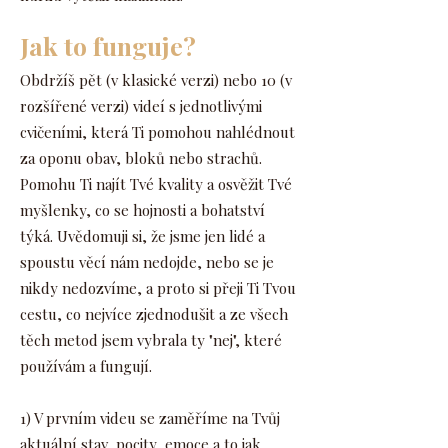
Jak to funguje?
Obdržíš pět (v klasické verzi) nebo 10 (v
rozšířené verzi) videí s jednotlivými
cvičeními, která Ti pomohou nahlédnout
za oponu obav, bloků nebo strachů.
Pomohu Ti najít Tvé kvality a osvěžit Tvé
myšlenky, co se hojnosti a bohatství
týká. Uvědomuji si, že jsme jen lidé a
spoustu věcí nám nedojde, nebo se je
nikdy nedozvíme, a proto si přeji Ti Tvou
cestu, co nejvíce zjednodušit a ze všech
těch metod jsem vybrala ty "nej", které
používám a fungují.
1) V prvním videu se zaměříme na Tvůj
aktuální stav, pocity, emoce a to jak