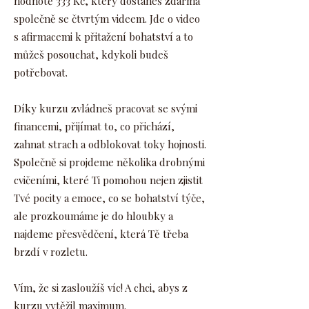
hodnotě 333 Kč, který dostaneš zdarma
společně se čtvrtým videem. Jde o video
s afirmacemi k přitažení bohatství a to
můžeš posouchat, kdykoli budeš
potřebovat.
Díky kurzu zvládneš pracovat se svými
financemi, přijímat to, co přichází,
zahnat strach a odblokovat toky hojnosti.
Společně si projdeme několika drobnými
cvičeními, které Ti pomohou nejen zjistit
Tvé pocity a emoce, co se bohatství týče,
ale prozkoumáme je do hloubky a
najdeme přesvědčení, která Tě třeba
brzdí v rozletu.
Vím, že si zasloužíš víc! A chci, abys z
kurzu vytěžil maximum.