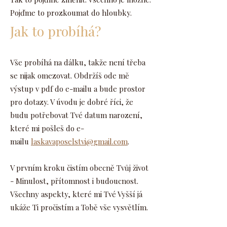
Pojďme to prozkoumat do hloubky.
Jak to probíhá?
Vše probíhá na dálku, takže není třeba
se nijak omezovat. Obdržíš ode mě
výstup v pdf do e-mailu a bude prostor
pro dotazy. V úvodu je dobré říci, že
budu potřebovat Tvé datum narození,
které mi pošleš do e-
mailu
laskavaposelstvi@gmail.com
.
V prvním kroku čistím obecně Tvůj život
- Minulost, přítomnost i budoucnost.
Všechny aspekty, které mi Tvé Vyšší já
ukáže Ti pročistím a Tobě vše vysvětlím.