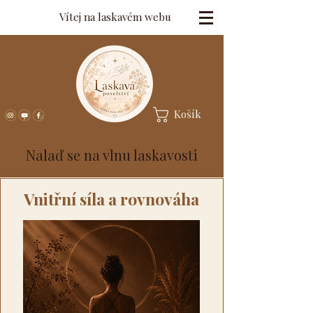
Vítej na laskavém webu
Košík
Nalaď se na vlnu laskavosti
Vnitřní síla a rovnováha