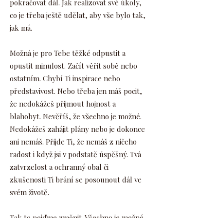
pokračovat dál. Jak realizovat své úkoly,
co je třeba ještě udělat, aby vše bylo tak,
jak má.
Možná je pro Tebe těžké odpustit a
opustit minulost. Začít věřit sobě nebo
ostatním. Chybí Ti inspirace nebo
představivost. Nebo třeba jen máš pocit,
že nedokážeš přijmout hojnost a
blahobyt. Nevěříš, že všechno je možné.
Nedokážeš zahájit plány nebo je dokonce
ani nemáš. Přijde Ti, že nemáš z ničeho
radost i když jsi v podstatě úspěšný. Tvá
zatvrzelost a ochranný obal či
zkušenosti Ti brání se posounout dál ve
svém životě.
Tak to pojďme změnit. Všechno je možné.