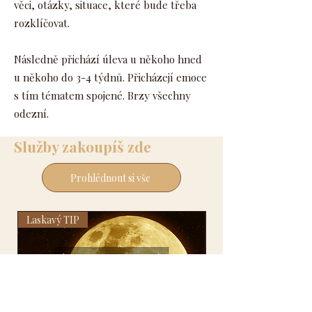
věci, otázky, situace, které bude třeba
rozklíčovat.
Následně přichází úleva u někoho hned
u někoho do 3-4 týdnů. Přicházejí emoce
s tím tématem spojené. Brzy všechny
odezní.
Služby zakoupíš zde
Prohlédnout si vše
Laskavý TIP
Laskavý TIP