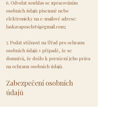
6. Odvolat souhlas se zpracováním
osobních údajů písemně nebo
elektronicky na e-mailové adrese:
laskavaposelstvi@gmail.com
;
7. Podat stížnost na Úřad pro ochranu
osobních údajů v případě, že se
domnívá, že došlo k porušení jeho práva
na ochranu osobních údajů.
Zabezpečení osobních
údajů
1. Správce prohlašuje, že přijal všechna
vhodná technická a organizační opatření
nutná k zabezpečení osobních údajů
kupujícího;