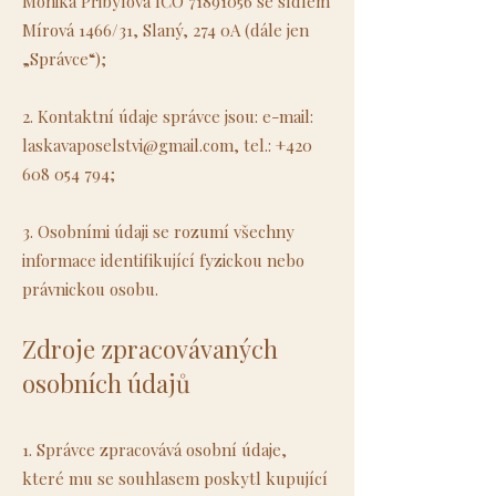
Monika Přibylová IČO
71891056
se sídlem
Mírová 1466/31, Slaný, 274 0A (dále jen
„Správce“);
2. Kontaktní údaje správce jsou: e-mail:
laskavaposelstvi@gmail.com
, tel.:
+420
608 054 794
;
3. Osobními údaji se rozumí všechny
informace identifikující fyzickou nebo
právnickou osobu.
Zdroje zpracovávaných
osobních údajů
1. Správce zpracovává osobní údaje,
které mu se souhlasem poskytl kupující