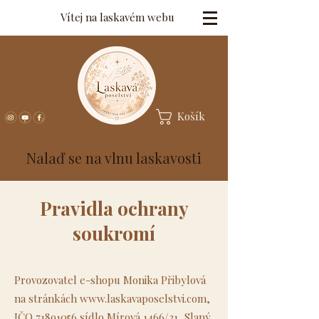
Vítej na laskavém webu
Košík
Nalaď se na vlnu laskavosti
Pravidla ochrany
soukromí
Provozovatel e-shopu Monika Přibylová
na stránkách
www.laskavaposelstvi.com
,
IČO
71891056
sídlo Mírová 1466/31, Slaný,