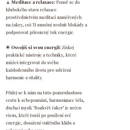
🧘
Meditace a relaxace:
Ponoř se do
hlubokého stavu relaxace
prostřednictvím meditací zaměřených
na čakry, což Ti umožní uvolnit blokády a
podporovat přirozený tok energie.
🌟
Osvojíš si svou energii:
Získej
praktické nástroje a techniky, které
můžeš integrovat do svého
každodenního života pro udržení
harmonie a vitality.
Přidej se k nám na tuto pozoruhodnou
cestu k sebepoznání, harmonizace těla,
ducha i mysli. "Rozkvět čaker" je určen
všem, kteří touží po posílení své
energie, dosažení vnitřního klidu a