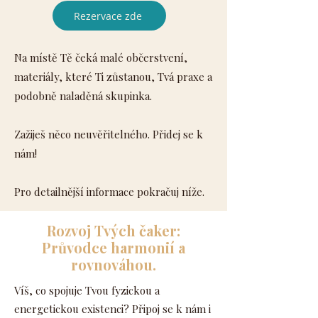
Rezervace zde
Na místě Tě čeká malé občerstvení,
materiály, které Ti zůstanou, Tvá praxe a
podobně naladěná skupinka.
Zažiješ něco neuvěřitelného. Přidej se k
nám!
Pro detailnější
informace pokračuj níže.
Rozvoj Tvých čaker:
Průvodce harmonií a
rovnováhou.
Víš, co spojuje Tvou fyzickou a
energetickou existenci? Připoj se k nám i