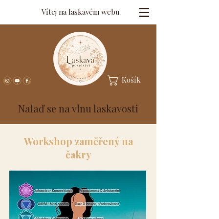
Vítej na laskavém webu
Košík
Nalaď se na vlnu laskavosti
Workshop zaměřený na
čakry