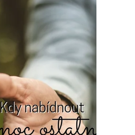
laskavá poselství
30. 9. 2023
Minut čtení: 2
SPIRITUALITA
Poselství pozitivních myšlenek
Tyto myšlenky Ti pomohou zvlášť v tomto období, kdy
počasí není úplně podle Tvých představ a lezavá zima leze
pod kabát i rukavice.