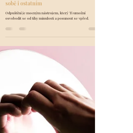
laskavá poselství
11. 2. 2024
Minut čtení: 2
VĚDOMÝ ŽIVOT
Cesta k uzdravení: Umění odpuštění
sobě i ostatním
Odpuštění je mocným nástrojem, který Ti umožní
osvobodit se od tíhy minulosti a posunout se vpřed.