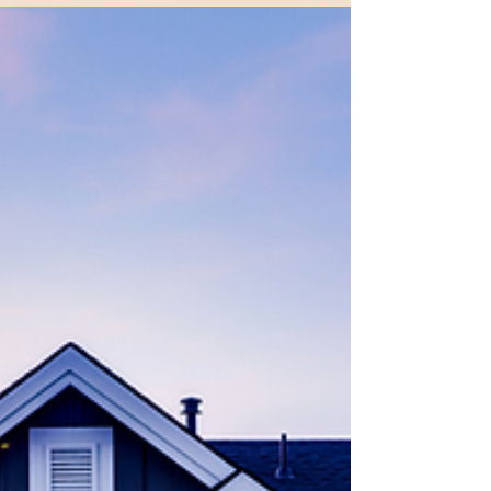
bude provázet celým týdnem a přinese více klidu,
zamyšlení i prostoru pro Vás samotné. 🤍