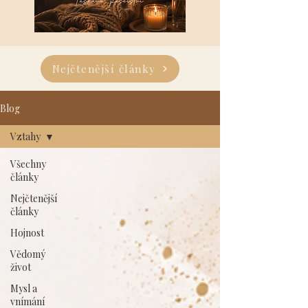
Nejčtenější články
Blog
Vztahy
Všechny
články
Nejčtenější
články
Hojnost
Vědomý
život
Mysl a
vnímání