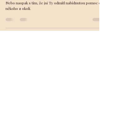
laskavá poselství
12. 9. 2023
Minut čtení: 2
VĚDOMÝ ŽIVOT
Pomoc ostatním
Jistě ses setkal v životě s někým, kdo odmítl Tvou pomoc.
Nebo naopak s tím, že jsi Ty odmítl nabídnutou pomoc od
někoho z okolí.