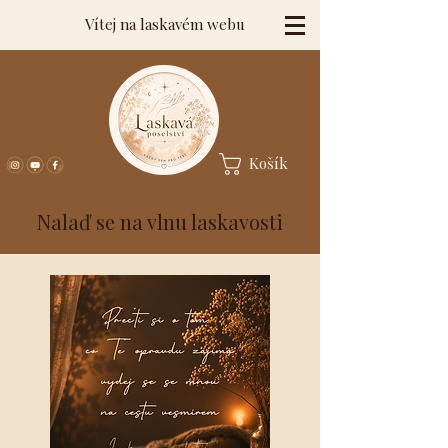
Vítej na laskavém webu
Košík
Nalaď se na vlnu laskavosti