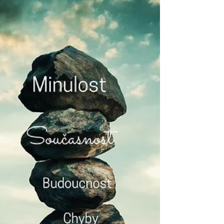
podnětům a tlakům, se často zabýváš hledáním štěstí a
naplněním mimo sebe.