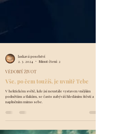
laskavá poselství
2. 3. 2024
Minut čtení: 2
VĚDOMÝ ŽIVOT
Vše, po čem toužíš, je uvnitř Tebe
V hektickém světě, kde jsi neustále vystaven vnějším