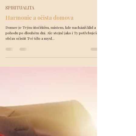
laskavá poselství
4. 5. 2024
Minut čtení: 3
SPIRITUALITA
Harmonie a očista domova
Domov je Tvým útočištěm, místem, kde nacházíš klid a
pohodu po dlouhém dni. Ale stejně jako i Ty potřebuješ
občas očistit Tvé tělo a mysl...