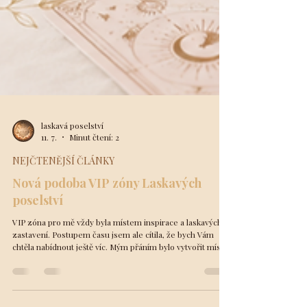
laskavá poselství
11. 7.
Minut čtení: 2
NEJČTENĚJŠÍ ČLÁNKY
Nová podoba VIP zóny Laskavých
poselství
VIP zóna pro mě vždy byla místem inspirace a laskavých
zastavení. Postupem času jsem ale cítila, že bych Vám
chtěla nabídnout ještě víc. Mým přáním bylo vytvořit místo,
kam si budete chodit pro inspiraci, povzbuzení a laskavá
slova. Proto jsem připravila novou strukturu, která nás