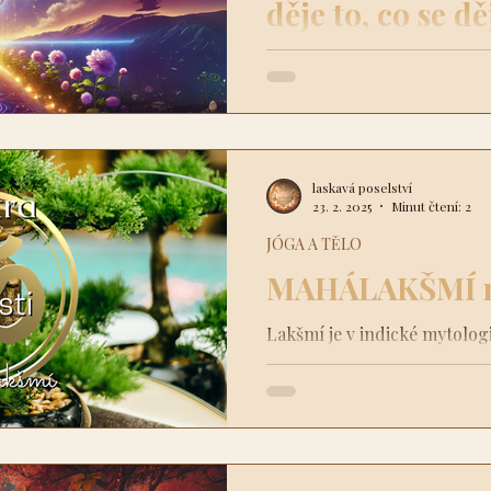
děje to, co se dě
Život je plný zvratů, radostí,
sám sebe: "Proč se mi tohle
jsem komu udělal?"
laskavá poselství
23. 2. 2025
Minut čtení: 2
JÓGA A TĚLO
MAHÁLAKŠMÍ ma
Lakšmí je v indické mytolog
blahobytu – jak v materiáln