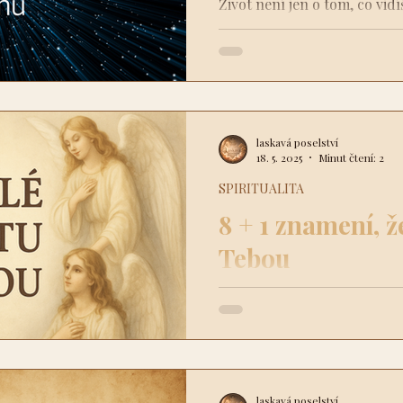
Život není jen o tom, co vid
hmatatelným existuje nevidit
Tvé zkušenosti, vztahy i poc
Vesmír se řídí nejen fyzikál
duchovními principy, které
laskavá poselství
18. 5. 2025
Minut čtení: 2
SPIRITUALITA
8 + 1 znamení, ž
Tebou
Andělé a vesmírné energie Ti
je třeba je umět vnímat. A T
možná už některá z těchto z
rozhlédnout se a napojit se 
jako malý pozdrav nebo vzka
laskavá poselství