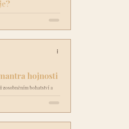
je?
 ale i bolestí. Často se ptáš
 stalo? Proč právě mně? Co
ntra hojnosti
ii zosobněním bohatství a
ím, tak duchovním smyslu.