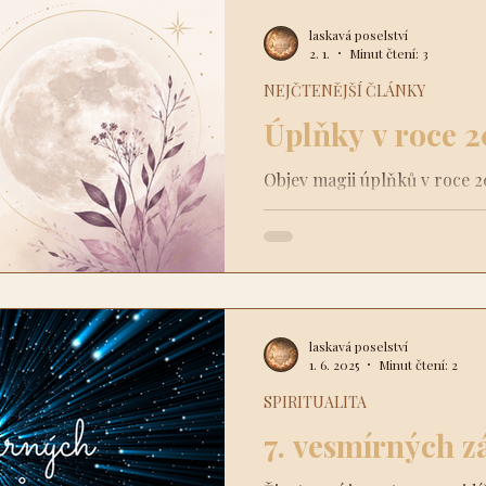
laskavá slova. Proto jsem př
laskavá poselství
která nás bude provázet cel
2. 1.
Minut čtení: 3
klidu, zamyšlení i prostoru
NEJČTENĚJŠÍ ČLÁNKY
Úplňky v roce 
Objev magii úplňků v roce 2
dat, významů a zajímavostí, 
přírodou.
laskavá poselství
1. 6. 2025
Minut čtení: 2
SPIRITUALITA
7. vesmírných 