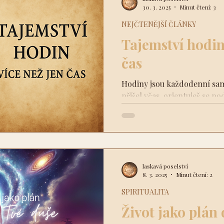
čeho bát".
30. 3. 2025
Minut čtení: 3
NEJČTENĚJŠÍ ČLÁNKY
Tajemství hodin
čas
Hodiny jsou každodenní samo
přišel včas, orientuješ se p
mnoho z nás se na ně...
laskavá poselství
8. 3. 2025
Minut čtení: 2
SPIRITUALITA
Život jako plán 