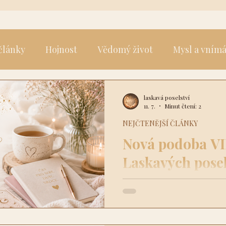
 články
Hojnost
Vědomý život
Mysl a vním
laskavá poselství
11. 7.
Minut čtení: 2
NEJČTENĚJŠÍ ČLÁNKY
Nová podoba VI
Laskavých posel
VIP zóna pro mě vždy byla m
zastavení. Postupem času jse
chtěla nabídnout ještě víc.
místo, kam si budete chodit 