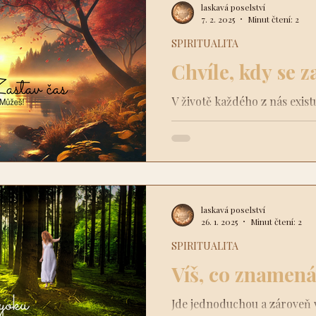
laskavá poselství
7. 2. 2025
Minut čtení: 2
SPIRITUALITA
Chvíle, kdy se z
V životě každého z nás exist
zastavil čas. Vše, co se běžn
pozadí. Zůstáváš jen…
laskavá poselství
26. 1. 2025
Minut čtení: 2
SPIRITUALITA
Víš, co znamen
Jde jednoduchou a zároveň