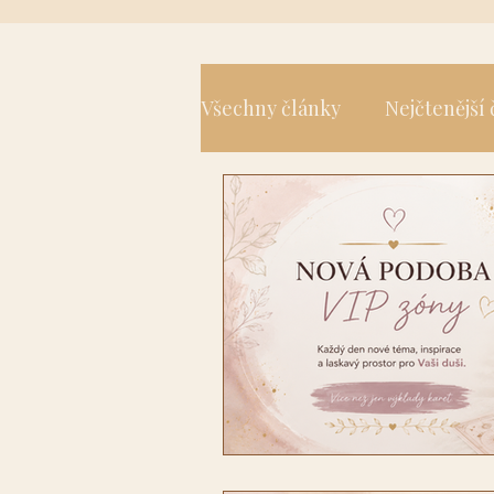
Všechny články
Nejčtenější
Spiritualita
Jóga a tělo