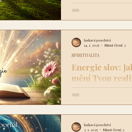
obnovení duševní i fyzické 
předpokladu, že pobyt v...
laskavá poselství
14. 1. 2025
Minut čtení: 3
SPIRITUALITA
Energie slov: Ja
mění Tvou reali
Slova mají moc. Jsou moste
světem kolem Tebe. Každé sl
energii — buď povznášející..
laskavá poselství
3. 1. 2025
Minut čtení: 2