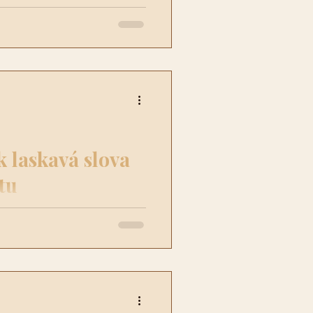
rovnováhy. Vychází z
k laskavá slova
tu
m mezi Tvými myšlenkami a
ovo, které vyslovíš, nese
.