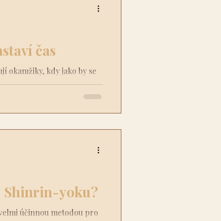
astaví čas
ují okamžiky, kdy jako by se
ě zdá důležité, náhle mizí v
á Shinrin-yoku?
 velmi účinnou metodou pro