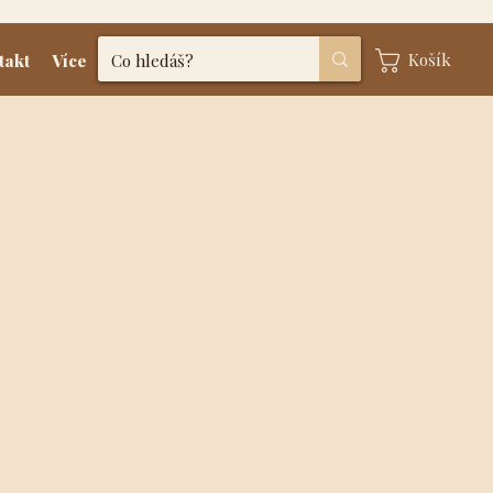
Košík
takt
Více