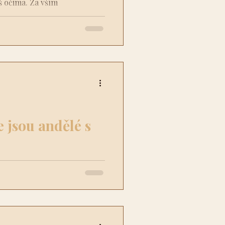
íš očima. Za vším
elná síť energií, která utváří
ity hojnosti či nedostatku.
ními zákony, ale i jemnými
 působí v každém okamžiku.
e jsou andělé s
 často posílají znamení, ale
y už jsi hodně vnímavý, takže
namení zažíváš. Neboj se
na jednotlivá znamení. Je to
z: "Jsem tu s Tebou, není se