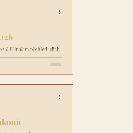
ipravila novou strukturu,
ým týdnem a přinese více
 pro Vás samotné. 🤍
2026
026! Přináším přehled jejich
které Tě inspirují a propojí s
zákonů