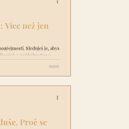
: Více než jen
zřejmostí. Sleduješ je, abys
odle nich v průběhu dne a
duše. Proč se