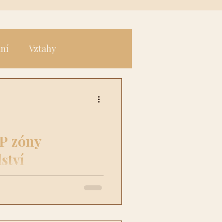
ání
Vztahy
P zóny
ství
ístem inspirace a laskavých
m ale cítila, že bych Vám
 Mým přáním bylo vytvořit
pro inspiraci, povzbuzení a