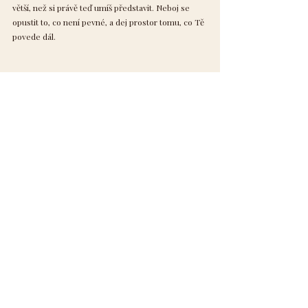
větší, než si právě teď umíš představit. Neboj se
opustit to, co není pevné, a dej prostor tomu, co Tě
povede dál.
Informace
Blog
Hlavní stránka
Spiritualita
Jóga a tělo
N
apiš mi
Vztahy
Obchodní podmínky
Mysl a vnímání
Ochrana údajů
Vědomý život
Na přání
Hojnost
Služby
Nejčtenější
Jóga
Pro členy
Zpět nahoru
Přihlášení
Registrace
Napiš svůj názor
VIP zóna
Na Facebooku
Od Tebe
Na Seznamu
Na Googlu