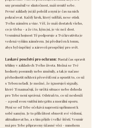
sny proměnil ve skutečnost, máš uvnitř sebe.
Pevné základy jsi již položil a nyní je čas na nich
pokračovat. Každý krok, který uděláš, nese otisk
Tvého záměru a vize. Věř, že máš dostatek všeho,
co je třeba – a že i to, kým jsi, je víc než dost.
Vesmírná hojnost Tě podporuje a Tvá kreativita je
vedená vyšším záměrem. Jsi předurčen k tomu,
abys byl úspěšný a zároveň prospěšný pro svět.
Laskavé poselství pro ochranu:
Nastal čas opravit
trhliny v základech Tvého života. Možná se Tvé
hodnoty posunuly nebo změnily, a tak je načase
přehodnotit některá přesvědčení a opustit to, co už
s Tebou neladí. Je možné, že ignoruješ signály,
které Ti naznačují, že určitá situace nebo dohoda
pro Tebe není správná. Odstraň to, co už neslouží
– a posil svou vnitřní integritu a morální oporu.
Nyní se od Tebe očekává naprostá upřímnost k
sobě samým. Je to příležitost obnovit své vědomí,
aktualizovat ho, a s tím přijde i velké štěstí. Vesmír
má pro Tebe připraveny úžasné věci – mnohem