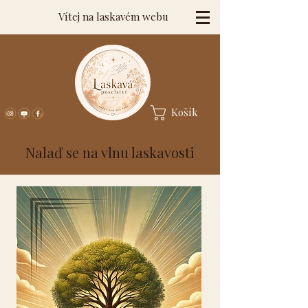
Vítej na laskavém webu
Košík
Nalaď se na vlnu laskavosti