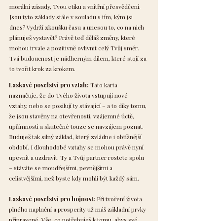
morální zásady, Tvou etiku a vnitřní přesvědčení.
Jsou tyto základy stále v souladu s tím, kým jsi
dnes? Vydrží zkoušku času a unesou to, co na nich
plánuješ vystavět? Právě teď děláš změny, které
mohou trvale a pozitivně ovlivnit celý Tvůj směr.
Tvá budoucnost je nádherným dílem, které stojí za
to tvořit krok za krokem.
Laskavé poselství pro vztah:
Tato karta
naznačuje, že do Tvého života vstupují nové
vztahy, nebo se posilují ty stávající – a to díky tomu,
že jsou stavěny na otevřenosti, vzájemné úctě,
upřímnosti a skutečné touze se navzájem poznat.
Buduješ tak silný základ, který zvládne i obtížnější
období. I dlouhodobé vztahy se mohou právě nyní
upevnit a uzdravit. Ty a Tvůj partner rostete spolu
– stáváte se moudřejšími, pevnějšími a
celistvějšími, než byste kdy mohli být každý sám.
Laskavé poselství pro hojnost:
Při tvoření života
plného naplnění a prosperity už máš základní prvky
připravené. Vše, co potřebuješ k tomu, abys své