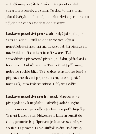
se blíží nový začátek. Tvá vnitřní jistota a klid
vyzařují navenek, a ostatní Tě díky tomu vnímají
jako důvěryhodné. Teď je ideální chvíle pustit se do
něčeho nového a nechat odejít staré
Laskavé poselství pro vztah:
Když jsi spokojen
sám se sebou, cítíš se dobře ve své kůži a
nepotřebuješ nikomu nic dokazovat. Jsi připraven
navázat hlubší a autentičtější vztahy. Tvá
sebedůvěra přirozeně přitahuje lásku, přátelství a
harmonii. Buď už jsou ve Tvém životě přítomny,
nebo se rychle blíží. Tvé srdce je nyní otevřené a
připravené dávat i přijímat. Tam, kde se právě
nacházíš, je to krásné místo. Cítíš se skvěle.
Laskavé poselství pro hojnost:
Máš všechny
předpoklady k úspěchu. Důvěřuj sobě a svým
schopnostem, protože všechno, co potřebuješ, je
Ti nyní k dispozici. Můžeš se s klidem pustit do
akce, protože jsi připraven jednat ve své síle, v
souladu s pravdou a ve službě světu. Tvé kroky