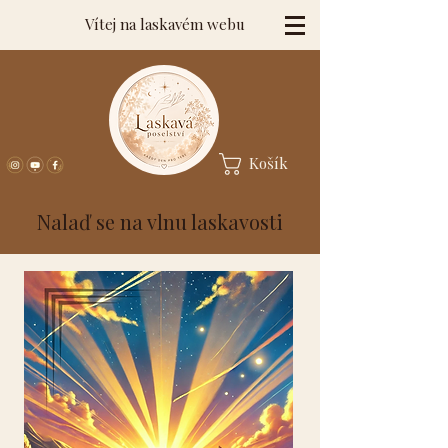
Vítej na laskavém webu
Košík
Nalaď se na vlnu laskavosti