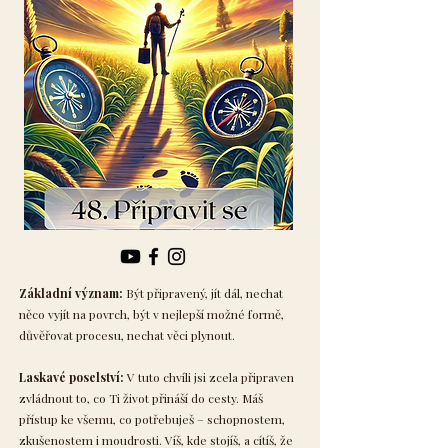
Základní význam:
Být připravený, jít dál, nechat
něco vyjít na povrch, být v nejlepší možné formě,
důvěřovat procesu, nechat věci plynout.
Laskavé poselství:
V tuto chvíli jsi zcela připraven
zvládnout to, co Ti život přináší do cesty. Máš
přístup ke všemu, co potřebuješ – schopnostem,
zkušenostem i moudrosti. Víš, kde stojíš, a cítíš, že