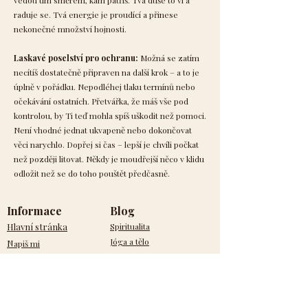
vedou tím směrem, kam patříš. Tvá duše to ví a
raduje se. Tvá energie je proudící a přinese
nekonečné množství hojnosti.
Laskavé poselství pro ochranu:
Možná se zatím
necítíš dostatečně připraven na další krok – a to je
úplně v pořádku. Nepodléhej tlaku termínů nebo
očekávání ostatních. Přetvářka, že máš vše pod
kontrolou, by Ti teď mohla spíš uškodit než pomoci.
Není vhodné jednat ukvapeně nebo dokončovat
věci narychlo. Dopřej si čas – lepší je chvíli počkat
než později litovat. Někdy je moudřejší něco v klidu
odložit než se do toho pouštět předčasně.
Informace
Blog
Hlavní stránka
Spiritualita
Jóga a tělo
N
apiš mi
Vztahy
Obchodní podmínky
Mysl a vnímání
Ochrana údajů
Vědomý život
Na přání
Hojnost