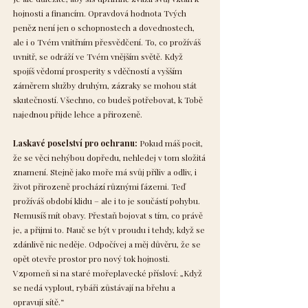
hojnosti a financím. Opravdová hodnota Tvých
peněz není jen o schopnostech a dovednostech,
ale i o Tvém vnitřním přesvědčení. To, co prožíváš
uvnitř, se odráží ve Tvém vnějším světě. Když
spojíš vědomí prosperity s vděčností a vyšším
záměrem služby druhým, zázraky se mohou stát
skutečností. Všechno, co budeš potřebovat, k Tobě
najednou přijde lehce a přirozeně.
Laskavé poselství pro ochranu:
Pokud máš pocit,
že se věci nehýbou dopředu, nehledej v tom složitá
znamení. Stejně jako moře má svůj příliv a odliv, i
život přirozeně prochází různými fázemi. Teď
prožíváš období klidu – ale i to je součástí pohybu.
Nemusíš mít obavy. Přestaň bojovat s tím, co právě
je, a přijmi to. Nauč se být v proudu i tehdy, když se
zdánlivě nic neděje. Odpočívej a měj důvěru, že se
opět otevře prostor pro nový tok hojnosti.
Vzpomeň si na staré mořeplavecké přísloví: „Když
se nedá vyplout, rybáři zůstávají na břehu a
opravují sítě.“