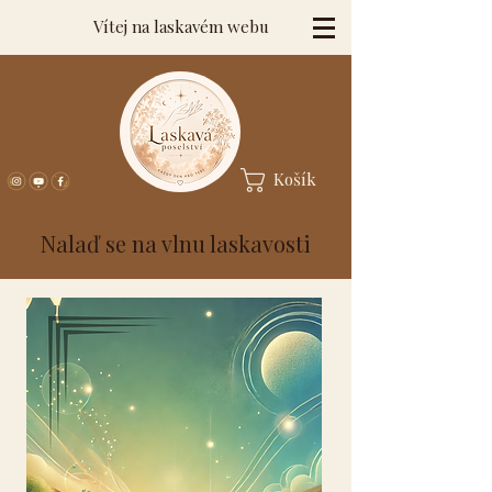
Vítej na laskavém webu
Košík
Nalaď se na vlnu laskavosti