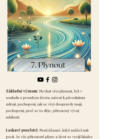
Základní význam:
Nechat věci plynout, být v
souladu s proudem života, návrat k původnímu
zdroji, pochopení, jak se věci doopravdy mají,
pochopení, proč se to děje, přirozený vývoj
událostí.
Laskavé poselství:
Není úžasné, když můžeš mít
pocit, že vše přirozeně plyne a život se vyvíjí hladce