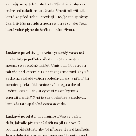
ve Tvůj prospěch? Tato karta Tě nabádá, aby ses
právě teď naladil na tok života. Využij příležitostí,
které se před Tebou otevírají – teď je ten správný
čas. Důvěřuj proudu a nech se jím vést, jako řeka,
která volně plyne do širého oceánu života.
Laskavé poselství pro vztahy:
Každý vztah má
chvíle, kdy je potřeba přestat tlačit na směr a
nechat se společně unášet. Umíš odložit potřebu
mít vše pod kontrolou a nechat partnerství, aby Tě
vedlo na základě vašich společných vizí a přání? Jsi
ochoten překročit hranice svého ega a dovolit
Tvému vztahu, aby si vytvořil vlastní rytmus,
energii a směr? Nyní je čas uvolnit se a sledovat,
kam vás tato společná cesta zavede.
Laskavé poselství pro hojnost:
Vše se začne
dařit, jakmile přestaneš tlačit na pilu a dovolíš
proudu příležitostí, aby Tě přirozeně nesl kupředu.
Je ale důležité, aby sis upřímně zvážil svůj vztah k