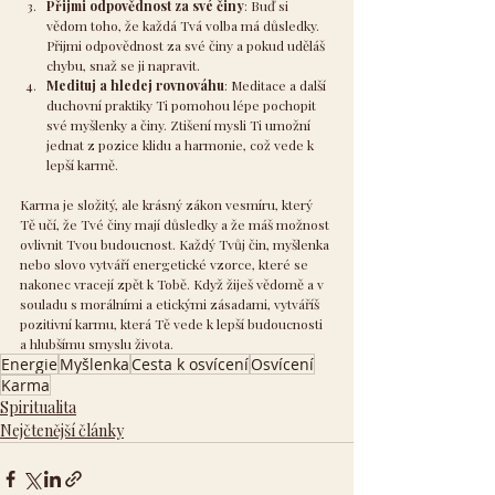
Přijmi odpovědnost za své činy
: Buď si 
vědom toho, že každá Tvá volba má důsledky. 
Přijmi odpovědnost za své činy a pokud uděláš 
chybu, snaž se ji napravit.
Medituj a hledej rovnováhu
: Meditace a další 
duchovní praktiky Ti pomohou lépe pochopit 
své myšlenky a činy. Ztišení mysli Ti umožní 
jednat z pozice klidu a harmonie, což vede k 
lepší karmě.
Karma je složitý, ale krásný zákon vesmíru, který 
Tě učí, že Tvé činy mají důsledky a že máš možnost 
ovlivnit Tvou budoucnost. Každý Tvůj čin, myšlenka 
nebo slovo vytváří energetické vzorce, které se 
nakonec vracejí zpět k Tobě. Když žiješ vědomě a v 
souladu s morálními a etickými zásadami, vytváříš 
pozitivní karmu, která Tě vede k lepší budoucnosti 
a hlubšímu smyslu života.
Energie
Myšlenka
Cesta k osvícení
Osvícení
Karma
Spiritualita
Nejčtenější články