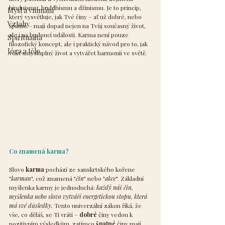
hinduismu, buddhismu a džinismu. Je to princip, 
Mysl a vnímání
který vysvětluje, jak Tvé činy – ať už dobré, nebo 
Vztahy
špatné – mají dopad nejen na Tvůj současný život, 
ale i na budoucí události. Karma není pouze 
Spiritualita
filozofický koncept, ale i praktický návod pro to, jak 
Jóga a tělo
vést smysluplný život a vytvářet harmonii ve světě.
Co znamená karma?
Slovo 
karma
 pochází ze sanskrtského kořene 
"
karman
", což znamená "
čin
" nebo "
akce
". Základní 
myšlenka karmy je jednoduchá: 
každý náš čin, 
myšlenka nebo slovo vytváří energetickou stopu, která 
má své důsledky.
 Tento univerzální zákon říká, že 
vše, co děláš, se Ti vrátí – 
dobré
 činy vedou k 
pozitivním výsledkům, zatímco 
špatné
 činy mají 