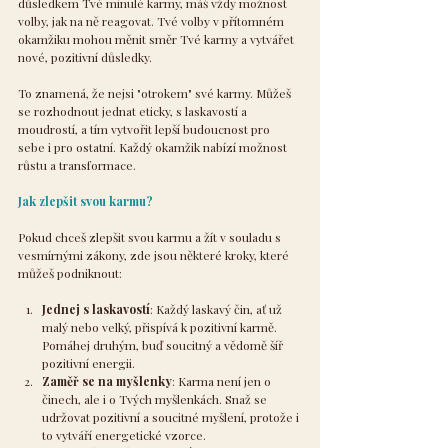
důsledkem Tvé minulé karmy, máš vždy možnost 
volby, jak na ně reagovat. Tvé volby v přítomném 
okamžiku mohou měnit směr Tvé karmy a vytvářet 
nové, pozitivní důsledky.
To znamená, že nejsi "otrokem" své karmy. Můžeš 
se rozhodnout jednat eticky, s laskavostí a 
moudrostí, a tím vytvořit lepší budoucnost pro 
sebe i pro ostatní. Každý okamžik nabízí možnost 
růstu a transformace.
Jak zlepšit svou karmu?
Pokud chceš zlepšit svou karmu a žít v souladu s 
vesmírnými zákony, zde jsou některé kroky, které 
můžeš podniknout:
Jednej s laskavostí
: Každý laskavý čin, ať už 
malý nebo velký, přispívá k pozitivní karmě. 
Pomáhej druhým, buď soucitný a vědomě šíř 
pozitivní energii.
Zaměř se na myšlenky
: Karma není jen o 
činech, ale i o Tvých myšlenkách. Snaž se 
udržovat pozitivní a soucitné myšlení, protože i 
to vytváří energetické vzorce.