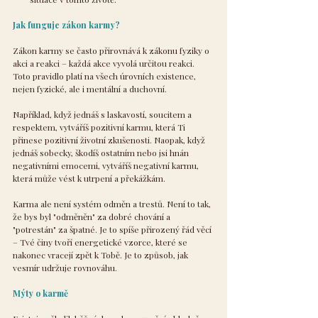
Jak funguje zákon karmy?
Zákon karmy se často přirovnává k zákonu fyziky o 
akci a reakci – každá akce vyvolá určitou reakci. 
Toto pravidlo platí na všech úrovních existence, 
nejen fyzické, ale i mentální a duchovní.
Například, když jednáš s laskavostí, soucitem a 
respektem, vytváříš pozitivní karmu, která Ti 
přinese pozitivní životní zkušenosti. Naopak, když 
jednáš sobecky, škodíš ostatním nebo jsi hnán 
negativními emocemi, vytváříš negativní karmu, 
která může vést k utrpení a překážkám.
Karma ale není systém odměn a trestů. Není to tak, 
že bys byl "odměněn" za dobré chování a 
"potrestán" za špatné. Je to spíše přirozený řád věcí 
– Tvé činy tvoří energetické vzorce, které se 
nakonec vracejí zpět k Tobě. Je to způsob, jak 
vesmír udržuje rovnováhu.
Mýty o karmě