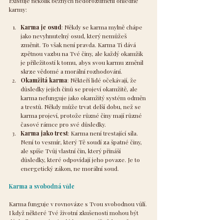
Existuje několik běžných nedorozumění ohledně 
karmy:
Karma je osud
: Někdy se karma mylně chápe 
jako nevyhnutelný osud, který nemůžeš 
změnit. To však není pravda. Karma Ti dává 
zpětnou vazbu na Tvé činy, ale každý okamžik 
je příležitostí k tomu, abys svou karmu změnil 
skrze vědomé a morální rozhodování.
Okamžitá karma
: Někteří lidé očekávají, že 
důsledky jejich činů se projeví okamžitě, ale 
karma nefunguje jako okamžitý systém odměn 
a trestů. Někdy může trvat delší dobu, než se 
karma projeví, protože různé činy mají různé 
časové rámce pro své důsledky.
Karma jako trest
: Karma není trestající síla. 
Není to vesmír, který Tě soudí za špatné činy, 
ale spíše Tvůj vlastní čin, který přináší 
důsledky, které odpovídají jeho povaze. Je to 
energetický zákon, ne morální soud.
Karma a svobodná vůle
Karma funguje v rovnováze s Tvou svobodnou vůlí. 
I když některé Tvé životní zkušenosti mohou být 