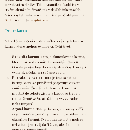
negativní následky. Tato dynamika působí jak v 
Tvém aktuálním životě, tak v dalších inkarnacích. 
Všechny tyto inkarnace je možné pročistit pomocí 
SRT
, více o něm 
najdeš zde
.
Druhy karmy
V tradičním učení existuje několik různých forem 
karmy, které mohou ovlivňovat Tvůj život:
Sanchita karma
: Toto je akumulovaná karma, 
kterou jsi nashromáždil z minulých životů. 
Obsahuje všechny dobré i špatné činy, které jsi 
vykonal, a čekají na své projevení.
Prarabdha karma
: Toto je část sanchita 
karmy, která se právě teď projevuje v Tvém 
současném životě. Je to karma, kterou si 
přinášíš do tohoto života a kterou je třeba v 
tomto životě zažít, ať už jde o výzvy, radosti, 
nebo utrpení.
Agami karma
: Toto je karma, kterou vytváříš 
svými současnými činy. Tvé volby v přítomném 
okamžiku formují Tvou budoucnost a mohou 
ovlivnit nejen Tvůj další život, ale i budoucí 
situace v tomto životě.