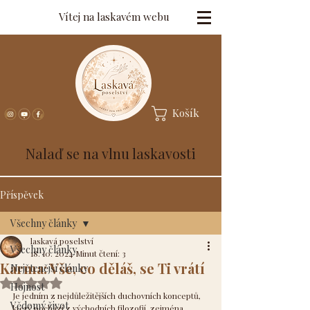
Vítej na laskavém webu
Košík
Nalaď se na vlnu laskavosti
Příspěvek
Všechny články
laskavá poselství
Všechny články
18. 10. 2024
Minut čtení: 3
Karma: Vše, co děláš, se Ti vrátí
Nejčtenější články
Hodnoceno NaN z 5 hvězdiček.
Hojnost
Je jedním z nejdůležitějších duchovních konceptů, 
Vědomý život
který pochází z východních filozofií, zejména 