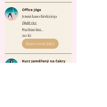
Office jóga
Jemná kancelářská jóga
Zjistit více
Načítání dnů...
250
250 Kč
českých
korun
Rezervovat lekci
Kurz zaměřený na čakry
Rozvoj vlastních čaker: Průvodce
harmonií a rovnováhou
Zjistit více
Ukončeno
590
590 Kč
českých
korun
Zobrazit kurz