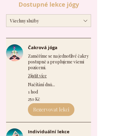
Dostupné lekce jógy
Všechny služby
Čakrová jóga
Zaměříme se na jednotlivé čakry
postupně a proplujeme všemi
pozicemi.
Zjistit více
Načítání dnů...
1 hod
250
250 Kč
českých
korun
Rezervovat lekci
Individuální lekce