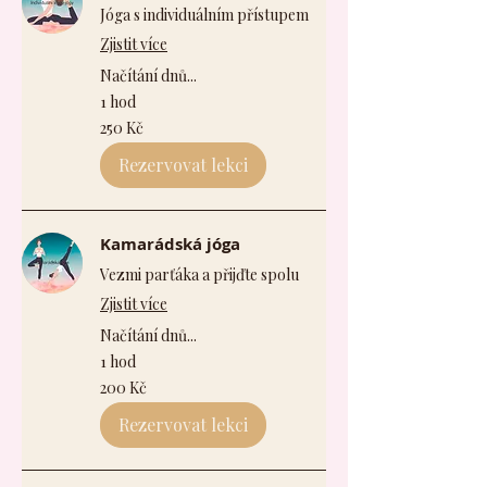
Jóga s individuálním přístupem
Zjistit více
Načítání dnů...
1 hod
250
250 Kč
českých
korun
Rezervovat lekci
Kamarádská jóga
Vezmi parťáka a přijďte spolu
Zjistit více
Načítání dnů...
1 hod
200
200 Kč
českých
korun
Rezervovat lekci