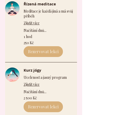
Řízená meditace
Meditace je každá jiná a má svůj
příběh
Zjistit více
Načítání dnů...
1 hod
250
250 Kč
českých
korun
Rezervovat lekci
Kurz jógy
Ucelenost a jasný program
Zjistit více
Načítání dnů...
2 500
2 500 Kč
českých
korun
Rezervovat lekci