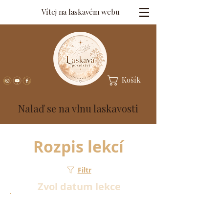
Vítej na laskavém webu
Košík
Nalaď se na vlnu laskavosti
Rozpis lekcí
Filtr
Zvol datum lekce