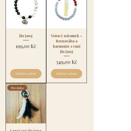
Jin Jang
Voňavý náramek –
Rovnováha a
Cena
199,00 Kč
harmonie s vůní
jin jang
Cena
349,00 Kč
Udělat radost
Udělat radost
Novinka
Lapač snů Jin Jang