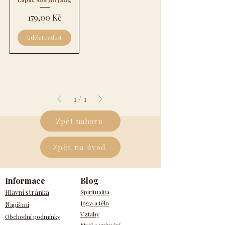
Cena
179,00 Kč
Udělat radost
1
/
1
Zpět nahoru
Zpět na úvod
Informace
Blog
Hlavní stránka
Spiritualita
Jóga a tělo
N
apiš mi
Vztahy
Obchodní podmínky
Mysl a vnímání