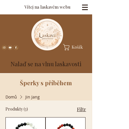
Vítej na laskavém webu
Košík
Nalaď se na vlnu laskavosti
Šperky s příběhem
Domů
Jin Jang
Produkty (3)
Filtr