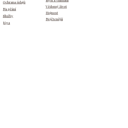
Ochrana údajů
Vědomý život
Na přání
Hojnost
Služby
Nejčtenější
Jóga
Pro členy
Zpět nahoru
Přihlášení
Registrace
Napiš svůj názor
VIP zóna
Na Facebooku
Od Tebe
Na Seznamu
Na Googlu
Napsal jsi
Odebírej novinky
Zadej Tvůj e-mail