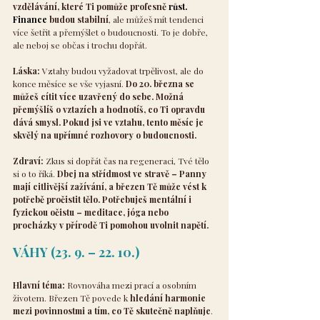
vzdělávání, které Ti pomůže profesně 
růst. 
Finance
 budou stabilní
, ale můžeš mít tendenci 
více šetřit a přemýšlet o budoucnosti. To je dobře, 
ale neboj se občas i trochu dopřát.
Láska:
 Vztahy budou vyžadovat trpělivost, ale do 
konce měsíce se vše vyjasní. 
Do 20. března se 
můžeš cítit více uzavřený do sebe. Možná 
přemýšlíš o vztazích a hodnotíš, co Ti opravdu 
dává smysl. Pokud jsi ve vztahu, tento měsíc je 
skvělý na upřímné rozhovory o budoucnosti.
Zdraví:
 Zkus si dopřát čas na regeneraci, Tvé tělo 
si o to říká. 
Dbej na střídmost ve stravě – Panny 
mají citlivější zažívání, a březen Tě může vést k 
potřebě pročistit tělo. Potřebuješ mentální i 
fyzickou očistu – meditace, jóga nebo 
procházky v přírodě Ti pomohou uvolnit napětí.
VÁHY (23. 9. – 22. 10.)
Hlavní téma:
 Rovnováha mezi prací a osobním 
životem. Březen Tě povede k 
hledání harmonie 
mezi povinnostmi a tím, co Tě skutečně naplňuje
. 