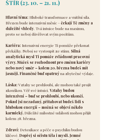
ŠTÍR (23. 10. – 21. 11.)
Hlavní téma:
 Hluboké transformace a vnitřní síla. 
Březen bude intenzivní měsíc – 
čekají Tě změny a 
důležité vhledy
. Tvá intuice bude na maximu, 
proto se neboj důvěřovat svým pocitům.
Kariéra:
 Intenzivní energie Ti pomůže překonat 
překážky. Neboj se vystoupit ze stínu. 
Silná 
analytická mysl Ti pomůže zvládnout pracovní 
výzvy. Můžeš se rozhodnout pro změnu kariéry 
nebo nový směr – kolem 20. března budeš mít 
jasněji. Finančně buď opatrný 
na zbytečné výdaje.
Láska:
 Vztahy se prohloubí, ale mohou také projít 
zkouškou. Věř své intuici. 
Vztahy budou 
intenzivní – buď se prohloubí, nebo ukončí. 
Pokud jsi nezadaný, přitahovat budeš lidi s 
hlubokou energií – možná se objeví někdo 
karmický. 
Důležité milostné události mohou přijít 
kolem 28. března.
Zdraví:
 Detoxikace a péče o psychiku budou 
klíčové. 
Dopřej si očistu těla i mysli. Jemné 