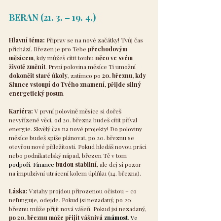
BERAN (21. 3. – 19. 4.)
Hlavní téma:
 Připrav se na nové začátky! Tvůj čas 
přichází. Březen je pro Tebe 
přechodovým 
měsícem
, kdy můžeš cítit touhu 
něco ve svém 
životě změnit
. První polovina měsíce Ti umožní 
dokončit staré úkoly
, zatímco po 
20. březnu, kdy 
Slunce vstoupí do Tvého znamení, přijde silný 
energetický posun
.
Kariéra:
 V první polovině měsíce si dořeš 
nevyřízené věci, od 20. března budeš cítit příval 
energie. Skvělý čas na nové projekty! Do poloviny 
měsíce budeš spíše plánovat, po 20. březnu se 
otevřou nové příležitosti. Pokud hledáš novou práci 
nebo podnikatelský nápad, březen Tě v tom 
podpoří.
 Finance
budou stabilní
, ale dej si pozor 
na impulzivní utrácení kolem úplňku (14. března).
Láska:
 Vztahy projdou přirozenou očistou – co 
nefunguje, odejde. Pokud jsi nezadaný, po 20. 
březnu může přijít nová vášeň. Pokud jsi nezadaný, 
po 20. březnu může přijít vášnivá 
známost
. Ve