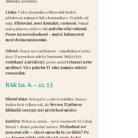
důkladný průzkum.
Láska:
 Čekej dynamiku a flirtování! Budeš 
přitahovat zajímavé lidi a komunikace Ti půjde od 
ruky. 
Flirtování, nové kontakty, vzrušení. 
Pokud 
máš partnera, můžeš cítit 
potřebu větší volnosti
. 
Pozor na nerozhodnost – můžeš balancovat 
mezi dvěma možnostmi.
Zdraví:
 Pozor na roztěkanost – mindfulness nebo 
jóga Ti pomohou udržet harmonii. Můžeš být 
roztěkaný a přetížený
, proto zařaď 
relaxaci nebo 
meditaci
. 
Více pohybu Ti  také pomůže udržet 
rovnováhu.
RAK (21. 6. – 22. 7.)
Hlavní téma:
 Sebepéče a citová stabilita. Emoce 
budou hrát velkou roli, ale 
březen Ti přinese 
klidnější energie než předchozí měsíce
.
Kariéra:
 Neboj se změn – nové možnosti Tě čekají 
hlavně v druhé polovině měsíce. 
Přehodnoť své 
pracovní cíle – chceš opravdu to, co děláš? Po 
20. březnu přijde příležitost k růstu. Vydrž, 