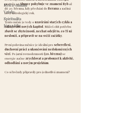
protože se 
Slunce pohybuje ve znamení Ryb
 až 
Mysl a vnímání
do 20. března, kdy přechází do 
Berana
 a začíná 
Vztahy
nový astrologický rok.
Spiritualita
Tento měsíc je tedy o 
uzavírání starých cyklů a 
Jóga a tělo
zahajování nových kapitol
. Můžeš cítit potřebu 
zbavit se zbytečností, nechat odejít to, co Ti už 
neslouží, a připravit se na svěží začátky
.
První polovina měsíce je ideální pro 
sebereflexi, 
duchovní práci a ukončování nedokončených 
věcí
. Po jarní rovnodennosti 
(20. března)
 se 
energie začne 
zrychlovat a probouzet k aktivitě, 
odhodlání a novým projektům
.
Co si hvězdy připravily pro jednotlivá znamení?