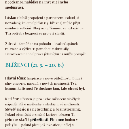
nečekanou nabídku na investici nebo 
spolupráci
.
Láska:
 Hlubší propojení s partnerem. Pokud jsi 
nezadaný, kolem úplňku (14. března) může přijít 
osudové setkání. Dbej na upřímnost ve vztazích – 
Tvá potřeba bezpečí se projeví silněji.
Zdraví:
 Zaměř se na pohodu – kvalitní spánek, 
relaxace a výživa Ti pomohou nabrat síly. 
Detoxikace nebo úprava jídelníčku Ti může prospět.
BLÍŽENCI (21. 5. – 20. 6.)
Hlavní téma:
 Inspirace a nové příležitosti. Budeš 
plný energie, nápadů a nových možností. 
Tvá 
komunikativnost Tě dostane tam, kde chceš být.
Kariéra:
 Březen je pro Tebe měsícem skvělých 
nápadů! Piš si myšlenky a sleduj nové možnosti. 
Skvělý měsíc na networking a brainstorming. 
Pokud přemýšlíš o změně kariéry, 
březen Ti 
přinese skvělé 
příležitosti
. 
Finance 
budou v 
pohybu
 – pokud plánuješ investice, udělej si 