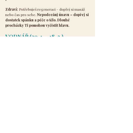
Zdraví:
 Potřebuješ regeneraci – dopřej si masáž 
nebo čas pro sebe. 
Nepodceňuj únavu – dopřej si 
dostatek spánku a péče o tělo. Dlouhé 
procházky Ti pomohou vyčistit hlavu.
VODNÁŘ (20. 1. – 18. 2.)
Hlavní téma:
 Svoboda a nové nápady. Budeš mít 
spoustu myšlenek, inspirace a energie na nové 
věci. 
Dej si ale pozor, abys nezačal příliš mnoho 
věcí najednou.
Kariéra:
 Březen přinese nové impulzy – sleduj 
příležitosti. 
Březen Ti přinese nové nápady, ale 
zaměř se na jejich realizaci a dotáhni je do 
konce. Můžeš dostat nečekanou pracovní 
nabídku. Dej si pozor na impulzivní výdaje.
Láska:
 Flirtování a nové kontakty Ti přinesou 
vzrušení. 
Touha po svobodě může přinést napětí 
ve vztazích. 
Pokud jsi nezadaný, budeš mít 
spoustu možností na seznámení
 – otázkou je, zda 
chceš něco vážného. 
Nejlepší období pro 