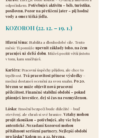
odpočinkem. 
Potřebuješ aktivitu – běh, turistiku, 
posilovnu. Pozor na přetížení jater – pij hodně 
vody a omez těžká jídla.
KOZOROH (22. 12. – 19. 1.)
Hlavní téma:
 Stabilita a dlouhodobé cíle. Tento 
měsíc Ti pomůže 
upevnit základy toho, na čem 
pracuješ už delší dobu
. Můžeš pocítit větší jistotu 
v tom, kam směřuješ.
Kariéra:
 Pracovní úspěchy přijdou, ale chce to 
trpělivost. 
Tvá pracovitost přinese výsledky
 – 
možná dostaneš ocenění za svou snahu.
 Po 20. 
březnu se může objevit nová pracovní 
příležitost. Finančně stabilní období – pokud 
plánuješ investice, dej si čas na rozmyšlenou.
Láska:
 Emoční bezpečí bude důležité – buď 
otevřený, ale chraň si své hranice. 
Vztahy mohou 
projít zkouškou – potřebuješ, aby vše bylo 
autentické. Nezadaní Kozorozi mohou 
přitáhnout seriózní partnery. Nejlepší období 
pro lásku? Kolem 10. a 22. března.