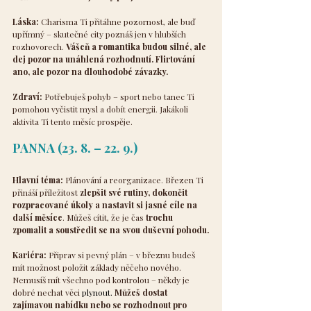
Láska:
 Charisma Ti přitáhne pozornost, ale buď 
upřímný – skutečné city poznáš jen v hlubších 
rozhovorech. 
Vášeň a romantika budou silné, ale 
dej pozor na unáhlená rozhodnutí. Flirtování 
ano, ale pozor na dlouhodobé závazky.
Zdraví:
 Potřebuješ pohyb – sport nebo tanec Ti 
pomohou vyčistit mysl a dobít energii. Jakákoli 
aktivita Ti tento měsíc prospěje.
PANNA (23. 8. – 22. 9.)
Hlavní téma:
 Plánování a reorganizace. Březen Ti 
přináší příležitost 
zlepšit své rutiny, dokončit 
rozpracované úkoly a nastavit si jasné cíle na 
další měsíce
. Můžeš cítit, že je čas 
trochu 
zpomalit a soustředit se na svou duševní pohodu.
Kariéra:
 Připrav si pevný plán – v březnu budeš 
mít možnost položit základy něčeho nového. 
Nemusíš mít všechno pod kontrolou – někdy je 
dobré nechat věci 
plynout. 
Můžeš dostat 
zajímavou nabídku nebo se rozhodnout pro 