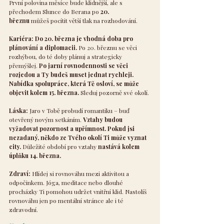
První polovina měsíce bude klidnější, ale s 
přechodem Slunce do Berana po 
20. 
březnu
 můžeš pocítit větší tlak na rozhodování.
Kariéra:
Do 20. března je vhodná doba pro 
plánování a diplomacii. 
Po 20. březnu se věci 
rozhýbou, do té doby plánuj a strategicky 
přemýšlej. 
Po jarní rovnodennosti se věci 
rozjedou a Ty budeš muset jednat rychleji. 
Nabídka spolupráce, která Tě osloví, se může 
objevit kolem 15. března. 
Sleduj pozorně své okolí.
Láska:
 Jaro v Tobě probudí romantiku – buď 
otevřený novým setkáním. 
Vztahy budou 
vyžadovat pozornost a upřímnost. Pokud jsi 
nezadaný, někdo ze Tvého okolí Ti může vyznat 
city. 
Důležité období pro vztahy
 nastává kolem 
úplňku 14. března.
Zdraví:
 Hlídej si rovnováhu mezi aktivitou a 
odpočinkem. Jóga, meditace nebo dlouhé 
procházky Ti pomohou udržet vnitřní klid. Nastolíš 
rovnováhu jen po mentální stránce ale i té 
zdravodní.