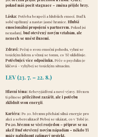
pokud máš pocit stagnace – změna přijde brzy.
Láska:
 Potřeba bezpečí a hlubších emocí. Buď k 
sobě upřímný a nastav jasné hranice. 
Hlubší 
emocionální propojení s partnerem. 
Pokud jsi 
nezadaný, 
buď otevřený novým vztahům, ale 
nenech se unést iluzemi.
Zdraví:
 Pečuj o svou emoční pohodu, vyhni se 
toxickým lidem a věnuj se tomu, co Tě uklidňuje. 
Potřebuješ více odpočinku. 
Péče o psychiku je 
klíčová – vyhýbej se toxickým situacím.
LEV (23. 7. – 22. 8.)
Hlavní téma:
 Sebevyjádření a nové výzvy. Březen 
ti přinese 
příležitost zazářit, ale i potřebu 
zklidnit svou energii
.
Kariéra:
 Po 20. březnu přichází silná energie pro 
akci a seberealizaci! Neboj se ukázat, co v Tobě je. 
Po 20. březnu se věci rozjedou – připrav se na 
akci! Buď otevřený novým nápadům – někdo Ti 
může nabídnout zajímavý projekt.