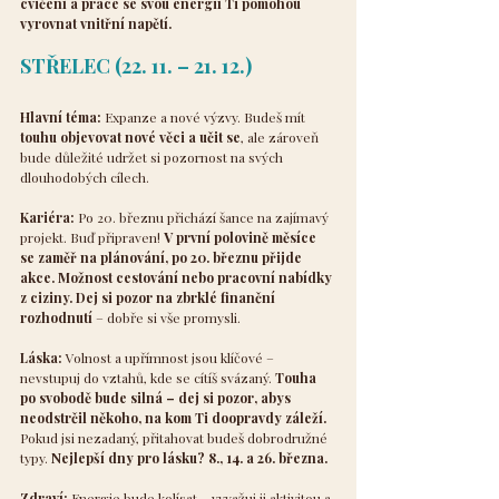
cvičení a práce se svou energií Ti pomohou 
vyrovnat vnitřní napětí.
STŘELEC (22. 11. – 21. 12.)
Hlavní téma:
 Expanze a nové výzvy. Budeš mít 
touhu objevovat nové věci a učit se
, ale zároveň 
bude důležité udržet si pozornost na svých 
dlouhodobých cílech.
Kariéra:
 Po 20. březnu přichází šance na zajímavý 
projekt. Buď připraven! 
V první polovině měsíce 
se zaměř na plánování, po 20. březnu přijde 
akce. Možnost cestování nebo pracovní nabídky 
z ciziny. Dej si pozor na zbrklé finanční 
rozhodnutí
 – dobře si vše promysli.
Láska:
 Volnost a upřímnost jsou klíčové – 
nevstupuj do vztahů, kde se cítíš svázaný. 
Touha 
po svobodě bude silná – dej si pozor, abys 
neodstrčil někoho, na kom Ti doopravdy záleží. 
Pokud jsi nezadaný, přitahovat budeš dobrodružné 
typy. 
Nejlepší dny pro lásku? 8., 14. a 26. března.
Zdraví:
 Energie bude kolísat – vyvažuj ji aktivitou a 