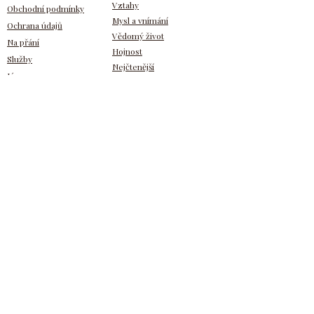
Vztahy
Obchodní podmínky
Mysl a vnímání
Ochrana údajů
Vědomý život
Na přání
Hojnost
Služby
Nejčtenější
Jóga
Pro členy
Zpět nahoru
Přihlášení
Registrace
Napiš svůj názor
VIP zóna
Na Facebooku
Od Tebe
Na Seznamu
Na Googlu
Napsal jsi
Odebírej novinky
Zadej Tvůj e-mail