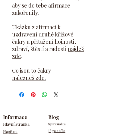
aby se do tebe afirmace
zakořenily.
Ukázku z afirmací k
uzdravení druhé křížové
čakry a přitažení hojnosti,
zdraví, štěstí a radosti
najdeš
zde
.
Co jsou to čakry
nalezneš zde.
Informace
Blog
Hlavní stránka
Spiritualita
Jóga a tělo
N
apiš mi