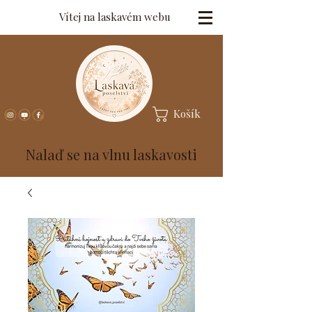
Vítej na laskavém webu
Košík
Nalaď se na vlnu laskavosti