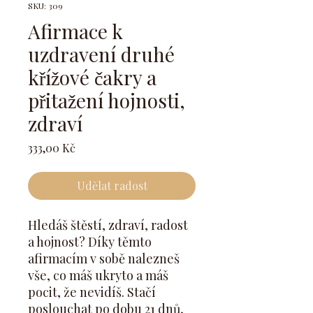
SKU: 309
Afirmace k
uzdravení druhé
křížové čakry a
přitažení hojnosti,
zdraví
Cena
333,00 Kč
Udělat radost
Hledáš štěstí, zdraví, radost
a hojnost? Díky těmto
afirmacím v sobě nalezneš
vše, co máš ukryto a máš
pocit, že nevidíš. Stačí
poslouchat po dobu 21 dnů,