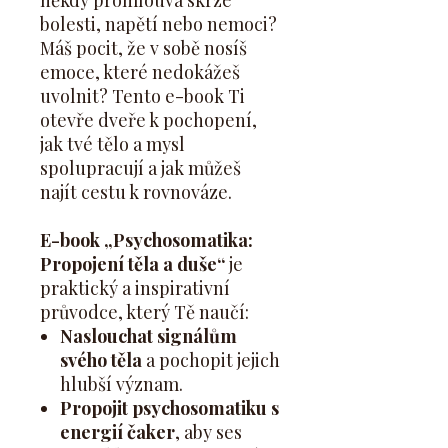
někdy promlouvá skrze
bolesti, napětí nebo nemoci?
Máš pocit, že v sobě nosíš
emoce, které nedokážeš
uvolnit? Tento e-book Ti
otevře dveře k pochopení,
jak tvé tělo a mysl
spolupracují a jak můžeš
najít cestu k rovnováze.
E-book „Psychosomatika:
Propojení těla a duše“
je
praktický a inspirativní
průvodce, který Tě naučí:
Naslouchat signálům
svého těla
a pochopit jejich
hlubší význam.
Propojit psychosomatiku s
energií čaker
, aby ses