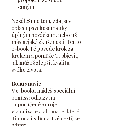
propojení se sebou
samým.
Nezáleží na tom, zda jsi v
oblasti psychosomatiky
úplným nováčkem, nebo už
máš nějaké zkušenosti. Tento
e-book Tě povede krok za
krokem a pomůže Ti objevit,
jak můžeš zlepšit kvalitu
svého života.
Bonus navíc
V e-booku najdeš speciální
bonusy: odkazy na
doporučené zdroje,
vizualizace a afirmace, které
Ti dodají sílu na Tvé cestě ke
zdraví.