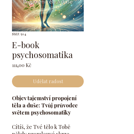
SKU: 504
E-book
psychosomatika
Cena
111,00 Kč
Udělat radost
Objev tajemství propojení
těla a duše: Tvůj průvodce
světem psychosomatiky
Cítíš, že Tvé tělo k Tobě