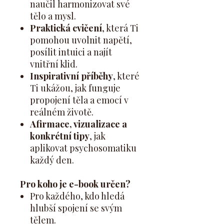
naučil harmonizovat své
tělo a mysl.
Praktická cvičení
, která Ti
pomohou uvolnit napětí,
posílit intuici a najít
vnitřní klid.
Inspirativní příběhy
, které
Ti ukážou, jak funguje
propojení těla a emocí v
reálném životě.
Afirmace, vizualizace a
konkrétní tipy
, jak
aplikovat psychosomatiku
každý den.
Pro koho je e-book určen?
Pro každého, kdo hledá
hlubší spojení se svým
tělem.