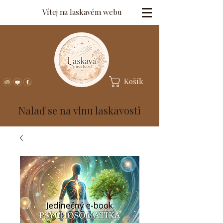
Vítej na laskavém webu
Košík
Nalaď se na vlnu laskavosti