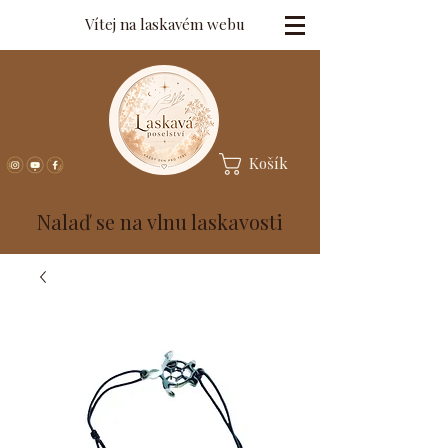
Vítej na laskavém webu
Košík
Nalaď se na vlnu laskavosti