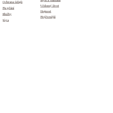
Mysl a vnímání
Ochrana údajů
Vědomý život
Na přání
Hojnost
Služby
Nejčtenější
Jóga
Pro členy
Zpět nahoru
Přihlášení
Registrace
Napiš svůj názor
VIP zóna
Na Facebooku
Od Tebe
Na Seznamu
Na Googlu
Napsal jsi
Odebírej novinky
Zadej Tvůj e-mail