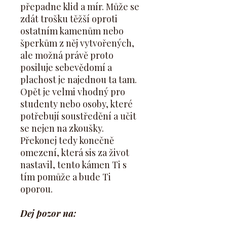
přepadne klid a mír. Může se
zdát trošku těžší oproti
ostatním kamenům nebo
šperkům z něj vytvořených,
ale možná právě proto
posiluje sebevědomí a
plachost je najednou ta tam.
Opět je velmi vhodný pro
studenty nebo osoby, které
potřebují soustředění a učit
se nejen na zkoušky.
Překonej tedy konečně
omezení, která sis za život
nastavil, tento kámen Ti s
tím pomůže a bude Ti
oporou.
Dej pozor na: