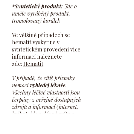
*Syntetický produkt:
Jde o
uměle vyráběný produkt,
tromolovaný korálek
Ve většině případech se
hematit vyskytuje v
syntetickém provedení více
informací naleznete
zde:
Hematit
V případě, že cítíš příznaky
nemoci
vyhledej lékaře
.
Všechny léčivé vlastnosti jsou
čerpány z veřejně dostupných
zdrojů a informací (internet,
knihy), jde o dávné mýty a
tradice a jde o vlastnosti,
kterým věřily naše babičky a