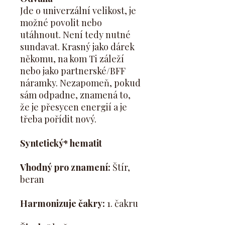
Jde o univerzální velikost, je
možné povolit nebo
utáhnout. Není tedy nutné
sundavat. Krasný jako dárek
někomu, na kom Ti záleží
nebo jako partnerské/BFF
náramky. Nezapomeň, pokud
sám odpadne, znamená to,
že je přesycen energií a je
třeba pořídit nový.
Syntetický* hematit
Vhodný pro znamení:
Štír,
beran
Harmonizuje čakry:
1. čakru