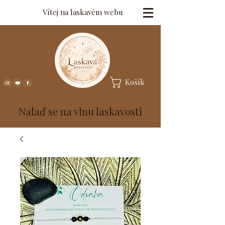
Vítej na laskavém webu
Košík
Nalaď se na vlnu laskavosti