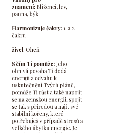
znamení:
Blíženci, lev,
panna, býk
Harmonizuje čakry:
1. a 2.
čakru
živel
: Oheň
S čím Ti pomůže:
Jeho
ohnivá povaha Ti dodá
energii a odvahu k
uskutečnění Tvých plánů,
pomůže Ti růst a také napojit
se na zemskou energii, spojit
se tak s přírodou a najít své
stabilní kořeny, které
potřebuješ v případě stresů a
velkého úbytku energie. Je