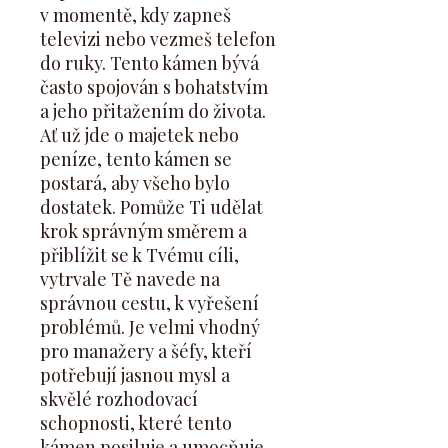
v momentě, kdy zapneš
televizi nebo vezmeš telefon
do ruky. Tento kámen bývá
často spojován s bohatstvím
a jeho přitažením do života.
Ať už jde o majetek nebo
peníze, tento kámen se
postará, aby všeho bylo
dostatek. Pomůže Ti udělat
krok správným směrem a
přiblížit se k Tvému cíli,
vytrvale Tě navede na
správnou cestu, k vyřešení
problémů. Je velmi vhodný
pro manažery a šéfy, kteří
potřebují jasnou mysl a
skvělé rozhodovací
schopnosti, které tento
kámen posiluje a umocňuje.