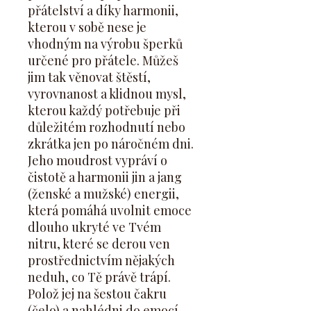
přátelství a díky harmonii,
kterou v sobě nese je
vhodným na výrobu šperků
určené pro přátele. Můžeš
jim tak věnovat štěstí,
vyrovnanost a klidnou mysl,
kterou každý potřebuje při
důležitém rozhodnutí nebo
zkrátka jen po náročném dni.
Jeho moudrost vypráví o
čistotě a harmonii jin a jang
(ženské a mužské) energii,
která pomáhá uvolnit emoce
dlouho ukryté ve Tvém
nitru, které se derou ven
prostřednictvím nějakých
neduh, co Tě právě trápí.
Polož jej na šestou čakru
(čelo) a nahlédni do emocí,