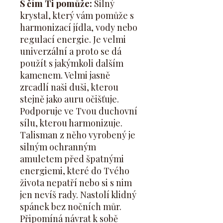
S čím Ti pomůže:
Silný
krystal, který vám pomůže s
harmonizací jídla, vody nebo
regulací energie. Je velmi
univerzální a proto se dá
použít s jakýmkoli dalším
kamenem. Velmi jasně
zrcadlí naši duši, kterou
stejně jako auru očišťuje.
Podporuje ve Tvou duchovní
sílu, kterou harmonizuje.
Talisman z něho vyrobený je
silným ochranným
amuletem před špatnými
energiemi, které do Tvého
života nepatří nebo si s nim
jen nevíš rady. Nastolí klidný
spánek bez nočních můr.
Připomíná návrat k sobě