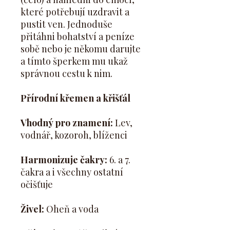
které potřebují uzdravit a
pustit ven. Jednoduše
přitáhni bohatství a peníze
sobě nebo je někomu darujte
a tímto šperkem mu ukaž
správnou cestu k nim.
Přírodní křemen a křišťál
Vhodný pro znamení:
Lev,
vodnář, kozoroh, blíženci
Harmonizuje čakry:
6. a 7.
čakra a i všechny ostatní
očišťuje
Živel:
Oheň a voda