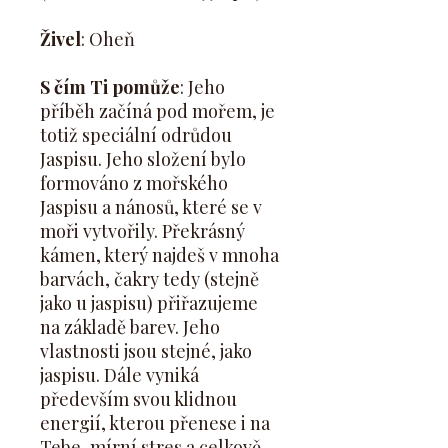
Živel
: Oheň
S čím Ti pomůže
: Jeho
příběh začíná pod mořem, je
totiž speciální odrůdou
Jaspisu. Jeho složení bylo
formováno z mořského
Jaspisu a nánosů, které se v
moři vytvořily. Překrásný
kámen, který najdeš v mnoha
barvách, čakry tedy (stejně
jako u jaspisu) přiřazujeme
na základě barev. Jeho
vlastnosti jsou stejné, jako
jaspisu. Dále vyniká
především svou klidnou
energií, kterou přenese i na
Tebe, mírní stres a celkově