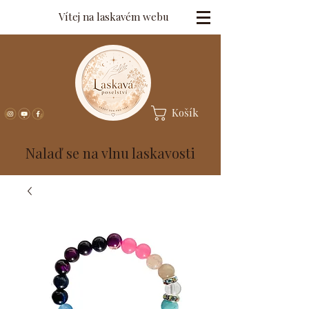
Vítej na laskavém webu
Košík
Nalaď se na vlnu laskavosti