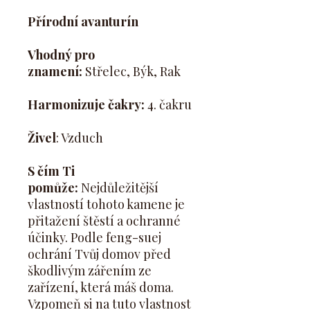
Přírodní avanturín
Vhodný pro
znamení:
Střelec, Býk, Rak
Harmonizuje čakry:
4. čakru
Živel
: Vzduch
S čím Ti
pomůže:
Nejdůležitější
vlastností tohoto kamene je
přitažení štěstí a ochranné
účinky. Podle feng-suej
ochrání Tvůj domov před
škodlivým zářením ze
zařízení, která máš doma.
Vzpomeň si na tuto vlastnost