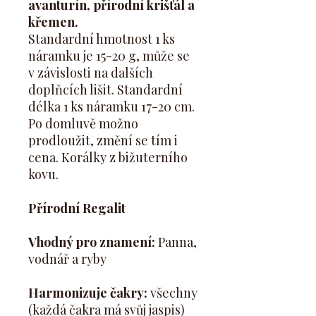
avanturín, přírodní krišťál a
křemen.
Standardní hmotnost 1 ks
náramku je 15-20 g, může se
v závislosti na dalších
doplňcích lišit. Standardní
délka 1 ks náramku 17-20 cm.
Po domluvě možno
prodloužit, změní se tím i
cena. Korálky z bižuterního
kovu.
Přírodní Regalit
Vhodný pro znamení:
Panna,
vodnář a ryby
Harmonizuje čakry:
všechny
(každá čakra má svůj jaspis)