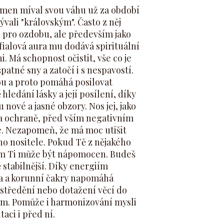
men míval svou váhu už za období
ývali "královským". Často z něj
 pro ozdobu, ale především jako
ialová aura mu dodává spirituální
. Má schopnost očistit, vše co je
atné sny a zatočí i s nespavostí.
tou a proto pomáhá posilovat
 hledání lásky a její posílení, díky
u nové a jasné obzory. Nos jej, jako
í a ochraně, před vším negativním
e. Nezapomeň, že má moc utišit
ého nositele. Pokud Tě z nějakého
tím Ti může být nápomocen. Budeš
ě stabilnější. Díky energiím
oka a korunní čakry napomáhá
oustředění nebo dotažení věcí do
m. Pomůže i harmonizování mysli
aci i před ní.