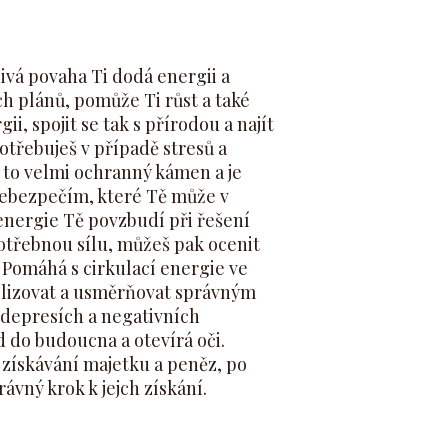
ivá povaha Ti dodá energii a
h plánů, pomůže Ti růst a také
i, spojit se tak s přírodou a najít
potřebuješ v případě stresů a
 to velmi ochranný kámen a je
ebezpečím, které Tě může v
 energie Tě povzbudí při řešení
potřebnou sílu, můžeš pak ocenit
 Pomáhá s cirkulací energie ve
bilizovat a usměrňovat správným
 depresích a negativních
 do budoucna a otevírá oči.
 získávání majetku a peněz, po
ávný krok k jejch získání.