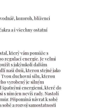
, vodnář, kozoroh, blíženci
. čakra a i všechny ostatní
stal, který vám pomůže s
bo regulací energie. Je velmi
oužít s jakýmkoli dalším
í naši duši, kterou stejně jako
e Tvou duchovní sílu, kterou
ěho vyrobený je silným
špatnými energiemi, které do
i s nim jen nevíš rady. Nastolí
 můr. Připomíná návrat k sobě
 sobě a rozvoj samostatnosti