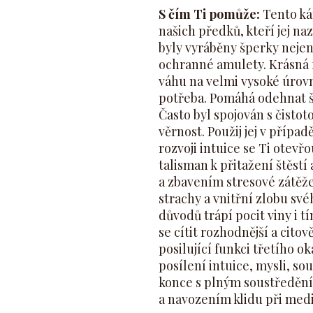
S čím Ti pomůže:
Tento ká
našich předků, kteří jej naz
byly vyráběny šperky nejen
ochranné amulety. Krásná f
váhu na velmi vysoké úrovni
potřeba. Pomáhá odehnat šp
Často byl spojován s čisto
věrnost. Použij jej v případě
rozvoji intuice se Ti otevřo
talisman k přitažení štěst
a zbavením stresové zátěž
strachy a vnitřní zlobu sv
důvodů trápí pocit viny i 
se cítit rozhodnější a citov
posilující funkci třetího 
posílení intuice, mysli, s
konce s plným soustředění
a navozením klidu při medit