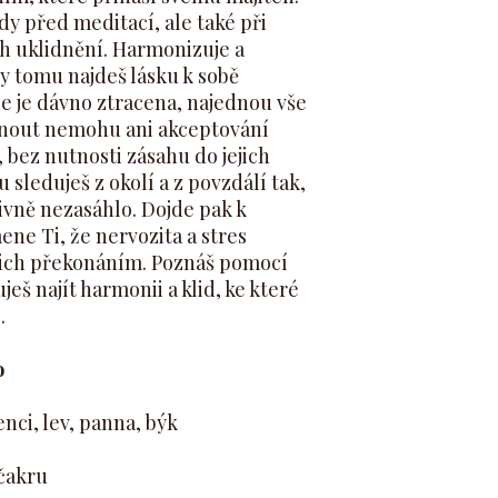
dy před meditací, ale také při
ch uklidnění. Harmonizuje a
ky tomu najdeš lásku k sobě
že je dávno ztracena, najednou vše
nout nemohu ani akceptování
, bez nutnosti zásahu do jejich
 sleduješ z okolí a z povzdálí tak,
ivně nezasáhlo. Dojde pak k
ene Ti, že nervozita a stres
ejich překonáním. Poznáš pomocí
eš najít harmonii a klid, ke které
.
o
nci, lev, panna, býk
. čakru