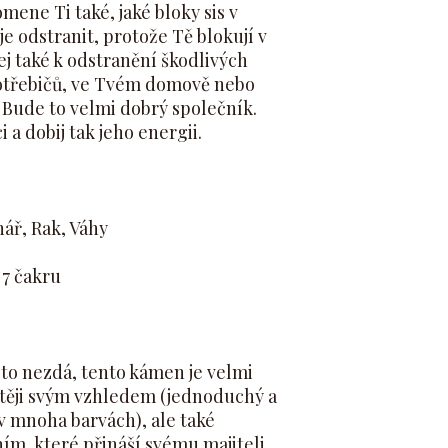
mene Ti také, jaké bloky sis v
 je odstranit, protože Tě blokují v
jej také k odstranění škodlivých
potřebičů, ve Tvém domově nebo
. Bude to velmi dobrý společník.
 a dobij tak jeho energii.
ář, Rak, Váhy
a 7 čakru
e to nezdá, tento kámen je velmi
stěji svým vzhledem (jednoduchý a
e v mnoha barvách), ale také
ím, které přináší svému majiteli.