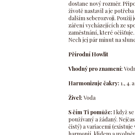
dostane nový rozměr. Připo
životě nastavil a je potřeba
dalším seberozvoji. Použij 
záření vycházejících ze s
zaměstnání, které očišťuje
Nech jej pár minut na slunci
Přírodní Howlit
Vhodný pro znamení:
Vodn
Harmonizuje čakry:
1., 4. 
Živel:
Voda
S čím Ti pomůže:
I když s
používaný a žádaný. Nejča
čistý) a variacemi (existuj
harmonií, klidem a uvolněn