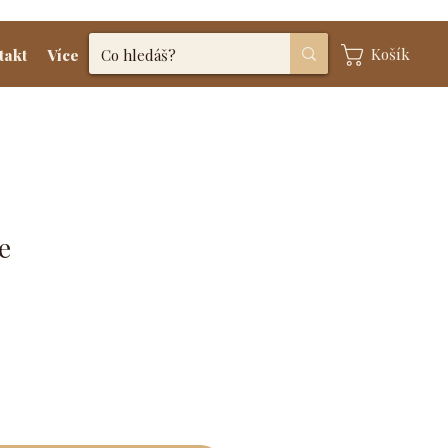
Košík
takt
Více
e