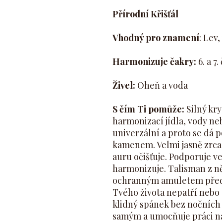
Přírodní Křišťál
Vhodný pro znamení
: Lev
Harmonizuje čakry:
6. a 7
Živel:
Oheň a voda
S čím Ti pomůže:
Silný kry
harmonizací jídla, vody ne
univerzální a proto se dá p
kamenem. Velmi jasně zrcadl
auru očišťuje. Podporuje v
harmonizuje. Talisman z n
ochranným amuletem před 
Tvého života nepatří nebo s
klidný spánek bez nočních
samým a umocňuje práci na