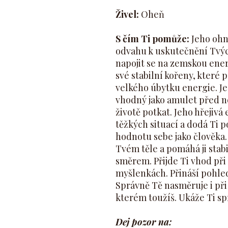
Živel:
Oheň
S čím Ti pomůže:
Jeho ohn
odvahu k uskutečnění Tvýc
napojit se na zemskou energi
své stabilní kořeny, které 
velkého úbytku energie. Je
vhodný jako amulet před n
životě potkat. Jeho hřejivá
těžkých situací a dodá Ti 
hodnotu sebe jako člověka.
Tvém těle a pomáhá ji sta
směrem. Přijde Ti vhod při
myšlenkách. Přináší pohled
Správně Tě nasměruje i při
kterém toužíš. Ukáže Ti spr
Dej pozor na: