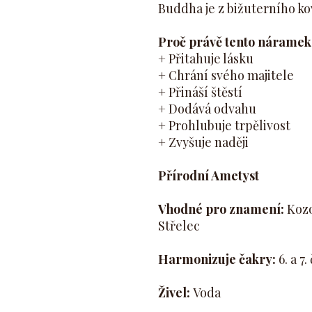
Buddha je z bižuterního ko
Proč právě tento náramek
+ Přitahuje lásku
+ Chrání svého majitele
+ Přináší štěstí
+ Dodává odvahu
+ Prohlubuje trpělivost
+ Zvyšuje naději
Přírodní Ametyst
Vhodné pro znamení:
Kozo
Střelec
Harmonizuje čakry:
6. a 7.
Živel:
Voda