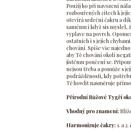
Použij ho při navození nála
rozbouřených citech k jeji
otevírá srdeční čakru a dí
samému i když sis myslel, 
vyplave na povrch. Opome
ostatních i s jejich chybami
chování. Spíše vše najednou
aby Tě chování okolí negat
jistému poučení se. Připom
nejsou třeba a pomůže s j
podrážděnosti, kdy potřebuj
Tě howlit nasměruje přímo
Přírodní Růžové Tygří ok
Vhodný pro znamení:
Blíže
Harmonizuje čakry:
1. a 2