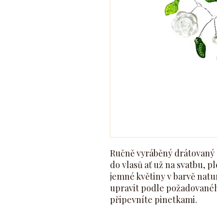
Ručně vyráběný drátovaný 
do vlasů ať už na svatbu, p
jemné květiny v barvě natur
upravit podle požadovanéh
připevníte pinetkami.