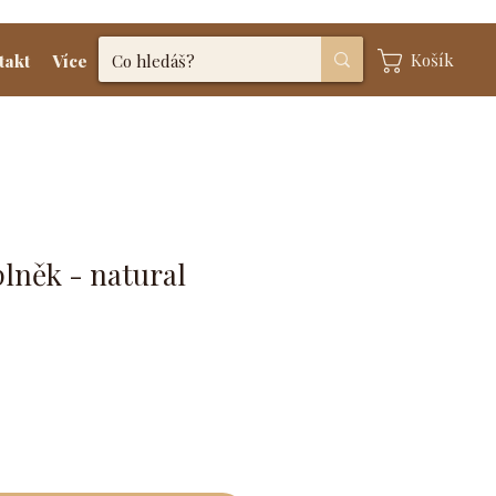
Košík
takt
Více
lněk - natural