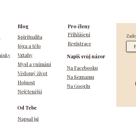
Blog
Pro členy
Přihlášení
Zadej
a
Spiritualita
Registrace
Jóga a tělo
Vztahy
mínky
Napiš svůj názor
Mysl a vnímání
Na Facebooku
Vědomý život
Na Seznamu
Hojnost
Na Googlu
Nejčtenější
Od Tebe
Napsal jsi