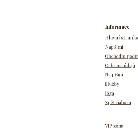
Informace
Hlavní stránk
N
apiš mi
Obchodní pod
Ochrana údajů
Na přání
Služby
Jóga
Zpět nahoru
VIP zóna