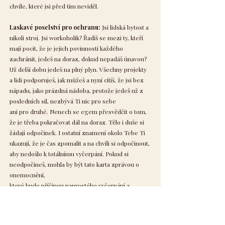
chvíle, které jsi před tím neviděl.
Laskavé poselství pro ochranu:
Jsi lidská bytost a
nikoli stroj. Jsi workoholik? Řadíš se mezi ty, kteří
mají pocit, že je jejich povinností každého
zachránit, jedeš na doraz, dokud nepadáš únavou?
Už delší dobu jedeš na plný plyn. Všechny projekty
a lidi podporuješ, jak můžeš a nyní cítíš, že jsi bez
nápadu, jako prázdná nádoba, protože jedeš už z
posledních sil, nezbývá Ti nic pro sebe
ani pro druhé. Nenech se egem přesvědčit o tom,
že je třeba pokračovat dál na doraz. Tělo i duše si
žádají odpočinek. I ostatní znamení okolo Tebe Ti
ukazují, že je čas zpomalit a na chvíli si odpočinout,
aby nedošlo k totálnímu vyčerpání. Pokud si
neodpočineš, mohla by být tato karta zprávou o
onemocnění,
které bude příčinou naprostého vyčerpání a
zahlcením informacemi. Dopřej si pauzu, uvidíš, že
se budeš cítit, jako znovuzrozený. Zastav se,
odpočiň si, právě teď.