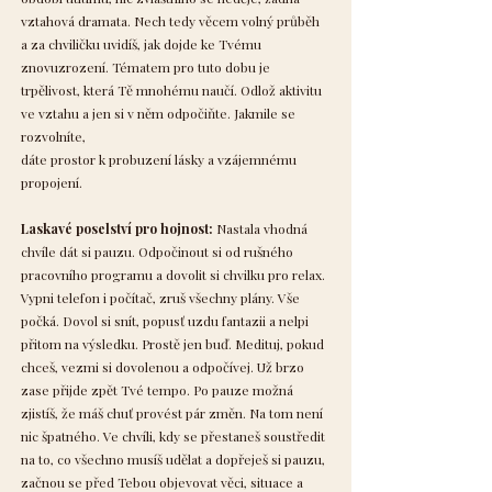
vztahová dramata. Nech tedy věcem volný průběh
a za chviličku uvidíš, jak dojde ke Tvému
znovuzrození. Tématem pro tuto dobu je
trpělivost, která Tě mnohému naučí. Odlož aktivitu
ve vztahu a jen si v něm odpočiňte. Jakmile se
rozvolníte,
dáte prostor k probuzení lásky a vzájemnému
propojení.
Laskavé poselství pro hojnost:
Nastala vhodná
chvíle dát si pauzu. Odpočinout si od rušného
pracovního programu a dovolit si chvilku pro relax.
Vypni telefon i počítač, zruš všechny plány. Vše
počká. Dovol si snít, popusť uzdu fantazii a nelpi
přitom na výsledku. Prostě jen buď. Medituj, pokud
chceš, vezmi si dovolenou a odpočívej. Už brzo
zase přijde zpět Tvé tempo. Po pauze možná
zjistíš, že máš chuť provést pár změn. Na tom není
nic špatného. Ve chvíli, kdy se přestaneš soustředit
na to, co všechno musíš udělat a dopřeješ si pauzu,
začnou se před Tebou objevovat věci, situace a