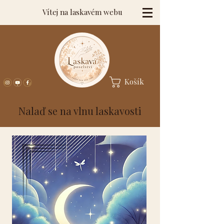
Vítej na laskavém webu
Košík
Nalaď se na vlnu laskavosti