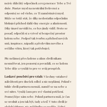
nejvíc důležitý odpočinek a regenerace Tebe a Tvé
duše. Nastav mysl na neutrální frekvenci a
odpoutej se od všeho, co Ti zaměstnává mysl.
Může se totiž stát, že díky nedostatku odpočinku
blokuješ příchod další vlny energie a zkušeností.
Díky únavě nevidíš to, co bys jindy viděl. Proto se
posaď, odpočiň si a vytvoř si bezpečný prostor
kolem sebe. Podpoř tak tvorbu a příchod nových
snů, inspirace, nápadů a především nového a
svěžího větru, který tak potřebuješ.
Nic nelámej přes koleno a zkus chvíli nikam
nesměřovat, jen pozoruj z povzdálí, co se kolem
Tebe děje a využijt to pro ve svůj prospěch.
Laskavé poselství pro vztah:
Všechny vztahové
záležitosti pro dnešek odlož a nic neplánuj. Pokud v
tuhle chvíli partnera nemáš, zaměř se na sebe a
své nitro. Využij času pro své vlastní potěšení.
Poznej lépe sám sebe. Pokud partnera máš, je čas
se uvolnit a jen tak být, tady a teď. V tuto chvíli je
období útlumu, nic zvláštního se neděje, žádná