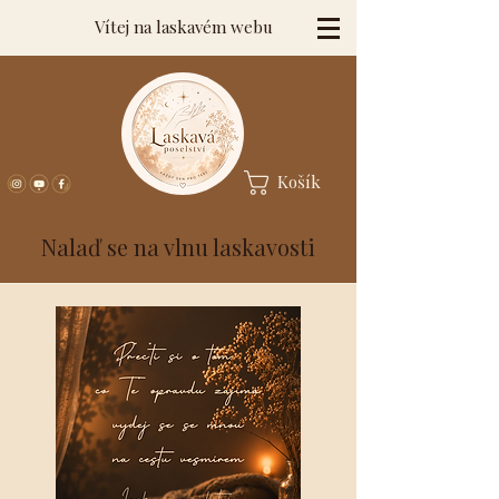
Vítej na laskavém webu
Košík
Nalaď se na vlnu laskavosti