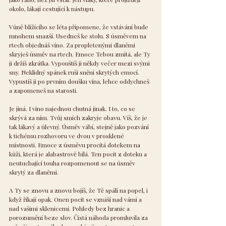
okolo, lákají cestující k nástupu.
Vůně blížícího se léta připomene, že vstávání bude 
mnohem snazší. Usedneš ke stolu. S úsměvem na 
rtech objednáš víno. Za propletenými dlaněmi 
skryješ úsměv na rtech. Emoce Tebou zmítá, ale Ty 
ji držíš zkrátka. Vypouštíš ji někdy večer mezi svými 
sny. Neklidný spánek ruší snění skrytých emocí. 
Vypustíš ji po prvním doušku vína, lehce oddychneš 
a zapomeneš na starosti.
Je jiná. I víno najednou chutná jinak. I to, co se 
skrývá za ním. Tvůj smích zakryje obavu. Víš, že je 
tak lákavý a úlevný. Úsměv vábí, stejně jako pozvání 
k tichému rozhovoru ve dvou v prosklené 
místnosti. Emoce z úsměvu procitá dotekem na 
kůži, která je alabastrově bílá. Ten pocit z doteku a 
neutuchající touha rozpomenout se na úsměv 
skrytý za dlaněmi.
A Ty se znovu a znovu bojíš, že Tě spálí na popel, i 
když říkají opak. Onen pocit se vznáší nad vámi a 
nad vašimi sklenicemi. Pohledy bez hranic a 
porozumění beze slov. Čistá náhoda promluvila za 