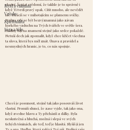
vlastní. Šeptat svědomí, že takhle je to správně i 
Mysl a vnímání
když Ti tvrdí pravý opak. Cítit mnoho, ale nevědět 
Vztahy
nic. Ztrácíš se v mihotajícím se plamenu svíčky. 
Prohra zdá se být bezvýznamná jako závan 
Spiritualita
horkého vzduchu na Tvých tvářích ve světle šera. 
Jóga a tělo
Hodiny bijí na znamení stejně jako srdce pokaždé. 
Netuší dech jak zpomalit, když chce křičet všechna 
ta slova, která bys měl znát. Únava z pravidel a 
nesmyslných hranic, je to, co nás spojuje.
Chceš je posunout, stejně tak jako posouváš život 
vlastní. Promiň slunci, že zase vyjde, tak jako ona, 
když zvedne hlavu a Ty přicházíš z dálky. Byla 
neskutečná a hluchá, možná i slepá ve svých 
tichých tóninách, ale teď, teď je hlasitá. Slyšíš ji jen 
Ty a ona. Hudbu, která zalévá Tvé uši. Prolíná vaše 