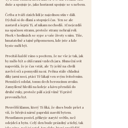
duše a spojuje je, jako horizont spojuje se s nebem.
Četba z tváří cizích lidí je najednou stín v dáli. 
Dýcháš si do dlaní a stopuješ čas. Ten se ale 
zastavil a šeptá Ti, ať nikam nechodíš. Ať nejezdíš 
na opačnou stranu, protože strany nehrají roli. 
Písek v hodinách se sype a vaše životy s ním. Tiše, 
hmatatelně a tajně připomenou, kde jste a kde 
byste měli být.
Procitáš každé ráno s pocitem, že ne vše je tak, jak 
by mělo být a cítíš ranní vzdech jara. Sluneční svit 
napovídá, že je čas vstát, ale Ty ještě na chvíli 
zavřeš oči a pomyslíš na ni. Peřina stále chladná 
díky jarní noci, ptáci Tě lákají ven svým švitořením. 
Nemůžeš odolat, tomu dech beroucímu zvuku. 
Zamyšleně hledíš na koleje a kávu přendáš do 
druhé ruky, protože pálí a její vůně Ti právě 
provoněla byt.
Neuvěříš klamu, který Ti říká, že dnes bude pršet a 
víš, že hřejivá náruč paprsků zasvítí bytem. 
Neustlanou postel, přikryje zaryté světlo, než 
odejdeš z bytu. Celý den bude prázdný a tichý, tak 
jako ráno, než jsi vstal. Jen vlaky, které projíždějí 