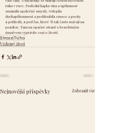
vaše činy. A myšlenky se ubírají cestou necestou 
ruku v ruce. Poslední kapka vína a upřímnost 
omámila společné smysly. Oslepila 
duchapřítomnost a prohloubila emoce a pocity 
z pohledů, z pod řas, které Ti tak často mávají na 
pozdrav. Tam na opačné straně s bezelstným 
úsměvem vyprávíte cosi o životě.
Emoce
Ticho
Vědomý život
Nejnovější příspěvky
Zobrazit vše