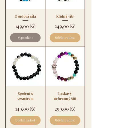
Osudová síla
Klidný vítr
Cena
Cena
149,00 Kč
249,00 Kč
Vyprodáno
Udělat radost
Spojení s
Laskavý
vesmírem
ochranný štít
Cena
Cena
149,00 Kč
299,00 Kč
Udělat radost
Udělat radost