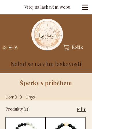
Vítej na laskavém webu
Košík
Nalaď se na vlnu laskavosti
Šperky s příběhem
Domů
Onyx
Produkty (12)
Filtr