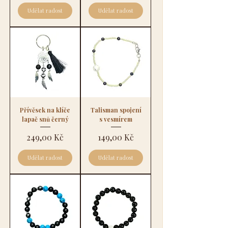
Udělat radost
Udělat radost
Přívěsek na klíče
Talisman spojení
lapač snů černý
s vesmírem
Cena
Cena
249,00 Kč
149,00 Kč
Udělat radost
Udělat radost