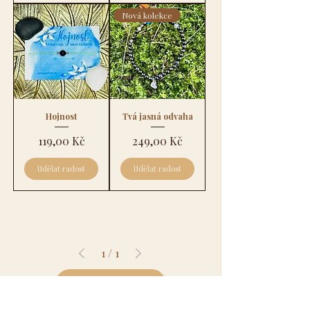
Nová kolekce
Hojnost
Tvá jasná odvaha
Cena
Cena
119,00 Kč
249,00 Kč
Udělat radost
Udělat radost
1
/
1
Zpět nahoru