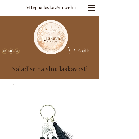
Vítej na laskavém webu
Košík
Nalaď se na vlnu laskavosti