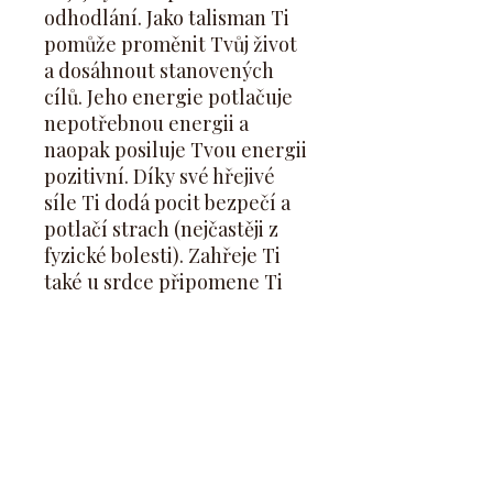
odhodlání. Jako talisman Ti
pomůže proměnit Tvůj život
a dosáhnout stanovených
cílů. Jeho energie potlačuje
nepotřebnou energii a
naopak posiluje Tvou energii
pozitivní. Díky své hřejivé
síle Ti dodá pocit bezpečí a
potlačí strach (nejčastěji z
fyzické bolesti). Zahřeje Ti
také u srdce připomene Ti
ztracené teplo, vřelost srdce
a vášeň. Daruj jej člověku,
kterému chybí průbojnost a
kreativní energii, protože tu
tento kámen posiluje.
Z hlediska Feng shui je dobré
umístit tento kámen do jižní