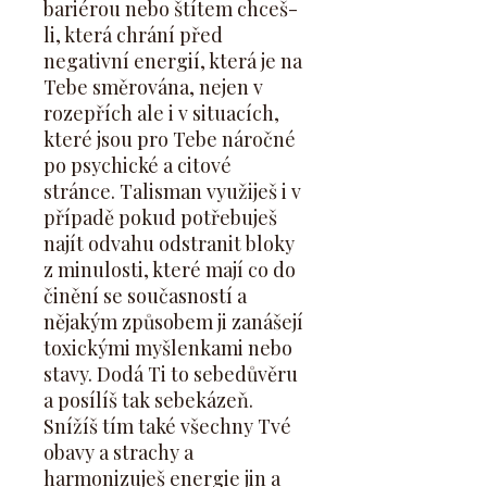
bariérou nebo štítem chceš-
li, která chrání před
negativní energií, která je na
Tebe směrována, nejen v
rozepřích ale i v situacích,
které jsou pro Tebe náročné
po psychické a citové
stránce. Talisman využiješ i v
případě pokud potřebuješ
najít odvahu odstranit bloky
z minulosti, které mají co do
činění se současností a
nějakým způsobem ji zanášejí
toxickými myšlenkami nebo
stavy. Dodá Ti to sebedůvěru
a posílíš tak sebekázeň.
Snížíš tím také všechny Tvé
obavy a strachy a
harmonizuješ energie jin a