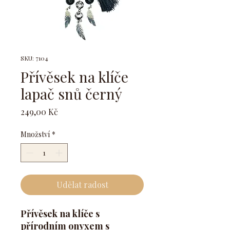
SKU: 7104
Přívěsek na klíče
lapač snů černý
Cena
249,00 Kč
Množství
*
Udělat radost
Přívěsek na klíče s
přírodním onyxem s