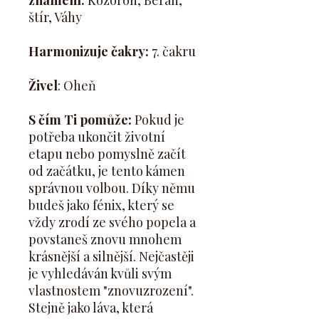
znamení:
Kozoroh, Beran,
štír, Váhy
Harmonizuje čakry:
7. čakru
Živel
: Oheň
S čím Ti pomůže:
Pokud je
potřeba ukončit životní
etapu nebo pomyslně začít
od začátku, je tento kámen
správnou volbou. Díky němu
budeš jako fénix, který se
vždy zrodí ze svého popela a
povstaneš znovu mnohem
krásnější a silnější. Nejčastěji
je vyhledáván kvůli svým
vlastnostem "znovuzrození".
Stejně jako láva, která