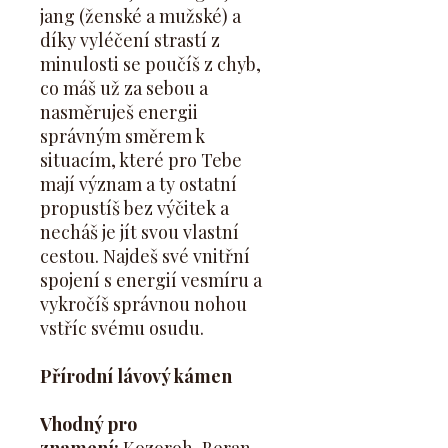
jang (ženské a mužské) a
díky vyléčení strastí z
minulosti se poučíš z chyb,
co máš už za sebou a
nasměruješ energii
správným směrem k
situacím, které pro Tebe
mají význam a ty ostatní
propustíš bez výčitek a
necháš je jít svou vlastní
cestou. Najdeš své vnitřní
spojení s energií vesmíru a
vykročíš správnou nohou
vstříc svému osudu.
Přírodní lávový kámen
Vhodný pro