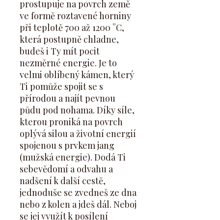
prostupuje na povrch země
ve formě roztavené horniny
při teplotě 700 až 1200 °C,
která postupně chladne,
budeš i Ty mít pocit
nezměrné energie. Je to
velmi oblíbený kámen, který
Ti pomůže spojit se s
přírodou a najít pevnou
půdu pod nohama. Díky síle,
kterou proniká na povrch
oplývá silou a životní energií
spojenou s prvkem jang
(mužská energie). Dodá Ti
sebevědomí a odvahu a
nadšení k další cestě,
jednoduše se zvedneš ze dna
nebo z kolen a jdeš dál. Neboj
se jej využít k posílení