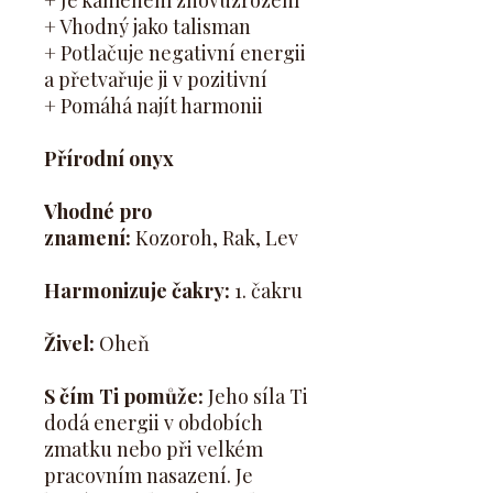
+ Je kamenem znovuzrození
+ Vhodný jako talisman
+ Potlačuje negativní energii
a přetvařuje ji v pozitivní
+ Pomáhá najít harmonii
Přírodní onyx
Vhodné pro
znamení:
Kozoroh, Rak, Lev
Harmonizuje čakry:
1. čakru
Živel:
Oheň
S čím Ti pomůže:
Jeho síla Ti
dodá energii v obdobích
zmatku nebo při velkém
pracovním nasazení. Je