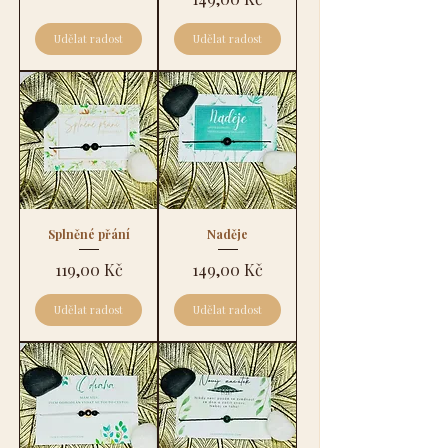
Udělat radost
Udělat radost
Splněné přání
Naděje
Cena
Cena
119,00 Kč
149,00 Kč
Udělat radost
Udělat radost