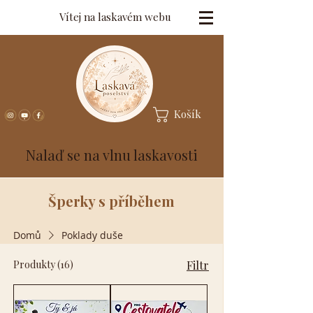
Vítej na laskavém webu
Košík
Nalaď se na vlnu laskavosti
Šperky s příběhem
Domů
Poklady duše
Produkty (16)
Filtr