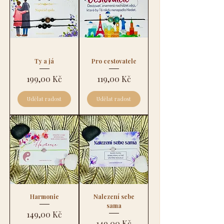
Ty a já
Pro cestovatele
Cena
Cena
199,00 Kč
119,00 Kč
Udělat radost
Udělat radost
Harmonie
Nalezení sebe
sama
Cena
149,00 Kč
Cena
149,00 Kč