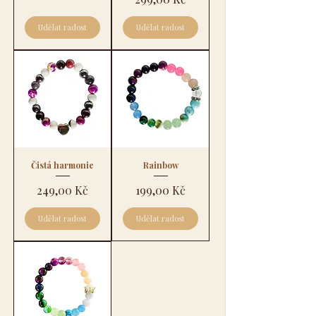
Udělat radost
Udělat radost
Čistá harmonie
Rainbow
Cena
Cena
249,00 Kč
199,00 Kč
Udělat radost
Udělat radost