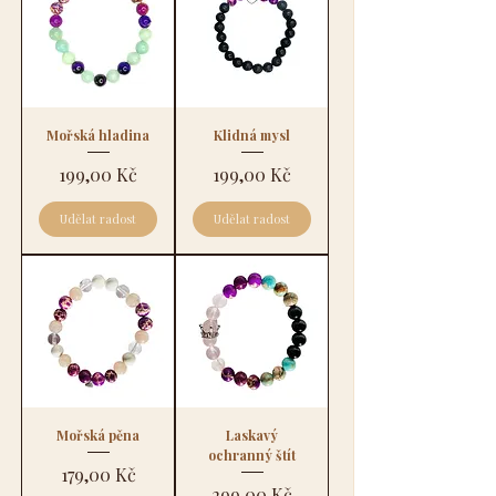
Mořská hladina
Klidná mysl
Cena
Cena
199,00 Kč
199,00 Kč
Udělat radost
Udělat radost
Mořská pěna
Laskavý
ochranný štít
Cena
179,00 Kč
Cena
299,00 Kč