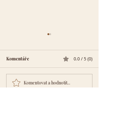
Komentáře
0.0 / 5 (0)
Současnost
Magie nalezené
Komentovat a hodnotit...
Informace
Blog
Hlavní stránka
Spiritualita
Jóga a tělo
N
apiš mi
Vztahy
Obchodní podmínky