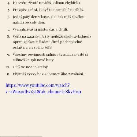
Na svém životě nevidíš jedinou chybičku.
Prozpěvuješ si, i když to normálně neděláš.
Jedeš pátý den v kuse, ale i tak máš skvělou 
náladu po celý den.
Vychutnáváš si místo, čas a chvíli.
Věříš na zázraky. A i ty nejtěžší úkoly zvládneš s 
optimistickou náladou, čímž pochopitelně 
oslníš nejen svého šéfa!
Všechny povinnosti splníš v termínu a ještě si 
stihneš koupit nové boty!
Cítíš se neodolatelný!
Přijímáš výzvy bez sebemenšího zaváhání.
https://www.youtube.com/watch?
v=rWuxodEsZyI&ab_channel=SkyHop