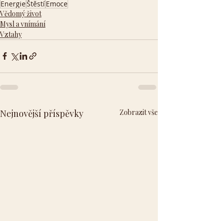
Energie
Štěstí
Emoce
Vědomý život
Mysl a vnímání
Vztahy
Nejnovější příspěvky
Zobrazit vše