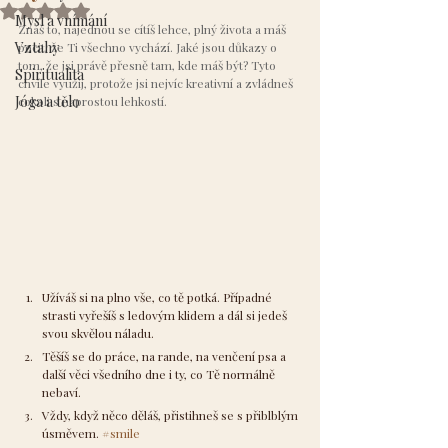
Hodnoceno NaN z 5 hvězdiček.
Mysl a vnímání
Znáš to, najednou se cítíš lehce, plný života a máš 
Vztahy
pocit, že Ti všechno vychází. Jaké jsou důkazy o 
tom, že jsi právě přesně tam, kde máš být? Tyto 
Spiritualita
chvíle využij, protože jsi nejvíc kreativní a zvládneš 
Jóga a tělo
cokoli s naprostou lehkostí.
Užíváš si na plno vše, co tě potká. Případné 
strasti vyřešíš s ledovým klidem a dál si jedeš 
svou skvělou náladu.
Těšíš se do práce, na rande, na venčení psa a 
další věci všedního dne i ty, co Tě normálně 
nebaví.
Vždy, když něco děláš, přistihneš se s přiblblým 
úsměvem. 
#smile