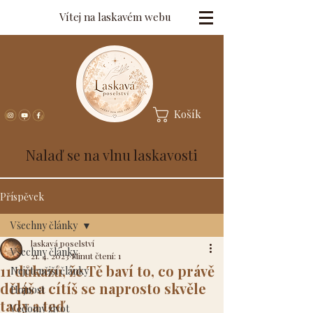
Vítej na laskavém webu
Košík
Nalaď se na vlnu laskavosti
Příspěvek
Všechny články
laskavá poselství
Všechny články
21. 4. 2023
Minut čtení: 1
11 důkazů, že Tě baví to, co právě
Nejčtenější články
děláš a cítíš se naprosto skvěle
Hojnost
tady a teď
Vědomý život