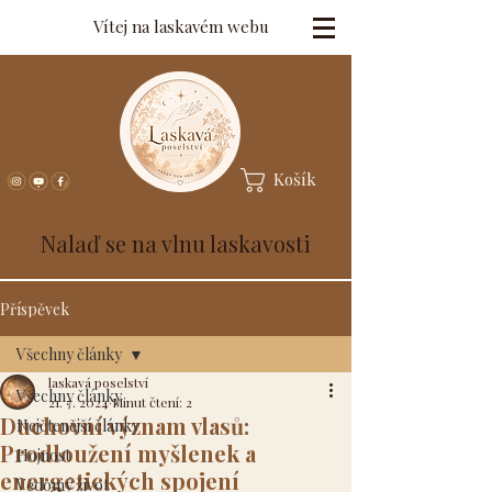
Vítej na laskavém webu
Košík
Nalaď se na vlnu laskavosti
Příspěvek
Všechny články
laskavá poselství
Všechny články
21. 7. 2024
Minut čtení: 2
Duchovní význam vlasů:
Nejčtenější články
Prodloužení myšlenek a
Hojnost
energetických spojení
Vědomý život