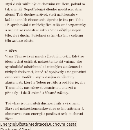
Mytí vlasů může být duchovním rituálem, pokud to 
tak vnímáš. Nepotřebuješ dlouhé meditace, abys 
zlepšil Tvůj duchovní život, stačí najít kouzlo v 
každodenních činnostech. Sprcha je čas pro Tebe. 
Při sprchování si můžeš přivolat šťastné vzpomínky 
a naplnit se radostí a láskou. Voda očišťuje nejen 
tělo, ale i ducha. Požehnej svým vlasům a celému 
tělu za tuto očistu.
2. Účes
Vlasy Tě provázejí mnoha životními cykly. Když se 
jdeš nechat ostříhat, můžeš tento akt vnímat jako 
symbolické odstřihnutí od minulých zkušeností a 
nízkých frekvencí, které Tě spojovaly s negativními 
emocemi. Poděkuj svým vlasům za všechny 
zkušenosti, které s Tebou prožily, a požádej je, aby 
Ti pomohly nasměrovat vesmírnou energii a 
přinesly Ti další krásné a šťastné zážitky.
Tvé vlasy jsou nositeli duchovní síly a významu. 
Skrze ně můžeš komunikovat se svým vnitřním já, 
obnovovat svou energii a posilovat svůj duchovní 
život.
Energie
Očista
Meditace
Duchovní cesta
Duchovno
Vlasy