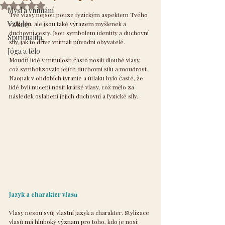
Hodnoceno NaN z 5 hvězdiček.
Mysl a vnímání
Tvé vlasy nejsou pouze fyzickým aspektem Tvého 
Vztahy
vzhledu, ale jsou také výrazem myšlenek a 
duchovní cesty. Jsou symbolem identity a duchovní 
Spiritualita
síly, jak to dříve vnímali původní obyvatelé.
Jóga a tělo
Moudří lidé v minulosti často nosili dlouhé vlasy, 
což symbolizovalo jejich duchovní sílu a moudrost. 
Naopak v obdobích tyranie a útlaku bylo časté, že 
lidé byli nuceni nosit krátké vlasy, což mělo za 
následek oslabení jejich duchovní a fyzické síly.
Jazyk a charakter vlasů
Vlasy nesou svůj vlastní jazyk a charakter. Stylizace 
vlasů má hluboký význam pro toho, kdo je nosí: