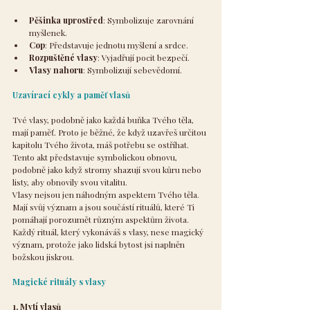
Pěšinka uprostřed
: Symbolizuje zarovnání 
myšlenek.
Cop
: Představuje jednotu myšlení a srdce.
Rozpuštěné vlasy
: Vyjadřují pocit bezpečí.
Vlasy nahoru
: Symbolizují sebevědomí.
Uzavírací cykly a paměť vlasů
Tvé vlasy, podobně jako každá buňka Tvého těla, 
mají paměť. Proto je běžné, že když uzavřeš určitou 
kapitolu Tvého života, máš potřebu se ostříhat. 
Tento akt představuje symbolickou obnovu, 
podobně jako když stromy shazují svou kůru nebo 
listy, aby obnovily svou vitalitu.
Vlasy nejsou jen náhodným aspektem Tvého těla. 
Mají svůj význam a jsou součástí rituálů, které Ti 
pomáhají porozumět různým aspektům života. 
Každý rituál, který vykonáváš s vlasy, nese magický 
význam, protože jako lidská bytost jsi naplněn 
božskou jiskrou.
Magické rituály s vlasy
1. Mytí vlasů