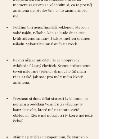
moment zastavím a uvědomím si, co to pro něj 
znamená ale především, co to znamená pro 
mě.
Potěším tou nejupřímnější poklonou, kterou v 
sobě najdu, někoho, kdo se bude dnes cítit 
kvůli něčemu smutný. I kdyby měl jen špatnou 
náladu. Vykouzlím mu úsměv na rtech.
Řeknu nějakému dítěti, že je doopravdy 
zvláštní a úžasný človíček. Svému milovanému 
(svojí milované) řeknu, jak moc ho (ji) mám 
ráda a také, jak moc pro mě v mém životě 
znamená.
Přestanu si dnes dělat starosti kvůli tomu, co 
nemám a poděkuji Vesmíru za všechny ty 
kouzelné věci, které mě na tomto světě 
obklopují. Které mě potkaly a i ty které mě ještě 
čekají.
Mám na paměti a nezapomenu, že starosti o 