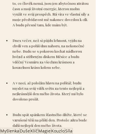
to, co člověk nemá, jsou jen zbytečnou ztrátou 
času a mojí životní energie, kterou mohu 
využít ve svůj prospěch. Má víra ve vlastní síly a 
moje předvídavost mě nakonec dovedou k cíli. 
A budu přesně tam, kde mám být.
Dnes večer, než si půjdu lehnout, vyjdu na 
chvíli ven a pohlédnu nahoru, na nekonečné 
nebe. Budu se s pokorou kochat nádherou 
hvězd a stříbrným diskem Měsíce a budu 
vděčný Vesmíru za všechnu krásnou a 
kouzelnou krásu kolem sebe.
A v noci, až položím hlavu na polštář, budu 
myslet na svůj vděk světu za tento nejlepší a 
nejkrásnější den mého života. Který mi bylo 
dovoleno prožít.
Budu spát spánkem šťastného dítěte, které se 
vzrušeně těší na příští den. Protože zítra bude 
další nejlepší den mého života.
Myšlenka
Duše
Klíč
Magie
Kouzlo
Síla