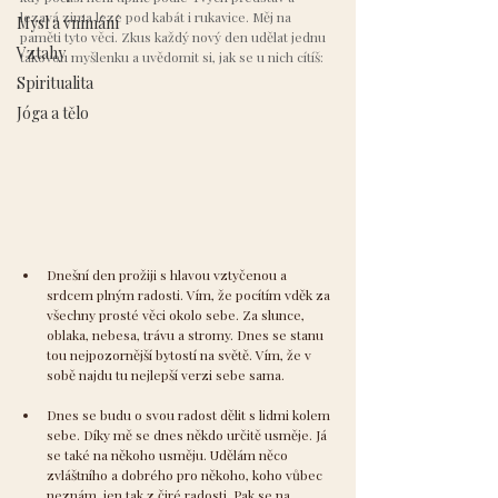
lezavá zima leze pod kabát i rukavice. Měj na 
Mysl a vnímání
paměti tyto věci. Zkus každý nový den udělat jednu 
Vztahy
takovou myšlenku a uvědomit si, jak se u nich cítíš:
Spiritualita
Jóga a tělo
Dnešní den prožiji s hlavou vztyčenou a 
srdcem plným radosti. Vím, že pocítím vděk za 
všechny prosté věci okolo sebe. Za slunce, 
oblaka, nebesa, trávu a stromy. Dnes se stanu 
tou nejpozornější bytostí na světě. Vím, že v 
sobě najdu tu nejlepší verzi sebe sama.
Dnes se budu o svou radost dělit s lidmi kolem 
sebe. Díky mě se dnes někdo určitě usměje. Já 
se také na někoho usměju. Udělám něco 
zvláštního a dobrého pro někoho, koho vůbec 
neznám, jen tak z čiré radosti. Pak se na 