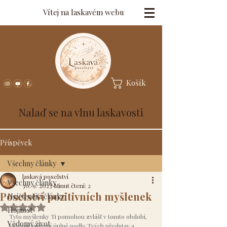
Vítej na laskavém webu
Košík
Nalaď se na vlnu laskavosti
Příspěvek
Všechny články
laskavá poselství
Všechny články
30. 9. 2023
Minut čtení: 2
Poselství pozitivních myšlenek
Nejčtenější články
Hodnoceno NaN z 5 hvězdiček.
Hojnost
Tyto myšlenky Ti pomohou zvlášť v tomto období, 
Vědomý život
kdy počasí není úplně podle Tvých představ a 