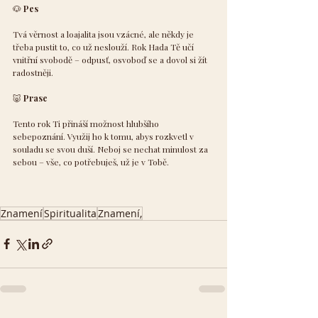
🐶
 Pes
Tvá věrnost a loajalita jsou vzácné, ale někdy je 
třeba pustit to, co už neslouží. Rok Hada Tě učí 
vnitřní svobodě – odpusť, osvoboď se a dovol si žít 
radostněji.
🐷
 Prase
Tento rok Ti přináší možnost hlubšího 
sebepoznání. Využij ho k tomu, abys rozkvetl v 
souladu se svou duší. Neboj se nechat minulost za 
sebou – vše, co potřebuješ, už je v Tobě.
Znamení
Spiritualita
Znamení,