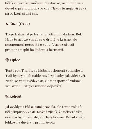
běžíš správným směrem. Zastav se, nadechni se a 
dovol si přehodnotit své cíle. Někdy to nejlepší čeká 
na ty, kteří si dají čas.
🐐
 Koza (Ovce)
Tvoje laskavost je tvým největším pokladem. Rok 
Hada tě učí, že starat se o druhé je krásné, ale 
nezapomeň pečovat i o sebe. Vymez si svůj 
prostor a naplň ho klidem a harmonií.
🐵
 Opice
Tento rok Ti přinese hlubší pochopení souvislostí. 
Tvůj bystrý duch najde nové způsoby, jak vidět svět. 
Nech se vést zvědavostí, ale nezapomeň vnímat i 
své srdce – skrývá mnoho odpovědí.
🐔
 Kohout
Jsi zvyklý na řád a jasná pravidla, ale tento rok Tě 
učí přizpůsobivosti. Možná zjistíš, že některé věci 
nemusí být dokonalé, aby byly krásné. Dovol si více 
lehkosti a důvěry v proud života.