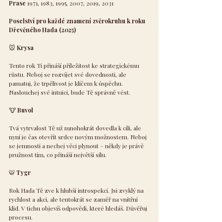
Prase
 1971, 1983, 1995, 2007, 2019, 2031
Poselství pro každé znamení zvěrokruhu k roku 
Dřevěného Hada (2025)
🐭
 Krysa
Tento rok Ti přináší příležitost ke strategickému 
růstu. Neboj se rozvíjet své dovednosti, ale 
pamatuj, že trpělivost je klíčem k úspěchu. 
Naslouchej své intuici, bude Tě správně vést.
🐮
 Buvol
Tvá vytrvalost Tě už mnohokrát dovedla k cíli, ale 
nyní je čas otevřít srdce novým možnostem. Neboj 
se jemnosti a nechej věci plynout – někdy je právě 
pružnost tím, co přináší největší sílu.
🐯
 Tygr
Rok Hada Tě zve k hlubší introspekci. Jsi zvyklý na 
rychlost a akci, ale tentokrát se zaměř na vnitřní 
klid. V tichu objevíš odpovědi, které hledáš. Důvěřuj 
procesu.