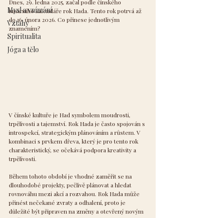
Dnes, 29. ledna 2025, začal podle čínského 
Mysl a vnímání
lunárního kalendáře rok Hada. Tento rok potrvá až 
do 16. února 2026. Co přinese jednotlivým 
Vztahy
znamením?
Spiritualita
Jóga a tělo
V čínské kultuře je Had symbolem moudrosti, 
trpělivosti a tajemství. Rok Hada je často spojován s 
introspekcí, strategickým plánováním a růstem. V 
kombinaci s prvkem dřeva, který je pro tento rok 
charakteristický, se očekává podpora kreativity a 
trpělivosti.
Během tohoto období je vhodné zaměřit se na 
dlouhodobé projekty, pečlivě plánovat a hledat 
rovnováhu mezi akcí a rozvahou. Rok Hada může 
přinést nečekané zvraty a odhalení, proto je 
důležité být připraven na změny a otevřený novým 