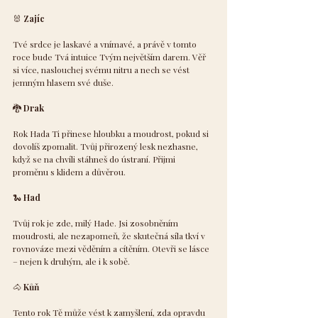
🐰
 Zajíc
Tvé srdce je laskavé a vnímavé, a právě v tomto 
roce bude Tvá intuice Tvým největším darem. Věř 
si více, naslouchej svému nitru a nech se vést 
jemným hlasem své duše.
🐉
 Drak
Rok Hada Ti přinese hloubku a moudrost, pokud si 
dovolíš zpomalit. Tvůj přirozený lesk nezhasne, 
když se na chvíli stáhneš do ústraní. Přijmi 
proměnu s klidem a důvěrou.
🐍
 Had
Tvůj rok je zde, milý Hade. Jsi zosobněním 
moudrosti, ale nezapomeň, že skutečná síla tkví v 
rovnováze mezi věděním a cítěním. Otevři se lásce 
– nejen k druhým, ale i k sobě.
🐴
 Kůň
Tento rok Tě může vést k zamyšlení, zda opravdu 