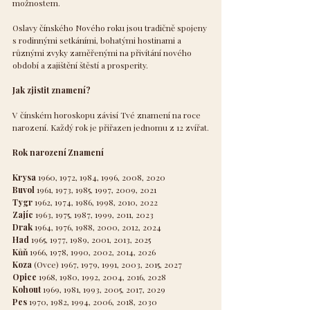
možnostem.
Oslavy čínského Nového roku jsou tradičně spojeny 
s rodinnými setkáními, bohatými hostinami a 
různými zvyky zaměřenými na přivítání nového 
období a zajištění štěstí a prosperity.
Jak zjistit znamení?
V čínském horoskopu závisí Tvé znamení na roce 
narození. Každý rok je přiřazen jednomu z 12 zvířat.
Rok narození
Znamení
Krysa
 1960, 1972, 1984, 1996, 2008, 2020
Buvol
 1961, 1973, 1985, 1997, 2009, 2021
Tygr
 1962, 1974, 1986, 1998, 2010, 2022
Zajíc
 1963, 1975, 1987, 1999, 2011, 2023
Drak
 1964, 1976, 1988, 2000, 2012, 2024
Had
 1965, 1977, 1989, 2001, 2013, 2025
Kůň
 1966, 1978, 1990, 2002, 2014, 2026
Koza
 (Ovce) 1967, 1979, 1991, 2003, 2015, 2027
Opice
 1968, 1980, 1992, 2004, 2016, 2028
Kohout
 1969, 1981, 1993, 2005, 2017, 2029
Pes
 1970, 1982, 1994, 2006, 2018, 2030