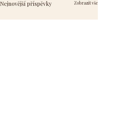
Nejnovější příspěvky
Zobrazit vše
Komentáře
0.0 / 5 (0)
Bohatství