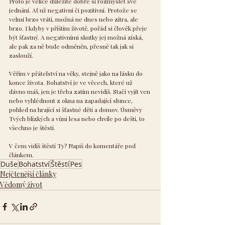
Proto je velice důležité dobře si rozmyslet své 
jednání. Ať už negativní či pozitivní. Protože se 
velmi brzo vrátí, možná ne dnes nebo zítra, ale 
brzo. I kdyby v příštím životě, pořád si člověk přeje 
být šťastný. A negativními skutky jej možná získá, 
ale pak za ně bude odměněn, přesně tak jak si 
zaslouží.
Věřím v přátelství na věky, stejně jako na lásku do 
konce života. Bohatství je ve věcech, které už 
dávno máš, jen je třeba zatím nevidíš. Stačí vyjít ven 
nebo vyhlédnout z okna na zapadající slunce, 
pohled na hrající si šťastné děti a domov. Úsměvy 
Tvých blízkých a vůni lesa nebo chvíle po dešti, to 
všechno je štěstí.
V čem vidíš štěstí Ty? Napiš do komentáře pod 
článkem.
Duše
Bohatství
Štěstí
Pes
Nejčtenější články
Vědomý život