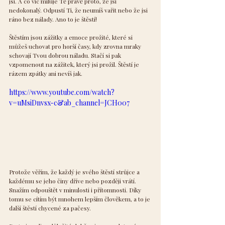
jsi. A co víc miluje Tě právě proto, že jsi 
nedokonalý. Odpustí Ti, že neumíš vařit nebo že jsi 
ráno bez nálady. Ano to je štěstí! 
Štěstím jsou zážitky a emoce prožité, které si 
můžeš uchovat pro horší časy, kdy zrovna mraky 
schovají Tvou dobrou náladu. Stačí si pak 
vzpomenout na zážitek, který jsi prožil. Štěstí je 
rázem zpátky ani nevíš jak.
https://www.youtube.com/watch?
v=uMsiDnvsx-c&ab_channel=JCH007
Protože věřím, že každý je svého štěstí strůjce a 
každému se jeho činy dříve nebo později vrátí. 
Snažím odpouštět v minulosti i přítomnosti. Díky 
tomu se cítím být mnohem lepším člověkem, a to je 
další štěstí chycené za pačesy.