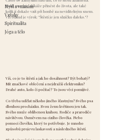
Často se zamýšlím nad tím, co to štěstí znamená. 
Kolik energie dokáže přinést do života, ale také 
Mysl a vnímání
kolik jí dokaže vzít při honbě za neviditelným snem. 
Vztahy
Víš odkud je výrok: "Štěstí je jen slzičku daleko."?
Spiritualita
Jóga a tělo
Víš, co je to štěstí a jak ho dosáhnout? Být bohatý? 
Mít značkové oblečení a nejdražší elektroniku? 
Drahé auto, kolo či počítač? To jsou věci pomíjivé.
Co třeba udělat někoho jiného šťastným? Svého psa 
dlouhou procházku. Svou ženu květinou jen tak. 
Svého muže oblíbenou knihou. Rodiče a prarodiče 
návštěvou. Úsměvem na cizího člověka. Nebo 
pomoci člověku, který to potřebuje. Je mnoho 
způsobů projevu laskavosti a následného štěstí.
Před pár měsíci jsem byla na svatbě velmi dobrým 