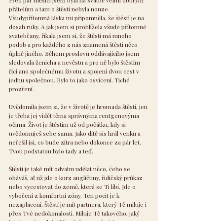
přátelům a tam o štěstí nebyla nouze. 
Všudypřítomná láska mi připomněla, že štěstí je na 
dosah ruky. A jak jsem si prohlížela všude přítomné 
svatebčany, říkala jsem si, že štěstí má mnoho 
podob a pro každého z nás znamená štěstí něco 
úplně jiného. Během proslovu oddávajícího jsem 
sledovala ženicha a nevěstu a pro ně bylo štěstím 
říci ano společnému životu a spojení dvou cest v 
jednu společnou. Bylo to jako osvícení. Tiché 
prozření.
Uvědomila jsem si, že v životě je hromada štěstí, jen 
je třeba jej vidět těma správnýma rentgenovýma 
očima. Život je štěstím už od počátku, kdy si 
uvědomuješ sebe sama. Jako dítě sis hrál venku a 
neřešil jsi, co bude zítra nebo dokonce za pár let. 
Tvou podstatou bylo tady a teď.
Štěstí je také mít odvahu udělat něco, čeho se 
obáváš, ať už jde o kurz angličtiny, řidičský průkaz 
nebo vycestovat do země, která se Ti líbí. Jde o 
vybočení z komfortní zóny. Ten pocit je k 
nezaplacení. Štěstí je mít partnera, který Tě miluje i 
přes Tvé nedokonalosti. Miluje Tě takového, jaký 