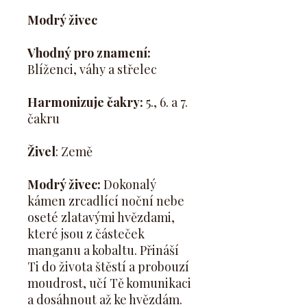
Modrý živec
Vhodný pro znamení:
Blíženci, váhy a střelec
Harmonizuje čakry:
5., 6. a 7.
čakru
Živel
: Země
Modrý živec:
Dokonalý
kámen zrcadlící noční nebe
oseté zlatavými hvězdami,
které jsou z částeček
manganu a kobaltu. Přináší
Ti do života štěstí a probouzí
moudrost, učí Tě komunikaci
a dosáhnout až ke hvězdám.