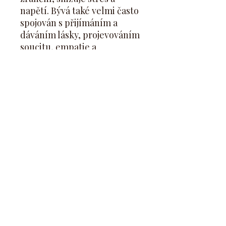
napětí. Bývá také velmi často
spojován s přijímáním a
dáváním lásky, projevováním
soucitu, empatie a
porozumění. Podporuje
dobré a kvalitní vztahy a
pomůže Ti vytvořit
příjemnou atmosféru.
Dej pozor na:
Živec je syntetický produkt:
Jde o uměle vyráběný
produkt, který má napodobit
živec.
V případě, že cítíš příznaky
nemoci,
vyhledej lékaře
.