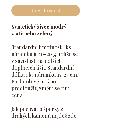
Udělat radost
Syntetický živec modrý,
zlatý nebo zelený
Standardní hmotnost 1 ks
náramku je 10-20 g, může se
v závislosti na dalších
doplňcích lišit. Standardní
délka 1 ks náramku 17-23 cm.
Po domluvě možno
prodloužit, změní se tím i
cena.
Jak pečovat o šperky z
drahých kamenů
najdeš zde.