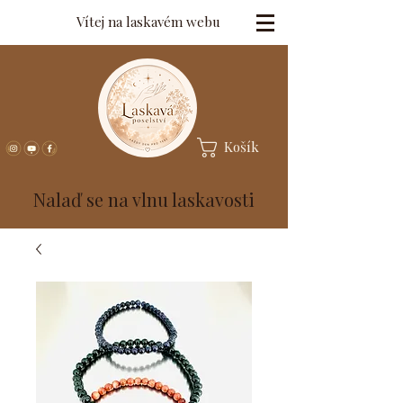
Vítej na laskavém webu
Košík
Nalaď se na vlnu laskavosti