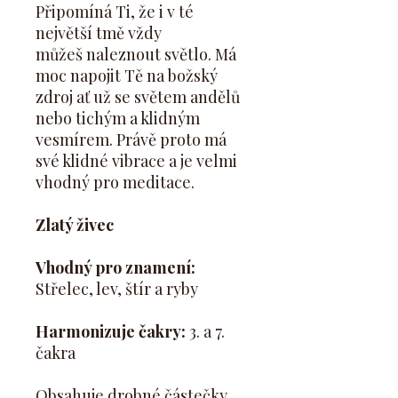
Připomíná Ti, že i v té
největší tmě vždy
můžeš naleznout světlo. Má
moc napojit Tě na božský
zdroj ať už se světem andělů
nebo tichým a klidným
vesmírem. Právě proto má
své klidné vibrace a je velmi
vhodný pro meditace.
Zlatý živec
Vhodný pro znamení:
Střelec, lev, štír a ryby
Harmonizuje čakry:
3. a 7.
čakra
Obsahuje drobné částečky