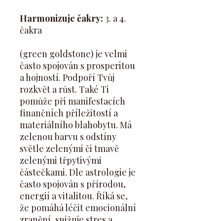
Harmonizuje čakry:
3. a 4.
čakra
(green goldstone) je velmi
často spojován s prosperitou
a hojností. Podpoří Tvůj
rozkvět a růst. Také Ti
pomůže při manifestacích
finančních příležitostí a
materiálního blahobytu. Má
zelenou barvu s odstíny
světle zelenými či tmavě
zelenými třpytivými
částečkami. Dle astrologie je
často spojován s přírodou,
energií a vitalitou. Říká se,
že pomáhá léčit emocionální
zranění, snižuje stres a