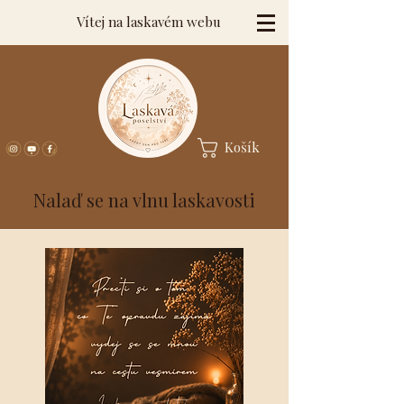
Vítej na laskavém webu
Košík
Nalaď se na vlnu laskavosti