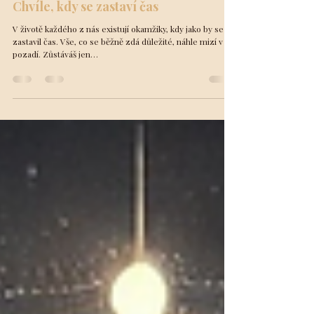
laskavá poselství
7. 2. 2025
Minut čtení: 2
SPIRITUALITA
Chvíle, kdy se zastaví čas
V životě každého z nás existují okamžiky, kdy jako by se
zastavil čas. Vše, co se běžně zdá důležité, náhle mizí v
pozadí. Zůstáváš jen…