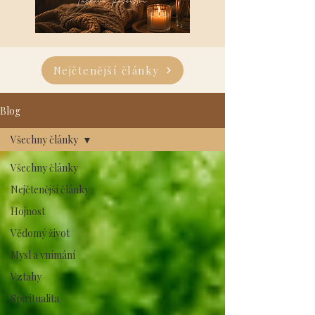
Nejčtenější články
Blog
Všechny články
Všechny články
Nejčtenější články
Hojnost
Vědomý život
Mysl a vnímání
Vztahy
Spiritualita