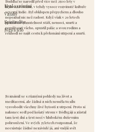
Buddha se narodil před více než 2500 lety v 
Mysl a vnímání
královské rodině, v tehdy vysoce rozvinuté kultuře 
severní Indie. Byl obklopen přepychem a dlouho 
Vztahy
nepoznal nic než radost. Když však v 29 letech 
Spiritualita
poznal nevyhnutelnost stáří, nemoci, smrti a 
pomíjivosti všeho, opustil palác a svou rodinu a 
Jóga a tělo
rozhodl se najít cestu k překonání utrpení a smrti.
Seznámil se s různými pohledy na život a 
meditacemi, ale žádná z nich neměla tu sílu 
vysvobodit všechny živé bytosti z utrpení. Proto si 
nakonec sedl pod košatý strom v Bódhgáji a zůstal 
tam šest dní a šest nocí v hlubokém duševním 
pohroužení. Ve svých 35 letech rozpoznal, že 
neexistuje žádné nezávislé já, ani vnější svět 