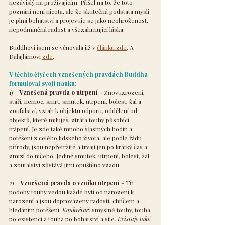
nezávislý na prožívajícím. Přišel na to, že toto 
poznání není nicota, ale že skutečná podstata mysli 
je plná bohatství a projevuje se jako neohroženost, 
nepodmíněná radost a všezahrnující láska.
Buddhovi jsem se věnovala již v 
článku zde
. A 
Dalajlámovi 
zde
.
V těchto čtyřech vznešených pravdách Buddha 
formuloval svoji nauku:
1)    
Vznešená pravda o utrpení -
 Znovuzrození, 
stáří, nemoc, smrt, smutek, utrpení, bolest, žal a 
zoufalství, vztah k objektu odporu, oddělení od 
objektů, které miluješ, ztráta touhy působící 
trápení. Je zde také mnoho šťastných hodin a 
potěšení z celého lidského života, ale podle řádu 
přírody, jsou nepřetržité a trvají jen po krátký čas a 
zmizí do ničeho. Jedině smutek, utrpení, bolest, žal 
a zoufalství zůstává jimi opuštěno vzadu.
2)    
Vznešená pravda o vzniku utrpení 
- Tři 
podoby touhy vedou každé bytí od narození k 
narození a jsou doprovázeny radostí, chtíčem a 
hledáním potěšení. 
Konkrétně:
 smyslné touhy, touha 
po existenci a touha po bohatství a síle. 
Existuje také 