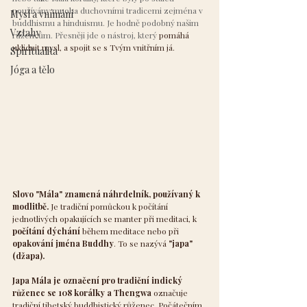
používány mnoha duchovními tradicemi zejména v 
Mysl a vnímání
buddhismu a hinduismu. Je hodně podobný našim 
Vztahy
růžencům. Přesněji jde o nástroj, který 
pomáhá 
uklidnit mysl, a spojit se s Tvým vnitřním já.
Spiritualita
Jóga a tělo
Slovo "Mála" znamená náhrdelník, používaný k 
modlitbě.
 Je tradiční pomůckou k počítání 
jednotlivých opakujících se manter při meditaci, k 
počítání dýchání
 během meditace nebo při 
opakování jména Buddhy
. To se nazývá 
"japa" 
(džapa).
Japa Mála je označení pro tradiční indický 
růženec se 108 korálky a Thengwa
 označuje 
tradiční tibetský buddhistický růženec. Počátečním 