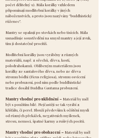
počet dělitelný 9). Mála korálky vzhledem 
připomínají modlitební korálky v jiných 
náboženstvích, a proto jsou nazývány "buddhistický 
růženec".
Mantry se opakují po stovkách nebo tisících. Mála 
usnadňuje soustředění na smysl mantry a její zvuk, 
tím ji dostatečně procítíš.
Modlitební korálky jsou vyráběny z různých 
materiálů, např. z ořechů, dřeva, kostí, 
polodrahokamů. Oblíbeným materiálem jsou 
korálky ze santalového dřeva, nebo ze dřeva 
stromu bódhi (Ficus religiosa), stromu osvícení 
nebo probuzení, pod ním podle buddhistické 
tradice dosáhl Buddha Gautama probuzení.
Mantry vhodné pro uklidnění – 
Materiál by měl 
být s použitím bílé. Nejčastěji se tak vyrábí z 
křišťálu, či perel. Slouží především k očištění mysli 
od různých překážek, negativních myšlenek, 
stresu, nemoci, špatné karmy a rušivých pocitů.
Mantry vhodné pro obohacení –
 Materiál by měl 
být s použitím zlata, stříbra, mědi, nebo lotosového 