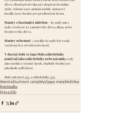
dřeva. Slouží především pro zlepšení životního 
stylu, vědomí a pro získání zásluh. Jantarové 
korálky jsou vhodné pro prodloužení života.
Mantry s fascinující aktivitou
 – By měly mít s 
mály vyrobené ze santalového dřeva, jilmu, nebo 
broskvového dřeva.
Mantry ochranné – 
Korálky by měly být z mál 
vyrobených z ořechů nebo kostí.
V dnešní době se Japa Mála náhrdelníky 
používají jako náhrdelníky nebo náramky,
 tedy 
jako módní a výrazný šperk, doplněk vhodný pro 
jakoukoliv příležitost.
Maly nalezneš 
zde
a náhrdelníky 
zde
.
Mantra
Duchovní cesta
Mysl
Japa mala
Motlitba
Spiritualita
Jóga a tělo