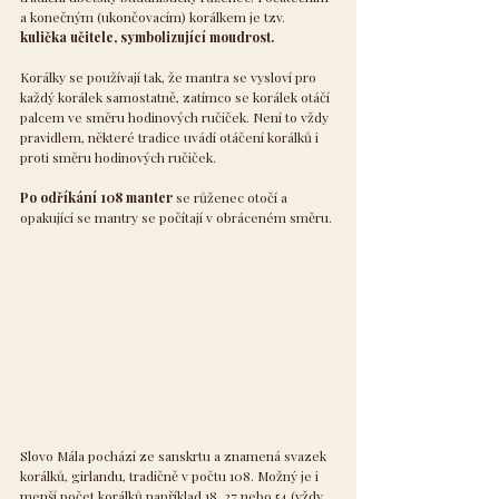
a konečným (ukončovacím) korálkem je tzv.
kulička učitele, symbolizující moudrost.
Korálky se používají tak, že mantra se vysloví pro 
každý korálek samostatně, zatímco se korálek otáčí 
palcem ve směru hodinových ručiček. Není to vždy 
pravidlem, některé tradice uvádí otáčení korálků i 
proti směru hodinových ručiček.
Po odříkání 108 manter
 se růženec otočí a 
opakující se mantry se počítají v obráceném směru.
Slovo Mála pochází ze sanskrtu a znamená svazek 
korálků, girlandu, tradičně v počtu 108. Možný je i 
menší počet korálků například 18, 27 nebo 54 (vždy 