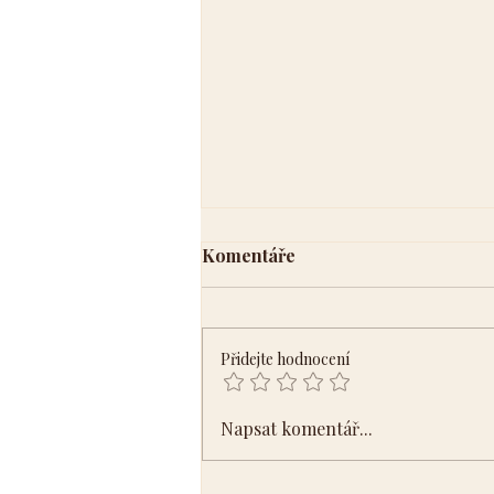
Komentáře
Přidejte hodnocení
Samota je dar – Propojení s
Napsat komentář...
Tvým vnitřním bohatstvím