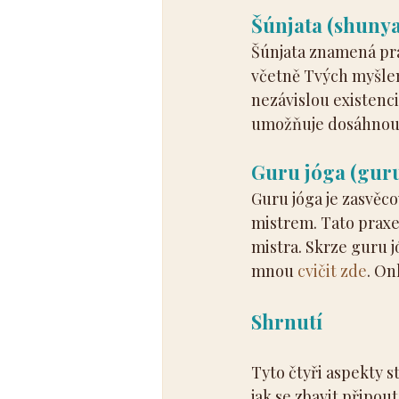
Šúnjata (shunya
Šúnjata znamená prá
včetně Tvých myšlen
nezávislou existenci
umožňuje dosáhnout
Guru jóga (gur
Guru jóga je zasvěc
mistrem. Tato praxe
mistra. Skrze guru j
mnou 
cvičit zde
. On
Shrnutí
Tyto čtyři aspekty s
jak se zbavit připou