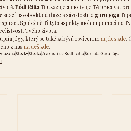
ivotě. 
Bódhičitta
 Ti ukazuje a motivuje Tě pracovat pro
ě snaží osvobodit od iluze a závislosti, a 
guru jóga
 Ti p
nspiraci. Společně Ti tyto aspekty mohou pomoci na Tvé
celistvosti Tvého života.
upňů jógy, který se také zabývá osvícením 
najdeš zde
. 
ého z nás 
najdeš zde
.
vnováha
Stezky
Stezka
Zřeknutí se
Bodhicitta
Šúnjata
Guru jóga
t