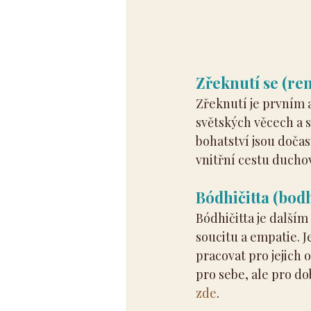
Zřeknutí se (re
Zřeknutí je prvním 
světských věcech a 
bohatství jsou doča
vnitřní cestu ducho
Bódhičitta (bodh
Bódhičitta je další
soucitu a empatie. Je
pracovat pro jejich 
pro sebe, ale pro do
zde
.