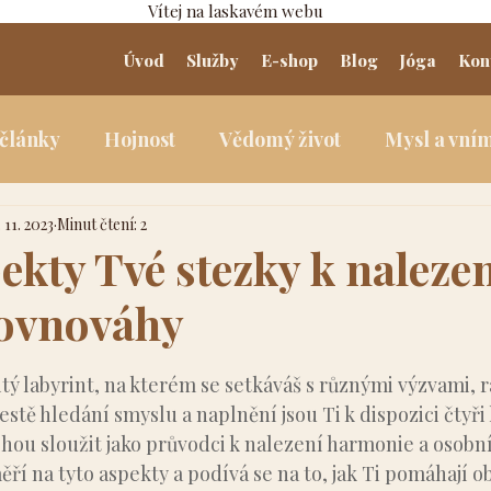
Vítej na laskavém webu
Úvod
Služby
E-shop
Blog
Jóga
Kon
 články
Hojnost
Vědomý život
Mysl a vní
. 11. 2023
Minut čtení: 2
ekty Tvé stezky k naleze
rovnováhy
5 hvězdiček.
žitý labyrint, na kterém se setkáváš s různými výzvami, 
estě hledání smyslu a naplnění jsou Ti k dispozici čtyři 
hou sloužit jako průvodci k nalezení harmonie a osobní
ří na tyto aspekty a podívá se na to, jak Ti pomáhají ob