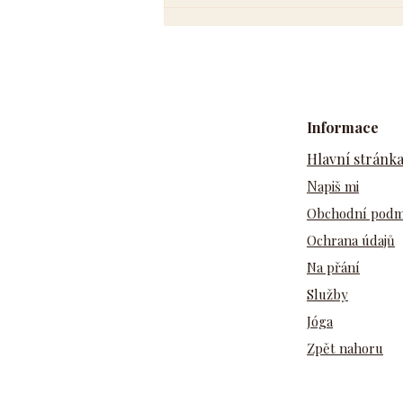
Informace
Hlavní stránk
N
apiš mi
Obchodní pod
Ochrana údajů
Na přání
Služby
Jóga
Zpět nahoru