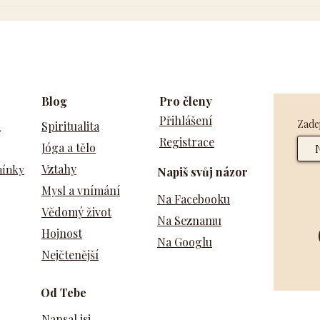
Blog
Pro členy
Přihlášení
Zadej
a
Spiritualita
Registrace
Jóga a tělo
Vztahy
mínky
Napiš svůj názor
Mysl a vnímání
Na Facebooku
Vědomý život
Na Seznamu
Hojnost
Na Googlu
Nejčtenější
Od Tebe
Napsal jsi