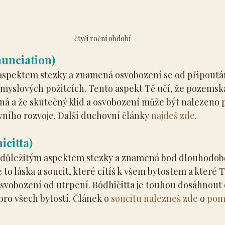
čtyři roční období
nunciation)
aspektem stezky a znamená osvobození se od připoután
smyslových požitcích. Tento aspekt Tě učí, že pozemská
sná a že skutečný klid a osvobození může být nalezeno 
vního rozvoje. Další duchovní články 
najdeš zde
.
icitta)
m důležitým aspektem stezky a znamená bod dlouhodobě
 to láska a soucit, které cítíš k všem bytostem a které 
osvobození od utrpení. Bódhičitta je touhou dosáhnout 
bro všech bytostí. Článek o 
soucitu nalezneš zde
 o 
pomo