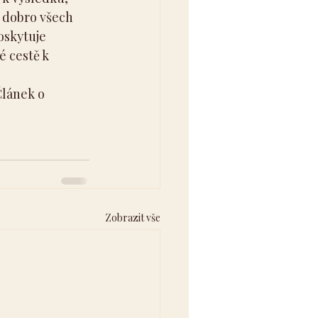
 dobro všech 
oskytuje 
 cestě k 
Článek o 
Zobrazit vše