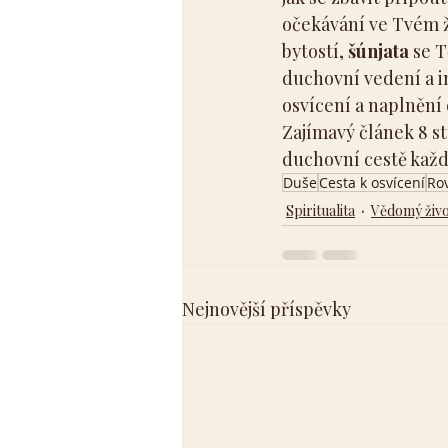
očekávání ve Tvém ž
bytostí, 
šúnjata
 se T
duchovní vedení a i
osvícení a naplnění 
Zajímavý článek 8 st
duchovní cestě každ
Duše
Cesta k osvícení
Ro
Spiritualita
Vědomý živo
Nejnovější příspěvky