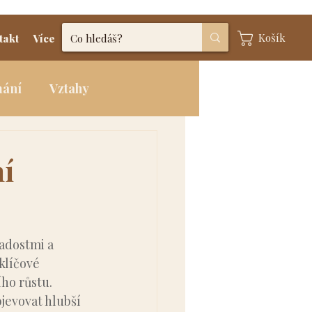
Košík
takt
Více
mání
Vztahy
ní
radostmi a 
klíčové 
ho růstu. 
jevovat hlubší 