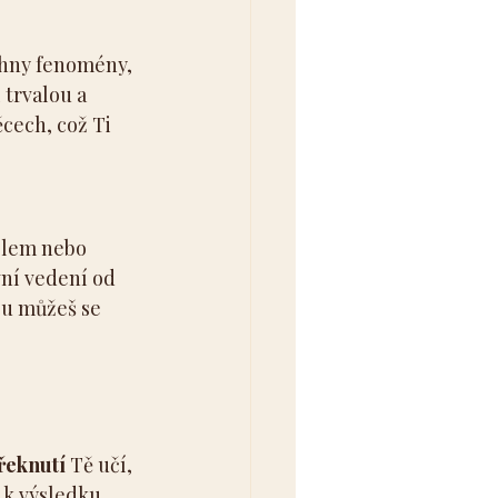
chny fenomény, 
trvalou a 
cech, což Ti 
elem nebo 
ní vedení od 
gu můžeš se 
řeknutí
 Tě učí, 
 k výsledku, 