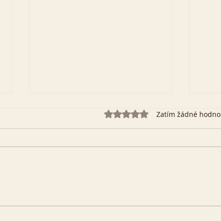
Hodnoceno 0 z 5 hvězdiček.
Zatím žádné hodno
Duch
Tvá cesta ke skutečné
svobodě: Pokora