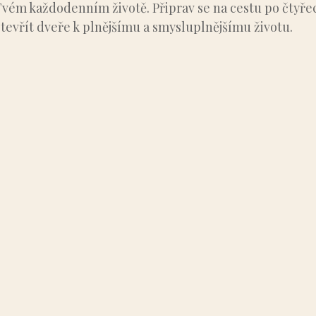
Tvém každodenním životě. Připrav se na cestu po čtyře
tevřít dveře k plnějšímu a smysluplnějšímu životu.