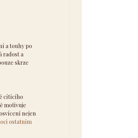
í a touhy po 
 radost a 
pouze skrze 
 cítícího 
Tě motivuje 
osvícení nejen 
ci ostatním 