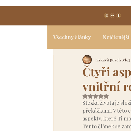
Všechny články
Nejčtenější
laskavá poselství
25
Spiritualita
Jóga a tělo
Čtyři asp
vnitřní 
Hodnoceno NaN z 
Stezka života je slo
překážkami. V této c
aspekty, které Ti mo
Tento článek se zamě