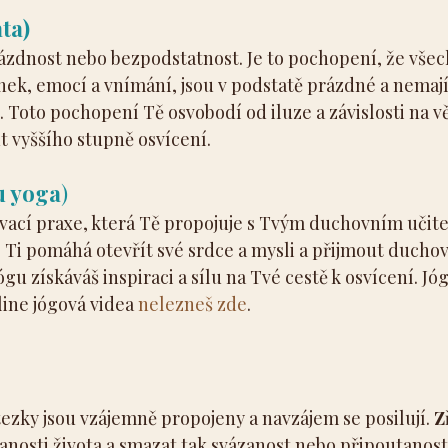
ta)
zdnost nebo bezpodstatnost. Je to pochopení, že vše
ek, emocí a vnímání, jsou v podstatě prázdné a nemají 
. Toto pochopení Tě osvobodí od iluze a závislosti na vě
 vyššího stupně osvícení.
u yoga
)
ovací praxe, která Tě propojuje s Tvým duchovním učit
 Ti pomáhá otevřít své srdce a mysli a přijmout duchov
ógu získáváš inspiraci a sílu na Tvé cestě k osvícení. Jó
line jógová videa 
nelezneš zde
.
tezky jsou vzájemně propojeny a navzájem se posilují. 
Z
tanosti života a smazat tak svázanost nebo připoutanost