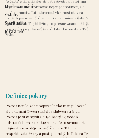
Je často chápaná jako ctnost a životní postoj, má 
Mysl a vnímání
schopnost transformovat nejen jednotlivce, ale i 
celé komunity. Tato skromná vlastnost otevírá 
Vztahy
dveře k porozumění, soucitu a osobnímu růstu. V 
Spiritualita
tomto článku Ti přiblížím, co přesně znamená být 
pokorný a jaký vliv může mít tato vlastnost na Tvůj 
Jóga a tělo
život.
Definice pokory
Pokora není o sebe popírání nebo manipulování, 
ale o uznání Tvých silných a slabých stránek. 
Pokora je stav mysli a duše, který Tě vede k 
odstranění ega a nadřazenosti. Je to schopnost 
přijímat, co se děje ve světě kolem Tebe, a 
respektovat názory a postoje druhých. Pokora Tě 