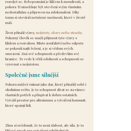
rozvíjet se. Sebepoznání je klíčem k moudrosti, a 
pokora Ti umožňuje být otevření svým vlastním 
nedostatkům a připraven na zdokonalení. Díky 
tomu si otevíráš netušené možnosti, které v životě 
máš.
Život přináší výzvy, 
nejistoty, obavy nebo strachy
. 
Pokorný člověk se snaží přijmout tyto výzvy s 
klidem a rozvahou. Místo zoufalství nebo odporu 
se pokouší najít řešení, a je si vědom svých 
omezení. Zná své schopnosti a především své 
hranice. To vede k větší odolnosti a schopnosti se 
vyrovnat s nejistotou.
Společně jsme silnější
Pokoru můžeš vnímat jako dar, který přinášíš sobě i 
okolnímu světu. Je to schopnost dívat se za rámec 
vlastních potřeb a přispívat k dobru ostatních. 
Vytváří prostor pro altruismus a vytváření komunit, 
které spojují lidi.
Zkus si uvědomit, že to není slabost, ale síla. Je to 
klíčový prvek pro vytváření udržitelných 