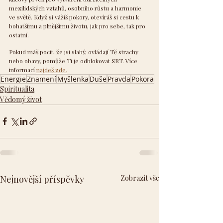
mezilidských vztahů, osobního růstu a harmonie 
ve světě. Když si vážíš pokory, otevíráš si cestu k 
bohatšímu a plnějšímu životu, jak pro sebe, tak pro 
ostatní.
Pokud máš pocit, že jsi slabý, ovládají Tě strachy 
nebo obavy, pomůže Ti je odblokovat SRT. Více 
informací 
najdeš zde.
Energie
Znamení
Myšlenka
Duše
Pravda
Pokora
Spiritualita
Vědomý život
Nejnovější příspěvky
Zobrazit vše