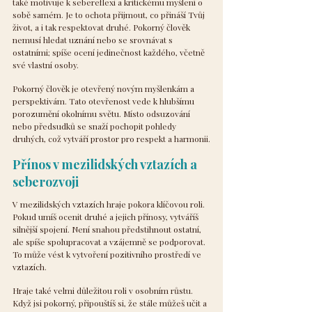
také motivuje k sebereflexi a kritickému myšlení o 
sobě samém. Je to ochota přijmout, co přináší Tvůj 
život, a i tak respektovat druhé. Pokorný člověk 
nemusí hledat uznání nebo se srovnávat s 
ostatními; spíše ocení jedinečnost každého, včetně 
své vlastní osoby.
Pokorný člověk je otevřený novým myšlenkám a 
perspektivám. Tato otevřenost vede k hlubšímu 
porozumění okolnímu světu. Místo odsuzování 
nebo předsudků se snaží pochopit pohledy 
druhých, což vytváří prostor pro respekt a harmonii.
Přínos v mezilidských vztazích a 
seberozvoji
V mezilidských vztazích hraje pokora klíčovou roli. 
Pokud umíš ocenit druhé a jejich přínosy, vytváříš 
silnější spojení. Není snahou předstihnout ostatní, 
ale spíše spolupracovat a vzájemně se podporovat. 
To může vést k vytvoření pozitivního prostředí ve 
vztazích.
Hraje také velmi důležitou roli v osobním růstu. 
Když jsi pokorný, připouštíš si, že stále můžeš učit a 