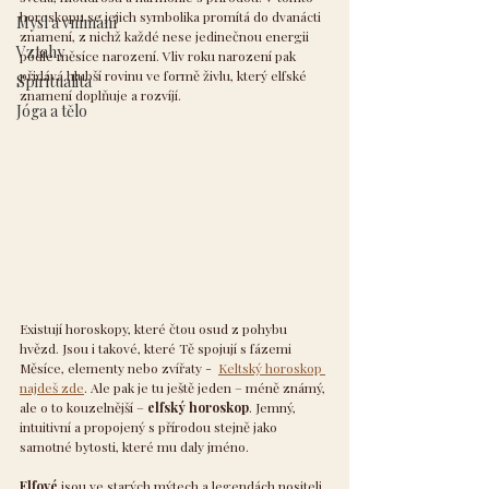
horoskopu se jejich symbolika promítá do dvanácti 
Mysl a vnímání
znamení, z nichž každé nese jedinečnou energii 
Vztahy
podle měsíce narození. Vliv roku narození pak 
přidává hlubší rovinu ve formě živlu, který elfské 
Spiritualita
znamení doplňuje a rozvíjí.
Jóga a tělo
Existují horoskopy, které čtou osud z pohybu 
hvězd. Jsou i takové, které Tě spojují s fázemi 
Měsíce, elementy nebo zvířaty -  
Keltský horoskop 
najdeš zde
. Ale pak je tu ještě jeden – méně známý, 
ale o to kouzelnější – 
elfský horoskop
. Jemný, 
intuitivní a propojený s přírodou stejně jako 
samotné bytosti, které mu daly jméno.
Elfové
 jsou ve starých mýtech a legendách nositeli 