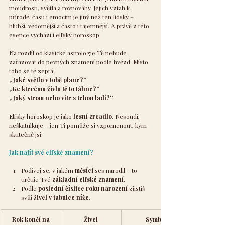
moudrosti, světla a rovnováhy. Jejich vztah k 
přírodě, času i emocím je jiný než ten lidský – 
hlubší, vědomější a často i tajemnější. A právě z této 
esence vychází i elfský horoskop.
Na rozdíl od klasické astrologie Tě nebude 
zařazovat do pevných znamení podle hvězd. Místo 
toho se tě zeptá: 
„Jaké světlo v tobě plane?“
„Ke kterému živlu tě to táhne?“
„Jaký strom nebo vítr s tebou ladí?“
Elfský horoskop je jako 
lesní zrcadlo
. Nesoudí, 
neškatulkuje – jen Ti pomůže si vzpomenout, kým 
skutečně jsi.
Jak najít své elfské znamení?
Podívej se, v jakém 
měsíci
 ses narodil – to 
určuje Tvé 
základní elfské znamení
.
Podle 
poslední číslice roku narození
 zjistíš 
svůj 
živel v tabulce níže.
Rok končí na
Živel
Symbolika