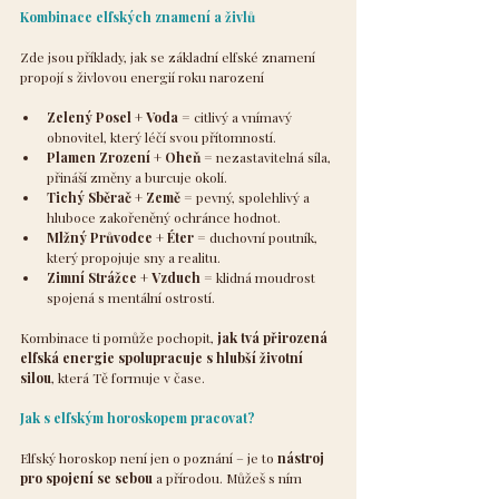
Kombinace elfských znamení a živlů
Zde jsou příklady, jak se základní elfské znamení 
propojí s živlovou energií roku narození
Zelený Posel + Voda
 = citlivý a vnímavý 
obnovitel, který léčí svou přítomností.
Plamen Zrození + Oheň
 = nezastavitelná síla, 
přináší změny a burcuje okolí.
Tichý Sběrač + Země
 = pevný, spolehlivý a 
hluboce zakořeněný ochránce hodnot.
Mlžný Průvodce + Éter
 = duchovní poutník, 
který propojuje sny a realitu.
Zimní Strážce + Vzduch
 = klidná moudrost 
spojená s mentální ostrostí.
Kombinace ti pomůže pochopit, 
jak tvá přirozená 
elfská energie spolupracuje s hlubší životní 
silou
, která Tě formuje v čase.
Jak s elfským horoskopem pracovat?
Elfský horoskop není jen o poznání – je to 
nástroj 
pro spojení se sebou
 a přírodou. Můžeš s ním