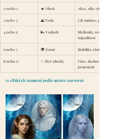
0 nebo 1
🔥 Oheň
Akce, síla, vůle
2 nebo 3
🌊 Voda
Cit, intuice, proměna
4 nebo 5
🌬 Vzduch
Myšlenky, svoboda, 
nápaditost
6 nebo 7
🌍 Země
Stabilita, růst, plodnost
8 nebo 9
✨ Éter (duch)
Vize, duchovno, 
propojení
12 elfských znamení podle měsíce narození