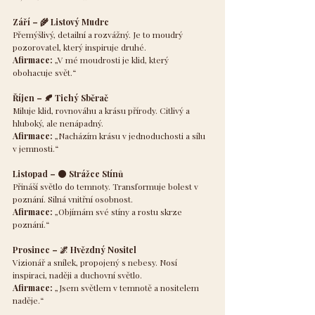
Září – 🌾 Listový Mudrc
Přemýšlivý, detailní a rozvážný. Je to moudrý 
pozorovatel, který inspiruje druhé.
Afirmace:
 „V mé moudrosti je klid, který 
obohacuje svět.“
Říjen – 🍂 Tichý Sběrač
Miluje klid, rovnováhu a krásu přírody. Citlivý a 
hluboký, ale nenápadný.
Afirmace:
 „Nacházím krásu v jednoduchosti a sílu 
v jemnosti.“
Listopad – 🌑 Strážce Stínů
Přináší světlo do temnoty. Transformuje bolest v 
poznání. Silná vnitřní osobnost.
Afirmace:
 „Objímám své stíny a rostu skrze 
poznání.“
Prosinec – 🌌 Hvězdný Nositel
Vizionář a snílek, propojený s nebesy. Nosí 
inspiraci, naději a duchovní světlo.
Afirmace:
 „Jsem světlem v temnotě a nositelem 
naděje.“