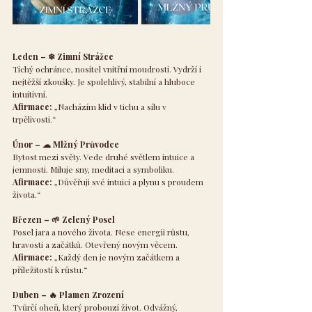
Leden – ❄ Zimní Strážce
Tichý ochránce, nositel vnitřní moudrosti. Vydrží i 
nejtěžší zkoušky. Je spolehlivý, stabilní a hluboce 
intuitivní.
Afirmace:
 „Nacházím klid v tichu a sílu v 
trpělivosti.“
Únor – ☁ Mlžný Průvodce
Bytost mezi světy. Vede druhé světlem intuice a 
jemnosti. Miluje sny, meditaci a symboliku.
Afirmace:
 „Důvěřuji své intuici a plynu s proudem 
života.“
Březen – 🌱 Zelený Posel
Posel jara a nového života. Nese energii růstu, 
hravosti a začátků. Otevřený novým věcem.
Afirmace:
 „Každý den je novým začátkem a 
příležitostí k růstu.“
Duben – 🔥 Plamen Zrození
Tvůrčí oheň, který probouzí život. Odvážný, 