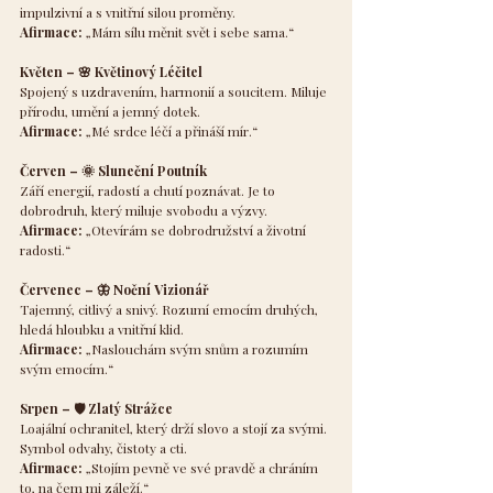
impulzivní a s vnitřní silou proměny.
Afirmace:
 „Mám sílu měnit svět i sebe sama.“
Květen – 🌸 Květinový Léčitel
Spojený s uzdravením, harmonií a soucitem. Miluje 
přírodu, umění a jemný dotek.
Afirmace:
 „Mé srdce léčí a přináší mír.“
Červen – 🌞 Sluneční Poutník
Září energií, radostí a chutí poznávat. Je to 
dobrodruh, který miluje svobodu a výzvy.
Afirmace:
 „Otevírám se dobrodružství a životní 
radosti.“
Červenec – 🦋 Noční Vizionář
Tajemný, citlivý a snivý. Rozumí emocím druhých, 
hledá hloubku a vnitřní klid.
Afirmace:
 „Naslouchám svým snům a rozumím 
svým emocím.“
Srpen – 🛡 Zlatý Strážce
Loajální ochranitel, který drží slovo a stojí za svými. 
Symbol odvahy, čistoty a cti.
Afirmace:
 „Stojím pevně ve své pravdě a chráním 
to, na čem mi záleží.“