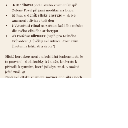
🌲 
Meditovat
 podle svého znamení (např. 
Zelený Posel při jarní meditaci na louce)
📖 Psát si 
deník elfské energie
 – jak tvé 
znamení ovlivňuje tvůj den
🕯 Vytvořit si 
rituál
 na začátku každého měsíce 
dle svého elfského archetypu
✍️ Používat 
afirmace
 (např. pro Mlžného 
Průvodce: „Důvěřuji své intuici. Procházím 
životem s lehkostí a vírou.“)
Elfský horoskop není o předvídání budoucnosti. Je 
to pozvání – 
do hloubky tvé duše
, k návratu k 
přírodě, k rytmům, které jsi kdysi znal. A možná 
ještě znáš. 🌿
Najdi své elfské znamení, poznej jeho sílu a nech 
se vést jemným hlasem, který Ti šeptá ze stínů 
lesa… nebo z hvězd na noční obloze.
Energie
Magie
Horoskop
Elfové