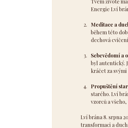
Tvém životě mani
Energie Lví brá
Meditace a duc
během této doby
dechová cvičení 
Sebevědomí a 
byl autentický. 
kráčet za svými c
Propuštění sta
starého. Lví brá
vzorců a všeho, 
Lví brána 8. srpna 2
transformaci a ducho