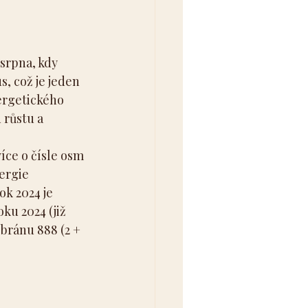
srpna, kdy 
, což je jeden 
ergetického 
 růstu a 
íce o čísle osm 
ergie 
ok 2024 je 
ku 2024 (již 
 bránu 888 (2 + 