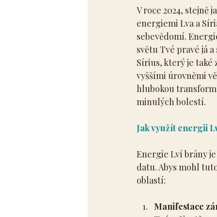
V roce 2024, stejně j
energiemi Lva a Síri
sebevědomí. Energie 
světu Tvé pravé já 
Sírius, který je tak
vyššími úrovněmi vě
hlubokou transformac
minulých bolestí.
Jak využít energii L
Energie Lví brány je n
datu. Abys mohl tuto
oblastí:
Manifestace z