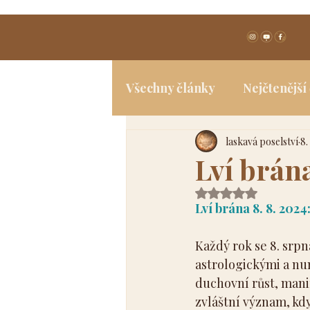
Všechny články
Nejčtenější
laskavá poselství
8.
Spiritualita
Jóga a tělo
Lví brána
Hodnoceno NaN z 
Lví brána 8. 8. 202
Každý rok se 8. srpn
astrologickými a nu
duchovní růst, mani
zvláštní význam, kd