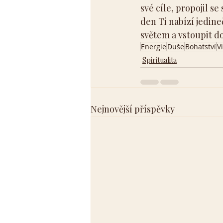
své cíle, propojil s
den Ti nabízí jedin
světem a vstoupit do
Energie
Duše
Bohatství
V
Spiritualita
Nejnovější příspěvky