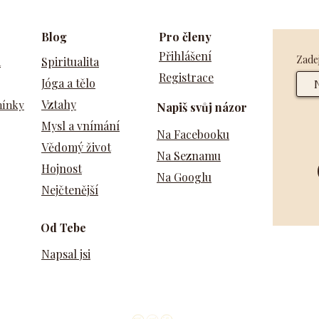
Blog
Pro členy
Přihlášení
Zadej
a
Spiritualita
Registrace
Jóga a tělo
Vztahy
mínky
Napiš svůj názor
Mysl a vnímání
Na Facebooku
Vědomý život
Na Seznamu
Hojnost
Na Googlu
Nejčtenější
Od Tebe
Napsal jsi