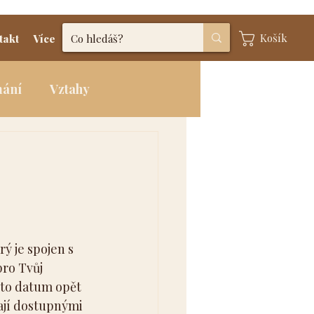
Košík
takt
Více
mání
Vztahy
ý je spojen s 
ro Tvůj 
oto datum opět 
ají dostupnými 