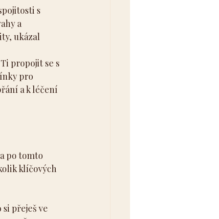
pojitosti s 
ahy a 
ty, ukázal 
i propojit se s 
ínky pro 
ání a k léčení 
d a po tomto 
kolik klíčových 
 si přeješ ve 