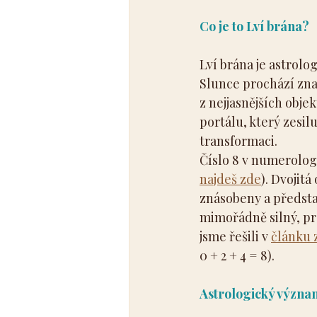
Co je to Lví brána?
Lví brána je astrolo
Slunce prochází zna
z nejjasnějších obje
portálu, který zesil
transformaci.
Číslo 8 v numerolog
najdeš zde
). Dvojitá
znásobeny a představ
mimořádně silný, pro
jsme řešili v 
článku 
0 + 2 + 4 = 8).
Astrologický význa