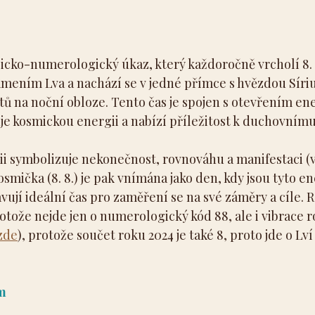
gicko-numerologický úkaz, který každoročně vrcholí 8. 
mením Lva a nachází se v jedné přímce s hvězdou Sírius
ktů na noční obloze. Tento čas je spojen s otevřením en
uje kosmickou energii a nabízí příležitost k duchovnímu
ii symbolizuje nekonečnost, rovnováhu a manifestaci (v
 osmička (8. 8.) je pak vnímána jako den, kdy jsou tyto en
ují ideální čas pro zaměření se na své záměry a cíle. R
tože nejde jen o numerologický kód 88, ale i vibrace ro
zde
), protože součet roku 2024 je také 8, proto jde o Lví
m