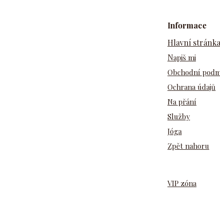
Informace
Hlavní stránk
N
apiš mi
Obchodní pod
Ochrana údajů
Na přání
Služby
Jóga
Zpět nahoru
VIP zóna