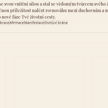
e se svou vnitřní silou a stal se vědomým tvůrcem svého 
ečnou příležitost nalézt rovnováhu mezi duchovním a 
 nové fáze Tvé životní cesty.
ibrace
Afirmace
Manifestace
Osm
Lví brána