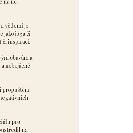
e na ně. 
ní vědomí je 
jako jóga či 
či inspiraci.
svým obavám a 
t a nebojácně 
 i propuštění 
 negativních 
iálu pro 
ustředil na 