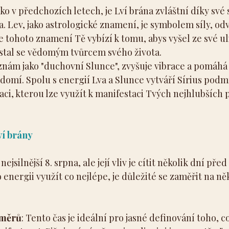
ako v předchozích letech, je Lví brána zvláštní díky své s
a. Lev, jako astrologické znamení, je symbolem síly, odv
tohoto znamení Tě vybízí k tomu, abys vyšel ze své uli
a stal se vědomým tvůrcem svého života.
é znám jako "duchovní Slunce", zvyšuje vibrace a pomáhá T
domí. Spolu s energií Lva a Slunce vytváří Sírius podm
i, kterou lze využít k manifestaci Tvých nejhlubších př
ví brány
ejsilnější 8. srpna, ale její vliv je cítit několik dní pře
 energii využít co nejlépe, je důležité se zaměřit na ně
áměrů
: Tento čas je ideální pro jasné definování toho, co