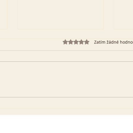
Hodnoceno 0 z 5 hvězdiček.
Zatím žádné hodno
Význam Tvých iniciál
Jaký
se čí