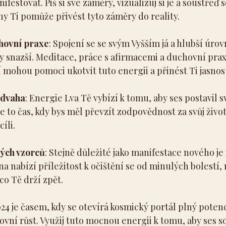
festovat. Piš si své záměry, vizualizuj si je a soustřeď s
ny Ti pomůže přivést tyto záměry do reality.
hovní praxe
: Spojení se se svým Vyšším já a hlubší úrov
 snazší. Meditace, práce s afirmacemi a duchovní praxe 
mohou pomoci ukotvit tuto energii a přinést Ti jasnost 
odvaha
: Energie Lva Tě vybízí k tomu, aby ses postavil 
Je to čas, kdy bys měl převzít zodpovědnost za svůj živo
íli.
rých vzorců
: Stejně důležité jako manifestace nového je
na nabízí příležitost k očištění se od minulých bolestí,
co Tě drží zpět.
024 je časem, kdy se otevírá kosmický portál plný potenc
vní růst. Využij tuto mocnou energii k tomu, aby ses so