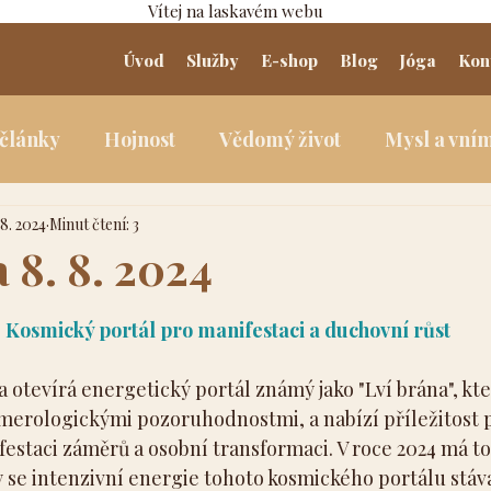
Vítej na laskavém webu
Úvod
Služby
E-shop
Blog
Jóga
Kon
 články
Hojnost
Vědomý život
Mysl a vní
 8. 2024
Minut čtení: 3
 8. 8. 2024
5 hvězdiček.
4: Kosmický portál pro manifestaci a duchovní růst
a otevírá energetický portál známý jako "Lví brána", kter
merologickými pozoruhodnostmi, a nabízí příležitost p
festaci záměrů a osobní transformaci. V roce 2024 má t
y se intenzivní energie tohoto kosmického portálu stáv