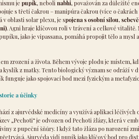
ismu je 
pupík
, neboli 
nabhi
, považován za důležité en
ojuje s třetí čakrou – manipúra čakrou (více o čakrách 
v oblasti solar plexu, je s
pojena s osobní silou, sebe
ni)
. Agni hraje klíčovou roli v trávení a celkové vitalitě.
upíku, jako je vipassana, pomáhá propojit tělo a mysl a
lem zrození a života. Během vývoje plodu je místem, k
 a kyslík z matky. Tento biologický význam se odráží v 
k funguje jako spojovací bod mezi fyzickým a metafyz
storie a účinky
zí z ajurvédské medicíny a využívá aplikaci léčivých o
zev „Pechoti“ je odvozen od Pechoti žlázy, která v em
viny z pupeční šňůry. I když tato žláza po narození zmizí
řetrvává. Ajurvéda vidí pupík jako klíčový bod pro dist