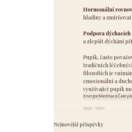
Hormonální rovnov
hladiny a zmírňovat
Podpora dýchacích 
a zlepšit dýchání př
Pupík, často považo
tradičních léčebnýc
filozofiích je vnímá
emocionální a ducho
využívající pupík m
Energie
Meditace
Čakry
A
Nejnovější příspěvky