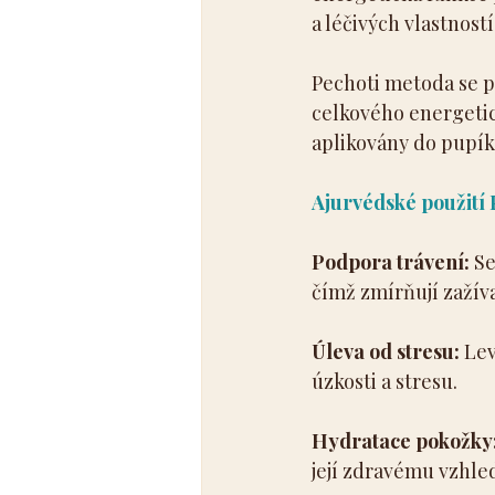
a léčivých vlastností
Pechoti metoda se p
celkového energetic
aplikovány do pupíku
Ajurvédské použití
Podpora trávení:
 S
čímž zmírňují zažív
Úleva od stresu:
 Le
úzkosti a stresu.
Hydratace pokožky
její zdravému vzhle