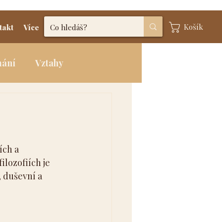
Košík
takt
Více
mání
Vztahy
ích a 
lozofiích je 
 duševní a 