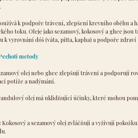
.
oužívá k podpoře trávení, zlepšení krevního oběhu a h
kého toku. Oleje jako sezamový, kokosový a ghee jsou t
 k vyrovnání dóš (váta, pitta, kapha) a podpoře zdraví t
 Pechoti metody
ezamový olej nebo ghee zlepšují trávení a podporují ro
ací potíže a nadýmání.
vandulový olej má uklidňující účinky, které mohou pomo
:
 Kokosový a sezamový olej zvláčňují a vyživují pokožku,
du.