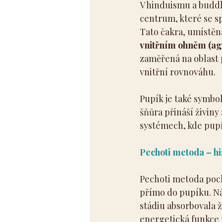
V hinduismu a buddh
centrum, které se sp
Tato čakra, umístěná 
vnitřním ohněm (ag
zaměřená na oblast p
vnitřní rovnováhu.
Pupík je také symbo
šňůra přináší živiny
systémech, kde pupí
Pechoti metoda – hi
Pechoti metoda pochá
přímo do pupíku. Ná
stádiu absorbovala ži
energetická funkce p