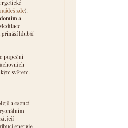
ergetické 
najdeš zde
). 
vědomím a 
 Meditace 
 přináší hlubší 
de pupeční 
duchovních 
ickým světem.
lejů a esencí 
bryonálním 
, její 
ribuci energie 