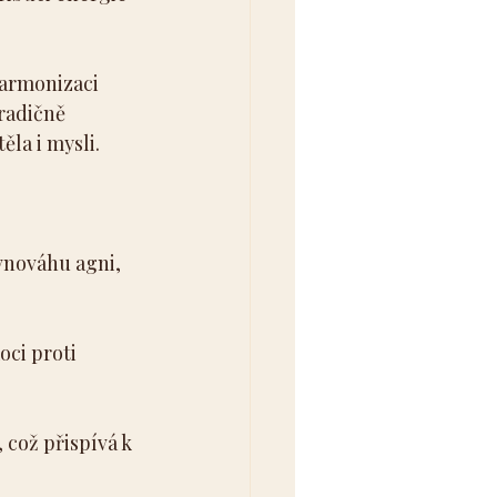
armonizaci 
radičně 
ěla i mysli.
vnováhu agni, 
ci proti 
 což přispívá k 