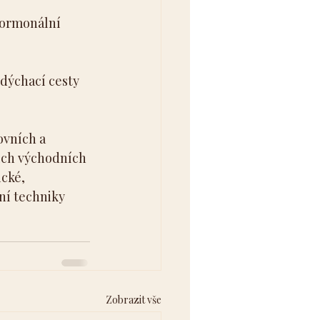
hormonální 
dýchací cesty 
ovních a 
ích východních 
cké, 
ní techniky 
Zobrazit vše