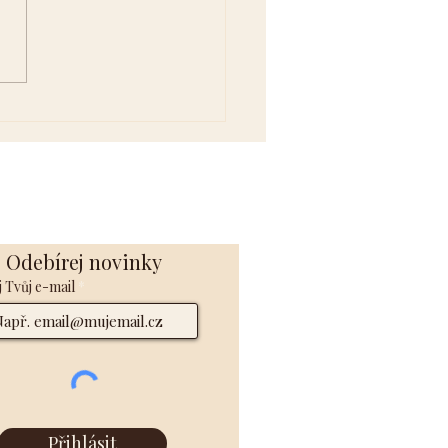
ová cesta života
Odebírej novinky
 Tvůj e-mail
Přihlásit