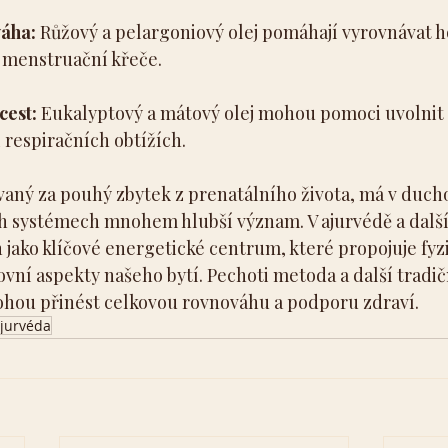
áha:
 Růžový a pelargoniový olej pomáhají vyrovnávat 
 menstruační křeče.
cest:
 Eukalyptový a mátový olej mohou pomoci uvolnit 
i respiračních obtížích.
vaný za pouhý zbytek z prenatálního života, má v duch
h systémech mnohem hlubší význam. V ajurvédě a dalš
n jako klíčové energetické centrum, které propojuje fyzi
vní aspekty našeho bytí. Pechoti metoda a další tradič
ohou přinést celkovou rovnováhu a podporu zdraví.
jurvéda