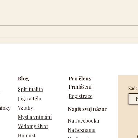
Čakr
Co jsou to čakry a k čemu
slouží?
Blog
Pro členy
Přihlášení
Zadej
a
Spiritualita
Registrace
Jóga a tělo
Vztahy
mínky
Napiš svůj názor
Mysl a vnímání
Na Facebooku
Vědomý život
Na Seznamu
Hojnost