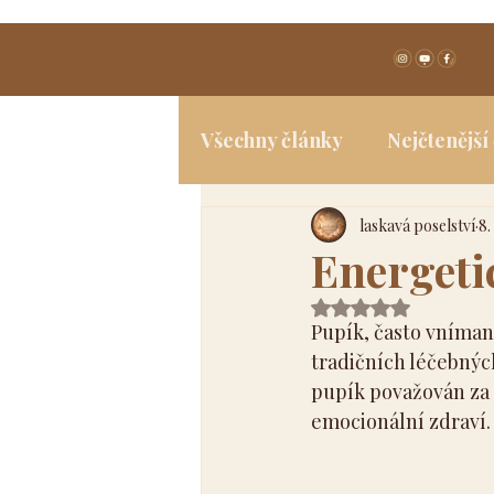
Všechny články
Nejčtenější
laskavá poselství
8.
Spiritualita
Jóga a tělo
Energeti
Hodnoceno NaN z 
Pupík, často vníman
tradičních léčebnýc
pupík považován za 
emocionální zdraví.