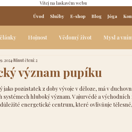
Vítej na laskavém webu
Úvod
Služby
E-shop
Blog
Jóga
Kon
 články
Hojnost
Vědomý život
Mysl a vní
 9. 2024
Minut čtení: 2
cký význam pupíku
5 hvězdiček.
ý jako pozůstatek z doby vývoje v děloze, má v duchovn
h systémech hluboký význam. V ajurvédě a východních fi
důležité energetické centrum, které ovlivňuje tělesné,