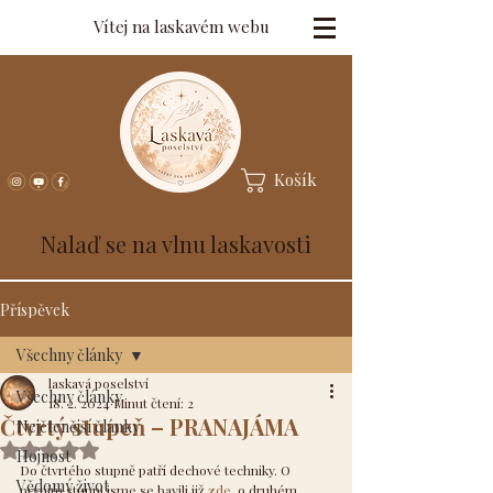
Vítej na laskavém webu
Košík
Nalaď se na vlnu laskavosti
Příspěvek
Všechny články
laskavá poselství
Všechny články
18. 2. 2024
Minut čtení: 2
Čtvrtý stupeň – PRANAJÁMA
Nejčtenější články
Hodnoceno NaN z 5 hvězdiček.
Hojnost
Do čtvrtého stupně patří dechové techniky. O 
Vědomý život
prvním stupni jsme se bavili již 
zde
, o druhém 