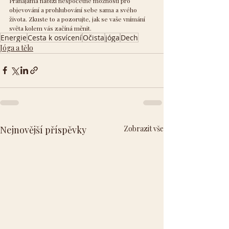
Pranajáma nabízí nespočetné možnosti pro 
objevování a prohlubování sebe sama a svého 
života. Zkuste to a pozorujte, jak se vaše vnímání 
světa kolem vás začíná měnit.
Energie
Cesta k osvícení
Očista
jóga
Dech
Jóga a tělo
Nejnovější příspěvky
Zobrazit vše