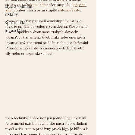
stupni najdeš 
článek zde
 a třetí stupeň je 
popsán 
Mysl a vnímání
zde
. Soubor všech osmi stupňů 
nalezneš zde
.
Vztahy
Pranajáma, čtvrtý stupeň osmistupňové stezky 
Spiritualita
jógy, je uměním a vědou řízení dechu. Slovo samo 
Jóga a tělo
o sobě spočívá v dvou sanskrtských slovech: 
"prana", což znamená životní síla nebo energie a 
"ayama", což znamená ovládání nebo prodlužování. 
Pranajáma tak doslova znamená ovládání životní 
síly nebo energie skrze dech.
Tato technika je více než jen jednoduché dýchání. 
Je to umění užívání dechu jako nástroje k ovládání 
mysli a těla. Tento pradávný prvek jógy je klíčem k 
dosažení harmonie, klidu a vyváženosti v životě a 