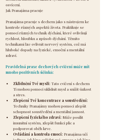
osvícení.
Jak Pranajáma pracuje
Pranajáma pracuje s dechem jako s nástrojem ke 
kontrole různých aspektů života. Praktikuje se 
pomocí různých technik dýchání, které ovlivňují 
rychlost, hloubku a způsob dýchání. Těmito 
technikami lze ovlivnit nervový systém, což má 
hluboké dopady na fyzické, emoční a mentální 
zdraví.
Pravidelná praxe dechových cvičení může mít 
mnoho pozitivních účinků:
Zklidnění Tvé mysli:
 Tato cvičení s dechem 
Ti mohou pomoci uklidnit mysl a snížit úzkost 
a stres.
Zlepšení Tvé koncentrace a soustředění: 
Techniky Pranajámy mohou pomoci zlepšit 
schopnost soustředění a mentální jasnost.
Zlepšení fyzického zdraví: 
Může posílit 
imunitní systém, zlepšit funkci plic a 
podporovat oběh krve.
Ovládání a kontrola emocí:
 Pranajáma učí 
jedince, jak lépe ovládat své emoce a jak lépe 