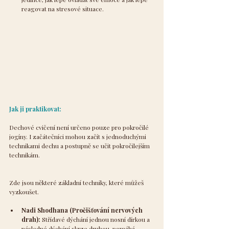
reagovat na stresové situace.
Jak ji praktikovat:
Dechové cvičení není určeno pouze pro pokročilé 
jogíny. I začátečníci mohou začít s jednoduchými 
technikami dechu a postupně se učit pokročilejším 
technikám. 
Zde jsou některé základní techniky, které můžeš 
vyzkoušet.
Nadi Shodhana (Pročišťování nervových 
drah):
 Střídavé dýchání jednou nosní dírkou a 
následné dýchání skrze druhou, pomáhá 