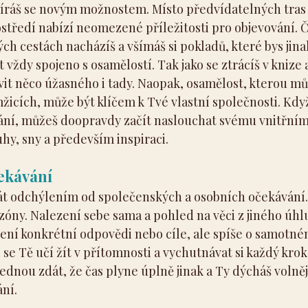
evíráš se novým možnostem. Místo předvídatelných tras
středí nabízí neomezené příležitosti pro objevování. Č
h cestách nacházíš a všímáš si pokladů, které bys jina
t vždy spojeno s osamělostí. Tak jako se ztrácíš v knize 
it něco úžasného i tady. Naopak, osamělost, kterou můž
cích, může být klíčem k Tvé vlastní společnosti. Když 
ání, můžeš doopravdy začít naslouchat svému vnitřním
uhy, sny a především inspiraci.
čekávání
át odchýlením od společenských a osobních očekávání. 
zóny. Nalezení sebe sama a pohled na věci z jiného úhl
zení konkrétní odpovědi nebo cíle, ale spíše o samotn
 se Tě učí žít v přítomnosti a vychutnávat si každý krok 
jednou zdát, že čas plyne úplně jinak a Ty dýcháš volněji
ní.