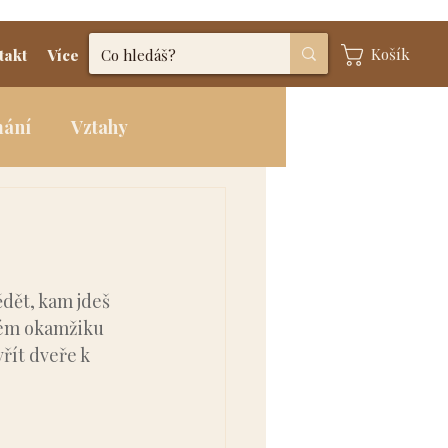
Košík
takt
Více
mání
Vztahy
dět, kam jdeš 
itém okamžiku 
řít dveře k 