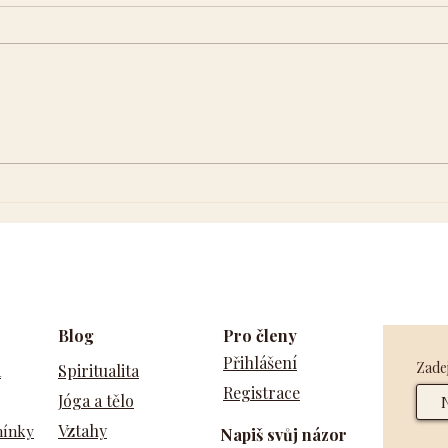
Najdi v sobě skrytý úspěch
Tran
osvo
Blog
Pro členy
Přihlášení
Zadej
a
Spiritualita
Registrace
Jóga a tělo
Vztahy
mínky
Napiš svůj názor