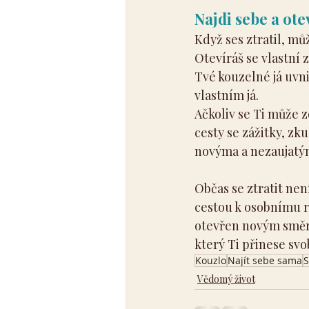
Najdi sebe a ote
Když ses ztratil, mů
Otevíráš se vlastní 
Tvé kouzelné já uvni
vlastním já.
Ačkoliv se Ti může z
cesty se zážitky, zk
novýma a nezaujatým
Občas se ztratit nen
cestou k osobnímu rů
otevřen novým směrů
který Ti přinese sv
Kouzlo
Najít sebe sama
Vědomý život