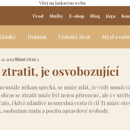
Vítej na laskavém webu
Úvod
Služby
E-shop
Blog
Jóga
Kon
 články
Hojnost
Vědomý život
Mysl a vní
. 12. 2023
Minut čtení: 2
ztratit, je osvobozující
5 hvězdiček.
 neustále někam spěchá, se může zdát, že vždy musíš vě
 občas se ztratit může být nejen přirozené, ale i v urč
Tato, i když zdánlivě nesmyslná cesta či cíl Ti může otev
 osobnímu růstu a pocitu opravdové svobody.