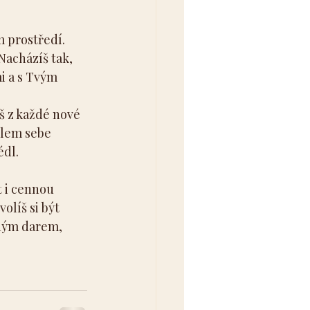
 prostředí. 
Nacházíš tak, 
i a s Tvým 
íš z každé nové 
olem sebe 
édl.
t i cennou 
líš si být 
aným darem, 