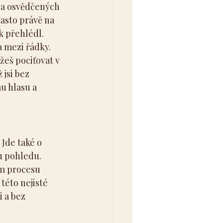
 a osvědčených 
asto právě na 
k přehlédl.
a mezi řádky. 
eš pociťovat v 
jsi bez 
u hlasu a 
Jde také o 
u pohledu. 
ém procesu 
této nejisté 
 a bez 