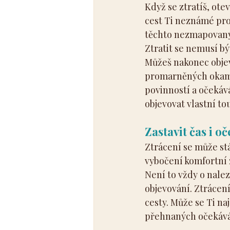
Když se ztratíš, ot
cest Ti neznámé pro
těchto nezmapovanýc
Ztratit se nemusí bý
Můžeš nakonec objev
promarněných okamži
povinností a očekáv
objevovat vlastní to
Zastavit čas i o
Ztrácení se může st
vybočení komfortní 
Není to vždy o nale
objevování. Ztrácení
cesty. Může se Ti na
přehnaných očekává