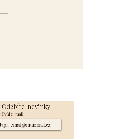
sformace minulosti pro
bození duše
Odebírej novinky
 Tvůj e-mail