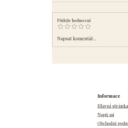
Přidejte hodnocení
Čtyři aspekty Tvé stezky k
Napsat komentář...
nalezení vnitřní rovnováhy
Informace
Hlavní stránk
N
apiš mi
Obchodní pod