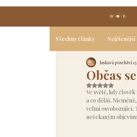
Všechny články
Nejčtenější
laskavá poselství
13
Spiritualita
Jóga a tělo
Občas se 
Hodnoceno NaN z 
Ve světě, kdy člověk
a co děláš. Nicméně,
velmi osvobozující. 
nečekaným objevům,