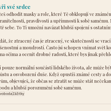
vři své srdce
žeš odhodit masky a role, které Tě obklopují ve známém
zranitelnosti, pravdivosti a upřímnosti k sobě samému. 
tř sebe. To Ti umožní navázat hlubší spojení s ostatním
dát, že ztracený čas je ztracený, ve skutečnosti se vrac
ušenostmi a moudrostí. Často jsi schopen vnímat svět k
a očima a ocenit drobné radosti, které bys jinak přehl
í pouze normální součástí lidského života, ale může bý
stu a osvobození duše. Když opustíš známé cesty a dovo
m, objevuješ, že občas se ztratit se může stát neček
obodu a hlubší porozumění sobě samému.
Svoboda
Zážitky